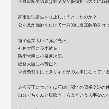
小野田紀美議員は経済安全保障担当大臣に就
高市総理誕生を阻止しようとしたのか？
公明党が難癖を付けて一方的に連立解消を行
経済産業大臣に赤沢亮正、
外務大臣に茂木敏充
防衛大臣に小泉進次郎、
総務大臣に林芳正と
挙党態勢をはっきり示す形の人事になってい
赤沢亮正については石破内閣での関税交渉の
自分でちゃんと尻吹きしろよという人事なの