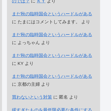
のでは？
に
ＫＹ
より
まだ秋の臨時国会というハードルがある
に
たまにはコメントしてみます。
より
まだ秋の臨時国会というハードルがある
に
よっちゃん
より
まだ秋の臨時国会というハードルがある
に
KY
より
まだ秋の臨時国会というハードルがある
に
京都の主婦
より
買わないという対策
に
匿名
より
緩すぎたものを最低限必要な条件にする