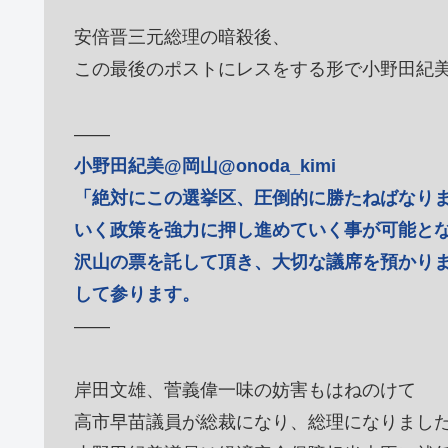
安倍晋三元総理の暗殺後、
この最後のポストにレスをする形で小野田紀
――
小野田紀美@岡山@onoda_kimi
「絶対にこの選挙区、圧倒的に勝たねばなり
いく政策を強力に押し進めていく事が可能と
沢山の票を託して頂き、大切な議席を預かり
して参ります。
――
岸田文雄、菅義偉一味の妨害もはねのけて
高市早苗議員が総裁になり、総理になりまし