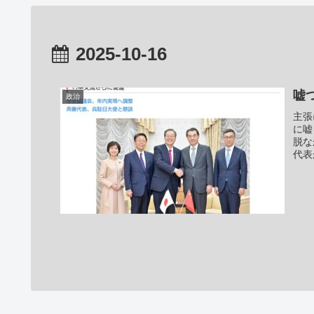
2025-10-16
嘘
政治
主張
に嘘
脱な
代表