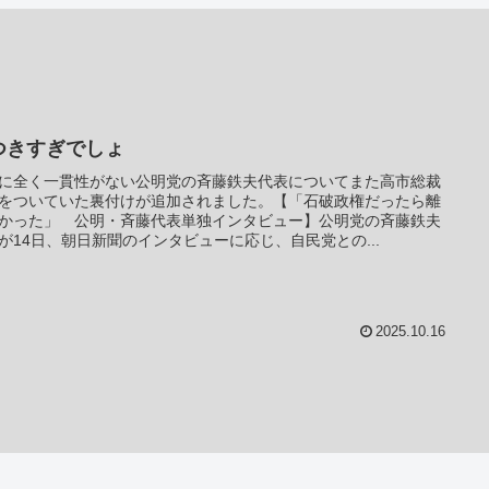
つきすぎでしょ
に全く一貫性がない公明党の斉藤鉄夫代表についてまた高市総裁
をついていた裏付けが追加されました。【「石破政権だったら離
かった」 公明・斉藤代表単独インタビュー】公明党の斉藤鉄夫
が14日、朝日新聞のインタビューに応じ、自民党との...
2025.10.16