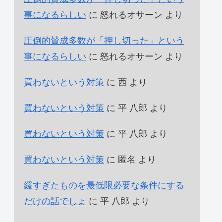
事になるらしい
に
怒れるオサーン
より
圧倒的賛成多数が「押し切った」という
事になるらしい
に
怒れるオサーン
より
買わないという対策
に
西
より
買わないという対策
に
平 八郎
より
買わないという対策
に
平 八郎
より
買わないという対策
に
匿名
より
緩すぎたものを最低限必要な条件にする
だけの話でしょ
に
平 八郎
より