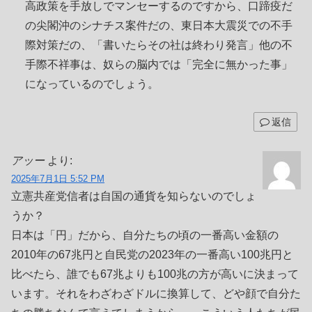
高政策を手放しでマンセーするのですから、口蹄疫だ
の尖閣沖のシナチス案件だの、東日本大震災での不手
際対策だの、「書いたらその社は終わり発言」他の不
手際不祥事は、奴らの脳内では「完全に無かった事」
になっているのでしょう。
返信
アッー
より:
2025年7月1日 5:52 PM
立憲共産党信者は自国の通貨を知らないのでしょ
うか？
日本は「円」だから、自分たちの頃の一番高い金額の
2010年の67兆円と自民党の2023年の一番高い100兆円と
比べたら、誰でも67兆よりも100兆の方が高いに決まって
います。それをわざわざドルに換算して、どや顔で自分た