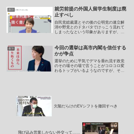
げに】 新型コロナウイルス対策を検討
してきた政府専門家会議の議事録を政府
就労前提の外国人留学生制度は廃
政治
が作成していないことが2...
止すべし
自民党総裁選とその後の公明党の連立解
消や野党とのドタバタでけっこう流れて
しまったなという印象がありますが、小
ネタ拾っておこうかと思います。共産党
支持の女優さん。やはりあの界隈の伝統
通り英語が苦手らしいです。――毬谷友
今回の選挙は高市内閣を信任する
政治
子 TOMOKO MAR...
かが争点
選挙のために平気でデマを垂れ流す政党
のその場その場で言うことがコロコロ変
わるトップがいるようなのですが、その
人の昨日の選挙公示第一声が以下のよう
なものだったようです。【参政党・神谷
代表「政権の一角に入れていこう」「移
民入れない方が国安定」 ...
欠陥だらけのEVシフトを撤回すべき
飛び込み営業しかない外交って……