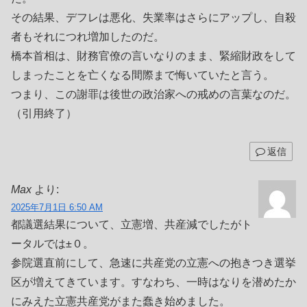
その結果、デフレは悪化、失業率はさらにアップし、自殺
者もそれにつれ増加したのだ。
橋本首相は、財務官僚の言いなりのまま、緊縮財政をして
しまったことを亡くなる間際まで悔いていたと言う。
つまり、この謝罪は後世の政治家への戒めの言葉なのだ。
（引用終了）
返信
Max
より:
2025年7月1日 6:50 AM
都議選結果について、立憲増、共産減でしたがト
ータルでは±０。
参院選直前にして、急速に共産党の立憲への抱きつき選挙
区が増えてきています。すなわち、一時はなりを潜めたか
にみえた立憲共産党がまた蠢き始めました。