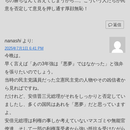
ちの勝ちなんて言えてしまうから…。こういう人たちが民
意を否定して意見を押し通す厚顔無恥！
返信
nanashi
より:
2025年7月1日 6:41 PM
今晩は。
早く言えば「あの3年強は『悪夢』ではなかった」と強弁
を張りたいのでしょう。
当時の民主党議員だった立憲民主党の人物やその凶信者か
ら見ればですね。
だけれど、安倍晋三元総理がそれをしっかりと否定してい
ましたし、多くの国民はあれを「悪夢」だと思っています
よ。
安倍元総理は利権の事しか考えていないマスゴミや無能官
僚達、そして一部の利権享受者から強い抵抗を受けながら