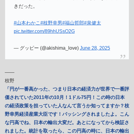
きだった。
#山本わかこ
#枝野幸男
#福山哲郎
#泉健太
pic.twitter.com/89hhUSsO2G
— グッピー (@akishima_love)
June 28, 2025
――
枝野
「円が一番高かった、つまり日本の経済力が世界で一番評
価されていた2011年の10月！1ドル75円！この時の日本
の経済政策を担っていた人なんて言うか知ってますか？枝
野幸男経済産業大臣です！バッシングされましたよ。こん
な円高でね、日本の輸出大変だ。あとになってから検証さ
れました。統計を取ったら、この円高の時に、日本の輸出