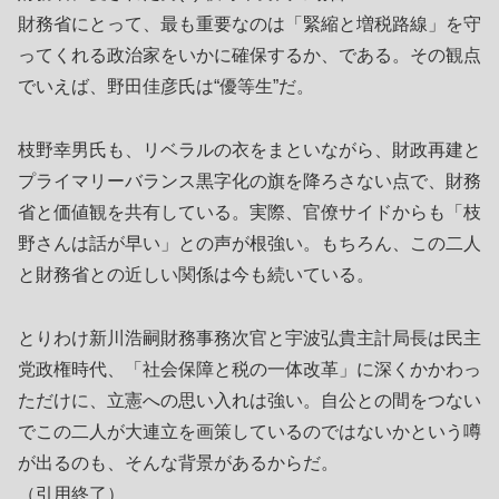
財務省にとって、最も重要なのは「緊縮と増税路線」を守
ってくれる政治家をいかに確保するか、である。その観点
でいえば、野田佳彦氏は“優等生”だ。
枝野幸男氏も、リベラルの衣をまといながら、財政再建と
プライマリーバランス黒字化の旗を降ろさない点で、財務
省と価値観を共有している。実際、官僚サイドからも「枝
野さんは話が早い」との声が根強い。もちろん、この二人
と財務省との近しい関係は今も続いている。
とりわけ新川浩嗣財務事務次官と宇波弘貴主計局長は民主
党政権時代、「社会保障と税の一体改革」に深くかかわっ
ただけに、立憲への思い入れは強い。自公との間をつない
でこの二人が大連立を画策しているのではないかという噂
が出るのも、そんな背景があるからだ。
（引用終了）