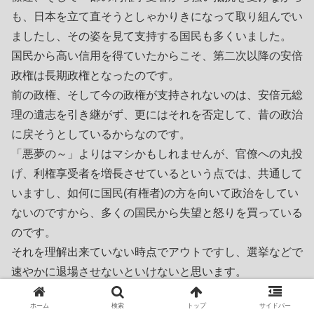
も、日本を立て直そうとしゃかりきになって取り組んでい
ましたし、その姿を見て支持する国民も多くいました。
国民から高い信用を得ていたからこそ、第二次以降の安倍
政権は長期政権となったのです。
前の政権、そして今の政権が支持されないのは、安倍元総
理の遺志を引き継がず、更にはそれを否定して、昔の政治
に戻そうとしているからなのです。
「悪夢の～」よりはマシかもしれませんが、官僚への丸投
げ、利権享受者を増長させているという点では、共通して
いますし、如何に国民(有権者)の方を向いて政治をしてい
ないのですから、多くの国民から失望と怒りを買っている
のです。
それを理解出来ていない時点でアウトですし、選挙などで
速やかに退場させないといけないと思います。
与党の議員も野党の議員も本当に国民の今の心境を理解し
ホーム
検索
トップ
サイドバー
ている人が少ないのではないかと思います。