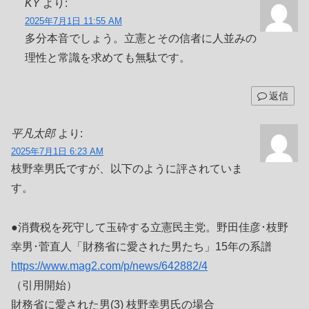
KY
より:
2025年7月1日 11:55 AM
多分本音でしょう。立憲とその信者に人並みの
理性と常識を求めても無駄です。
返信
平凡太郎
より:
2025年7月1日 6:23 AM
枝野幸男氏ですが、以下のように評されていま
す。
●消費税を死守して玉砕する立憲民主党。野田佳彦･枝野
幸男･菅直人「財務省に愛された男たち」15年の系譜
https://www.mag2.com/p/news/642882/4
（引用開始）
財務省に愛された男(3) 枝野幸男氏の場合