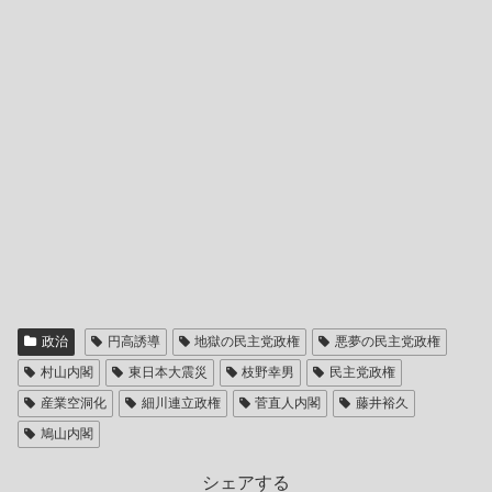
政治
円高誘導
地獄の民主党政権
悪夢の民主党政権
村山内閣
東日本大震災
枝野幸男
民主党政権
産業空洞化
細川連立政権
菅直人内閣
藤井裕久
鳩山内閣
シェアする