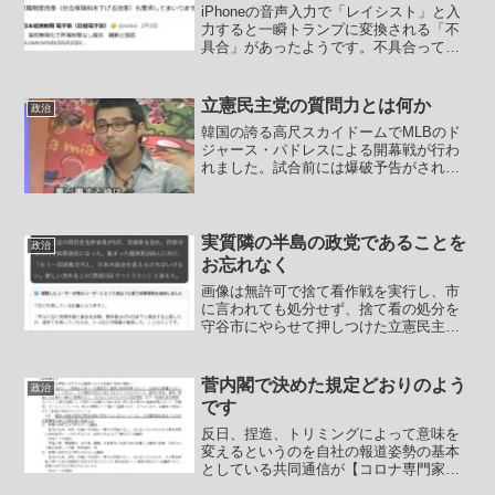
iPhoneの音声入力で「レイシスト」と入
力すると一瞬トランプに変換される「不
具合」があったようです。不具合って言
葉は便利ですね。普通に考えて開発者に
そういうのを仕込んだ人がいるとしか思
えないんですけどね……。では今回は維
立憲民主党の質問力とは何か
政治
新の会の所属議員の...
韓国の誇る高尺スカイドームでMLBのド
ジャース・パドレスによる開幕戦が行わ
れました。試合前には爆破予告がされる
など、さすが韓国と思わせるろくでもな
い事件もありました。犯人は「日本人弁
護士」を名乗っているとのこと。昨年8月
から韓国国内の方々の...
実質隣の半島の政党であることを
政治
お忘れなく
画像は無許可で捨て看作戦を実行し、市
に言われても処分せず、捨て看の処分を
守谷市にやらせて押しつけた立憲民主党
の梶岡博樹（茨城3区出馬予定）の言い訳
です。「スタッフガー」だそうです。守
谷市からの抗議も一部の週刊誌からの取
菅内閣で決めた規定どおりのよう
政治
材からも逃げておいて捨...
です
反日、捏造、トリミングによって意味を
変えるというのを自社の報道姿勢の基本
としている共同通信が【コロナ専門家会
議、議事録作らず 歴史的事態検証の妨