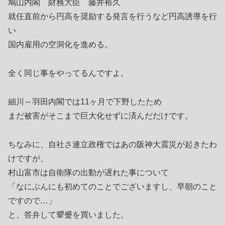
鳩山内閣 財務大臣 藤井裕久
就任直前から円高を奨励する発言を行うなど円高誘導を行
い
国内雇用の空洞化を進める。
全く同じ事をやってるんですよ。
細川～羽田内閣では11ヶ月で下野したため
まだ被害がそこまで巨大化せずに済んだだけです。
ちなみに、自社さ連立政権ではあの阪神大震災が起きたわ
けですが、
村山富市は自衛隊の出動が遅れた事について
「なにぶんにも初めてのことでございますし、早朝のこと
ですので…」
と、答弁して顰蹙を買いました。