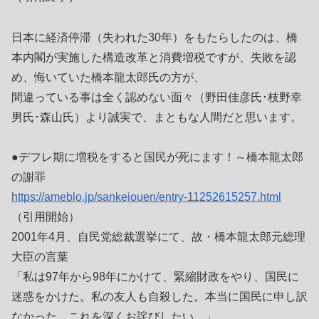
日本に経済停滞（失われた30年）をもたらしたのは、橋
本内閣が実施した構造改革と消費増税ですが、失敗を認
め、悔いていた橋本龍太郎氏の方が、
間違っている事は全く認めない面々（野田佳彦氏･枝野幸
男氏･森山氏）より誠実で、まともな人間だと思います。
●デフレ期に増税をすると国民が死にます！～橋本龍太郎
の謝罪
https://ameblo.jp/sankeiouen/entry-11252615257.html
（引用開始）
2001年4月、自民党総裁選挙にて、故・橋本龍太郎元総理
大臣の言葉
「私は97年から98年にかけて、緊縮財政をやり、国民に
迷惑をかけた。私の友人も自殺した。本当に国民に申し訳
なかった。これを深くお詫びしたい。」