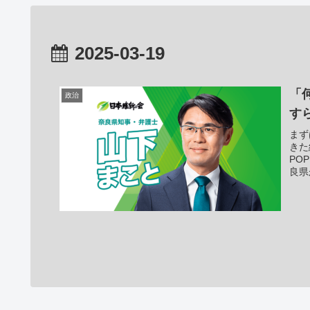
2025-03-19
「
政治
す
まず
きた
PO
良県