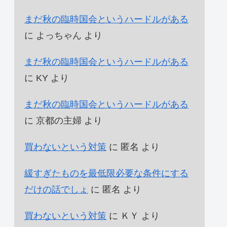
まだ秋の臨時国会というハードルがある
に
よっちゃん
より
まだ秋の臨時国会というハードルがある
に
KY
より
まだ秋の臨時国会というハードルがある
に
京都の主婦
より
買わないという対策
に
匿名
より
緩すぎたものを最低限必要な条件にする
だけの話でしょ
に
匿名
より
買わないという対策
に
ＫＹ
より