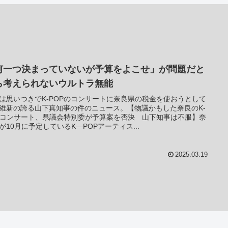
何一つ決まっていないが予算をよこせ」が問題だと
ら考えられないウルトラ無能
は思いつきでK-POPのコンサートに奈良県の税金を使おうとして
維新の誇る山下真知事の件のニュース。【物議かもした奈良のK-
Pコンサート、県議会特別委が予算案を否決 山下知事は不服】奈
が10月に予定しているK―POPアーティス...
2025.03.19