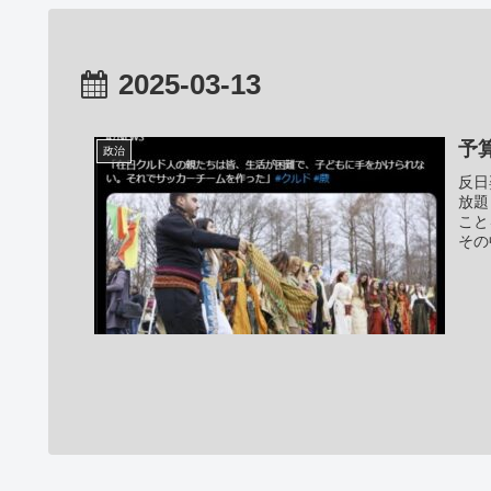
2025-03-13
予
政治
反日
放題
こと
その