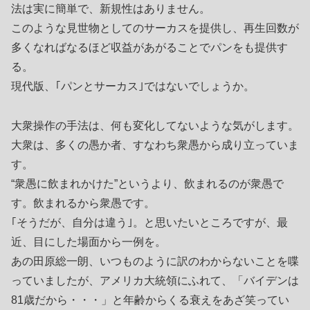
法は実に簡単で、新規性はありません。
このような見世物としてのサーカスを提供し、再生回数が
多くなればなるほど収益があがることでパンをも提供す
る。
現代版、｢パンとサーカス｣ではないでしょうか。
大衆操作の手法は、何も変化してないような気がします。
大衆は、多くの愚か者、すなわち衆愚から成り立っていま
す。
“衆愚に飲まれかけた”というより、飲まれるのが衆愚で
す。飲まれるから衆愚です。
｢そうだが、自分は違う｣。と思いたいところですが、最
近、目にした場面から一例を。
あの田原総一朗、いつものように訳のわからないことを喋
っていましたが、アメリカ大統領にふれて、「バイデンは
81歳だから・・・」と年齢からくる衰えをあざ笑ってい