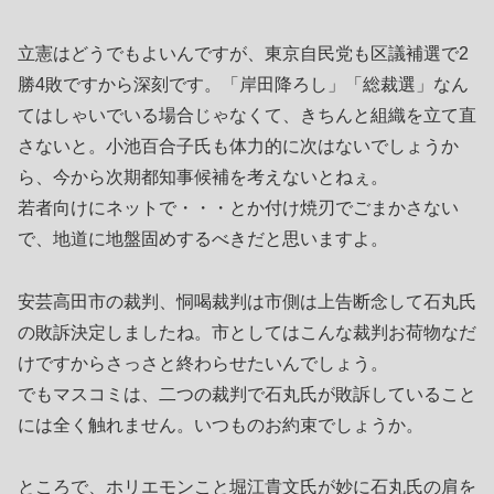
立憲はどうでもよいんですが、東京自民党も区議補選で2
勝4敗ですから深刻です。「岸田降ろし」「総裁選」なん
てはしゃいでいる場合じゃなくて、きちんと組織を立て直
さないと。小池百合子氏も体力的に次はないでしょうか
ら、今から次期都知事候補を考えないとねぇ。
若者向けにネットで・・・とか付け焼刃でごまかさない
で、地道に地盤固めするべきだと思いますよ。
安芸高田市の裁判、恫喝裁判は市側は上告断念して石丸氏
の敗訴決定しましたね。市としてはこんな裁判お荷物なだ
けですからさっさと終わらせたいんでしょう。
でもマスコミは、二つの裁判で石丸氏が敗訴していること
には全く触れません。いつものお約束でしょうか。
ところで、ホリエモンこと堀江貴文氏が妙に石丸氏の肩を