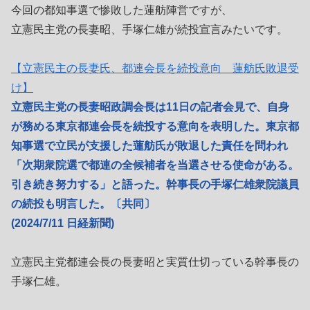
今回の都知事選で惨敗した蓮舫陣営ですが、
立憲民主党の長妻昭、手塚仁雄が続投宣言みたいです。
【立憲民主の長妻氏、都連会長を続投意向 蓮舫氏敗退受
け】
立憲民主党の長妻昭政調会長は11日の記者会見で、自身
が務める東京都連会長を続投する意向を表明した。東京都
知事選で立民が支援した蓮舫氏が敗退した責任を問われ
「次期衆院選で都連の全候補者を当選させる使命がある。
引き続き努力する」と語った。幹事長の手塚仁雄衆院議員
の続投も明言した。〔共同〕
(2024/7/11 日経新聞)
立憲民主党都連会長の長妻昭と実質仕切っている幹事長の
手塚仁雄。