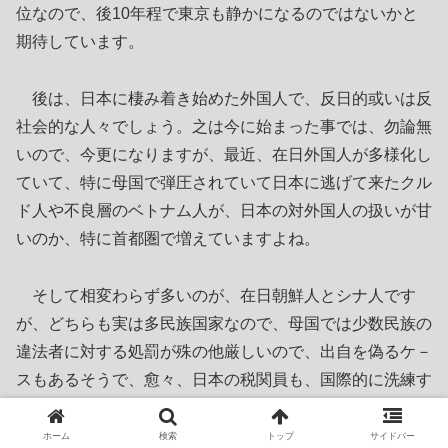
位なので、後10年程で東京も静かになるのではないかと
期待しています。
後は、日本に棲み着き始めた外国人で、反日的或いは反
社会的な人々でしょう。之は今に始まった事では、勿論無
いので、今更になりますが、最近、在日外国人が多様化し
ていて、特に母国で弾圧されていて日本に逃げて来たクル
ド人や不良層のベトナム人が、日本の対外国人の扱いが甘
いのか、特に首都圏で増えていますよね。
そして相変わらず多いのが、在日朝鮮人とシナ人です
が、どちらも実は多民族国家なので、母国では少数民族の
違法者に対する処罰が殊の他厳しいので、出自を偽るケ－
スもあるそうで、愈々、日本の税関員も、国際的に洗練す
る必要がある様ですね。
ホーム
検索
トップ
サイドバー