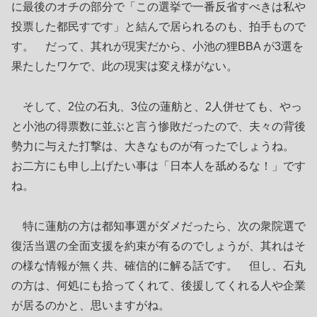
に最後のオチの部分で「この選挙で一番反省すべきは私や
投票した都民すです」と結んで居られるのも、拍手もので
す。 だって、其れが現実だから、小池の狸BBA が3選を
果たしたワケで、此の現実は変え様がない。
そして、2位の石丸、3位の蓮舫と、2人併せても、やっ
と小池の得票数に並ぶと言う惨敗だったので、夫々の背後
勢力に与えた打撃は、大きなものが有ったでしょうね。
お二方にも申し上げたい事は「日本人を舐めるな！」です
ね。
特に蓮舫の方は都知事選がダメだったら、次の衆院選で
復活当選の全面支援を約束が有るのでしょうが、其れはそ
の様な情報が無く共、確信的に解る話です。 但し、石丸
の方は、何処にも拾ってくれて、後援してくれる人や企業
が居るのかと、思いますがね。