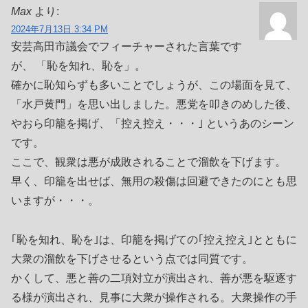
Max
より:
2024年7月13日 3:34 PM
安芸高田市議会でフィーチャーされた言葉です
が、 「恥を知れ、恥を」。
確かに恥知らずも多いことでしょうが、この場面を見て、
「水戸黄門」を思い出しました。悪党を叩きのめした後、
やおら印籠を掲げ、「控え控え・・・｣ というあのシーン
です。
ここで、観衆は悪が成敗されることで溜飲を下げます。
早く、印籠を出せば、無用の殺傷は回避できたのにとも思
いますが・・・。
｢恥を知れ、恥を｣は、印籠を掲げての｢控え控え｣とともに
大衆の溜飲を下げさせるという点では同質です。
かくして、悪と善の二項対立が演出され、善が悪を駆逐す
る様が演出され、見事に大衆が操作される。大衆操作の手