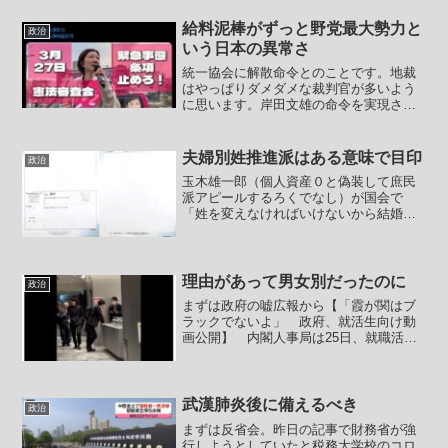
排除 パリ五輪】(2024/8/11 毎日新聞)・
フラ...
給料泥棒がずっと野党最大勢力と
政治
いう日本の異常さ
統一協会に解散命令とのことです。地裁
はやっぱりダメダメな裁判官が多いよう
に思います。岸田文雄の命令を実現させ
ようと文部科学省は証言の捏造までやっ
ていたことがバレてますし、憲法違反と
して最高裁でひっくり返るでしょう。こ
夫婦別姓推進派はある意味で目印
政治
れをやらせた岸田文雄は歴...
玉木雄一郎（個人資産０と偽装して庶民
派アピールするろくでなし）が国会で
「姓を変えなければいけないから結婚で
きない」と結婚を拒否られた。だから夫
婦別姓を導入すべきだみたいなことを言
ってヤジられたとマスゴミがヤジに異常
反応していてワイドショーじ...
理由があって男女別だったのに
政治
まずは政府の嘘広報から【「霞が関はブ
ラックでないよ」 政府、就活生向け動
画公開】 内閣人事局は25日、就職活動
する学生ら向けに国家公務員の魅力を伝
える動画を新たに4本作成し、動画投稿サ
イト「ユーチューブ」で公開を始めた。
実際に省庁で働く人た...
武漢肺炎後に備えるべき
政治
まずは反省会。昨日の記事で財務省が強
行しようとしていたと税務大学校のコロ