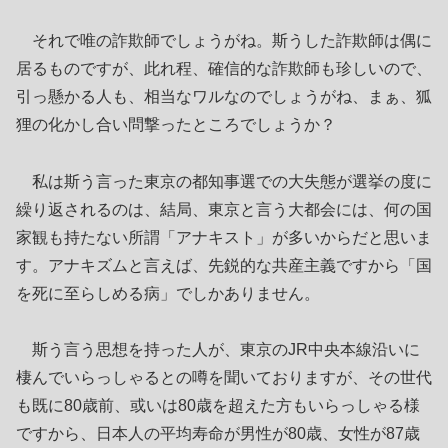
それで唯の詐欺師でしょうがね。斯うした詐欺師は偶に
居るものですが、此れ程、確信的な詐欺師も珍しいので、
引っ懸かる人も、相当なワルなのでしょうがね、まぁ、狐
狸の化かし合い問撃ったところでしょうか？
私は斯う言った東京の都知事選での大失態が選挙の度に
繰り返されるのは、結局、東京と言う大都会には、何の国
家観も持たない所謂「アナキスト」が多いからだと思いま
す。アナキズムと言えば、先鋭的な共産主義ですから「国
を死に至らしめる病」でしかありません。
斯う言う思想を持った人が、東京のJR中央本線沿いに
棲んでいらっしゃるとの噂を聞いておりますが、その世代
も既に80歳前、或いは80歳を超えた方もいらっしゃる様
ですから、日本人の平均寿命が男性が80歳、女性が87歳