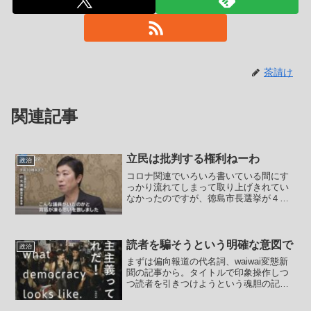
茶請け
関連記事
立民は批判する権利ねーわ
政治
コロナ関連でいろいろ書いている間にす
っかり流れてしまって取り上げきれてい
なかったのですが、徳島市長選挙が４月
５日に投開票されました。この選挙は自
民系現職、自民系新人という対決でした
が、新人の内藤佐和子氏が勝ちました。
この選挙はマスコミがほと...
読者を騙そうという明確な意図で
政治
まずは偏向報道の代名詞、waiwai変態新
聞の記事から。タイトルで印象操作しつ
つ読者を引きつけようという魂胆の記事
があったので取り上げます。【「ジャパ
ンに追い出された」 祭典の陰にあった