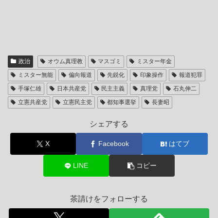
政治
オウム真理教
マスゴミ
ミスター年金
ミスター無能
偏向報道
先鋭化
印象操作
報道犯罪
手塚仁雄
日本共産党
民主主義
真理党
石丸伸二
立憲共産党
立憲民主党
都知事選挙
長妻昭
シェアする
X
Facebook
はてブ
LINE
コピー
茶請けをフォローする