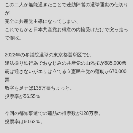
この二人が無能過ぎたことで蓮舫陣営の選挙運動の仕切り
が
完全に共産党主導になってしまい、
これでもかと日本共産党お得意の内輪受けだけで突っ走っ
て惨敗。
2022年の参議院選挙の東京都選挙区では
違法撮り鉄行為でおなじみの共産党の山添拓が685,000票
筋は通さないがエリは立てる立憲民主党の蓮舫が670,000
票
数字を足せば135万票ちょっと。
投票率が56.55％
今回の都知事選での蓮舫の得票数が128万票。
投票率は60.62％。