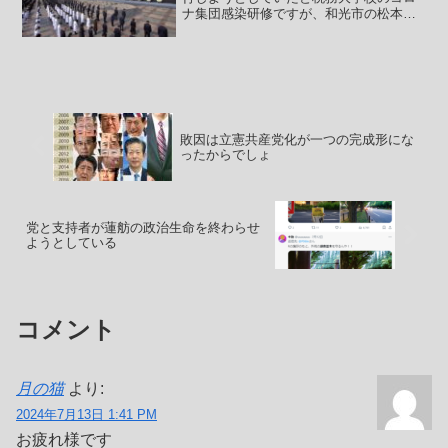
ナ集団感染研修ですが、和光市の松本市
長がSNSなどでも発信したことで4月3日
に一部ではけっこう情報が拡散され始め
ていたこともあって松本市長に対して当
初なしのつぶてだった...
敗因は立憲共産党化が一つの完成形にな
ったからでしょ
党と支持者が蓮舫の政治生命を終わらせ
ようとしている
コメント
月の猫
より:
2024年7月13日 1:41 PM
お疲れ様です