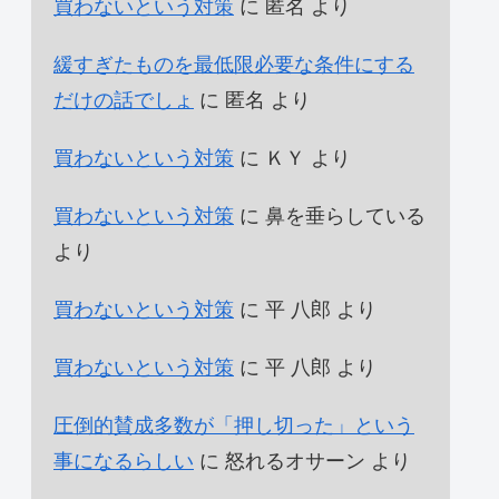
買わないという対策
に
匿名
より
緩すぎたものを最低限必要な条件にする
だけの話でしょ
に
匿名
より
買わないという対策
に
ＫＹ
より
買わないという対策
に
鼻を垂らしている
より
買わないという対策
に
平 八郎
より
買わないという対策
に
平 八郎
より
圧倒的賛成多数が「押し切った」という
事になるらしい
に
怒れるオサーン
より