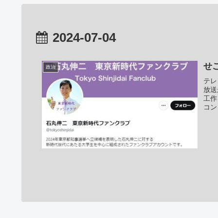
2024-07-04
せ
政治
テレ
放送
工作
コン