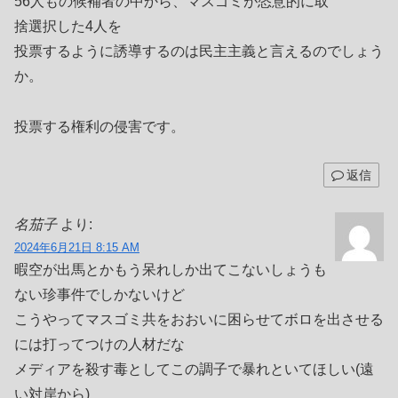
56人もの候補者の中から、マスゴミが恣意的に取
捨選択した4人を
投票するように誘導するのは民主主義と言えるのでしょう
か。
投票する権利の侵害です。
返信
名茄子
より:
2024年6月21日 8:15 AM
暇空が出馬とかもう呆れしか出てこないしょうも
ない珍事件でしかないけど
こうやってマスゴミ共をおおいに困らせてボロを出させる
には打ってつけの人材だな
メディアを殺す毒としてこの調子で暴れといてほしい(遠
い対岸から)