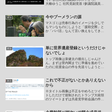
大椿ゆうこ 社民党副党首 /参議院議員
（全国比例）@ohtsubakiyuko鶴橋で見つ
けたテレビ広告。多民族共生人権教育セ
ンターによるもの。ガッツリ外国人参政
今やブーメランの源
政治
権の問題...
マスゴミは売春行為のイメージを少しで
もマシなものにしようと「援助交際」と
か「パパ活」なんて言い換えをしてきま
した。ビザ無し渡航制度を悪用して韓国
から観光名目で日本にやってきて日本で
強盗傷害や窃盗を繰り返す韓国人犯罪者
グループが問題となったと...
単に世界遺産登録というだけじゃ
政治
ないでしょ
トップ画像は泉健太の後出しじゃんけ
ん。まずは菅内閣までに準備を進めてい
たのに佐渡金山の件を先送りしようとし
ていたものの韓国に配慮して先送りする
ことによって深刻に選挙に影響するとみ
て慌てて２月１日の締め切りに間に合わ
これで不正がないとかありえない
政治
せて申請する方針に転換した...
から
※タイトル画像は不正をやめろとツイー
トしただけで規制されたトランプ大統領
のツイートまずは共産党学術会議の件か
ら。【「忖度文化を持ち込むな」106の学
会が共同声明】 任命拒否を巡って人文
社会系の100を超える学会が、政府に対し