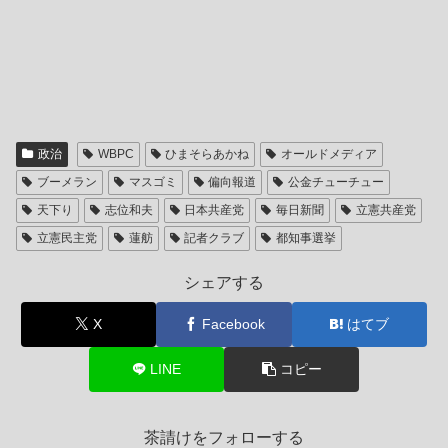
政治
WBPC
ひまそらあかね
オールドメディア
ブーメラン
マスゴミ
偏向報道
公金チューチュー
天下り
志位和夫
日本共産党
毎日新聞
立憲共産党
立憲民主党
蓮舫
記者クラブ
都知事選挙
シェアする
X
Facebook
はてブ
LINE
コピー
茶請けをフォローする