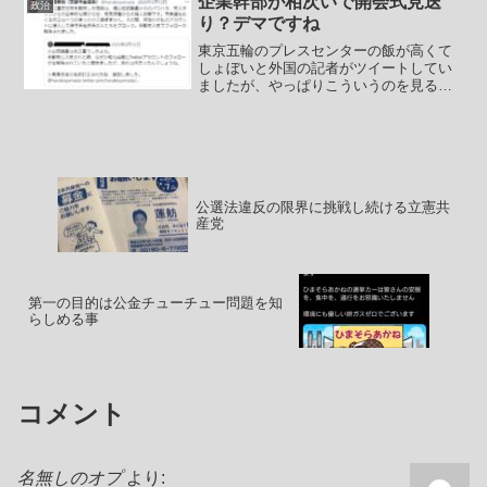
企業幹部が相次いで開会式見送
政治
て理由の説明と拒...
り？デマですね
東京五輪のプレスセンターの飯が高くて
しょぼいと外国の記者がツイートしてい
ましたが、やっぱりこういうのを見ると
小池百合子と都民ファーストってほんっ
とうにド素人集団だなと思います。伊勢
志摩サミットのときには安倍政権はとに
かく日本の旨いものを外国...
公選法違反の限界に挑戦し続ける立憲共
産党
第一の目的は公金チューチュー問題を知
らしめる事
コメント
名無しのオプ
より: