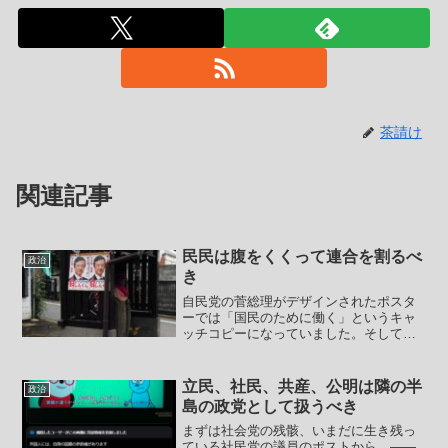
茶請け
関連記事
民民は腹をくくって連合を割るべ
政治
き
自民党の菅総理がデザインされたポスタ
ーでは「国民のために働く」というキャ
ッチコピーになっていました。そして一
昨日、立憲民主党が新しいポスターを発
表し、これに対抗してか「あなたのため
の政治」というキャッチコピーにしたこ
立民、社民、共産、公明は隣の半
政治
とが報じられています。時...
島の政党として扱うべき
まずは社会党の残骸、いまだに生き残っ
ている社民党の議員のポストから。――