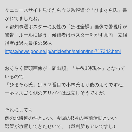
今ニュースサイト見てたらウジ系報道で「ひまそら氏」書
かれてましたね。
＞都知事選ポスターに女性の「ほぼ全裸」画像で警視庁が
警告「ルールに従う」候補者はポスター剥がす意向 立候
補者は過去最多の56人
https://news.goo.ne.jp/article/fnn/nation/fnn-717342.html
おそらく冒頭画像が「届出順」「午後1時現在」となって
いるので
「ひまそら氏」は５２番目で小林氏より後のようですね。
一応マスゴミ側のアリバイは成立しそうですが。
それにしても
例の北海道の件といい、今回のR４の事前活動といい
選管が放置してきたせいで、（裁判所もアレですし）