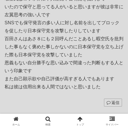
いたので保守と思ってる人がいると思いますが彼は非常に
左翼思考の強い人です
SNSでも保守発言の多い人に対し名前を出してブロック
を促したり日本保守党を攻撃したりしています
百田さんはあさ８にも２回呼んだことあるし暇空氏を批判
した事もなく褒めた事しかないのに日本保守党を立ち上げ
た際も日本保守党を攻撃していました
恩義もない自分勝手な思い込みで間違った判断もする人と
いう印象です
また自己顕示欲や自己評価が高すぎる人でもあります
私は彼は信用出来る人間ではないと思いました
返信
ＫＹ
より:
ホーム
検索
トップ
サイドバー
2024年6月21日 8:48 PM