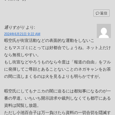
返信
通りすがり
より:
2024年6月21日 9:22 AM
暇空氏が街宣活動などの表面的な運動をしないこ
ともマスゴミにとっては好都合でしょうね。ネット上だけ
なら無視しやすい。
もし街宣などやろうものなら今度は「報道の自由」をフル
に発揮してご尊顔とあることないことのネガキャンをお茶
の間に流しまくるのは火を見るよりも明らかですが。
暇空氏にしてもナニカの闇に迫るには都知事になるのが一
番の早道。いちいち開示請求や裁判しなくても都庁にある
資料は閲覧し放題。
ただし小池百合子は万一負けたら資料の一切合切を隠滅す