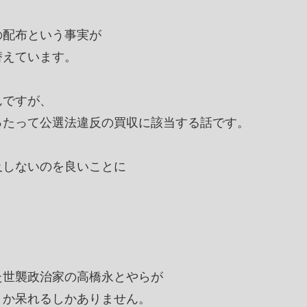
の配布という事実が
替えています。
んですが、
ったって公選法違反の買収に該当する話です。
及しないのを良いことに
。
た世襲政治家の高橋永とやらが
とか呆れるしかありません。