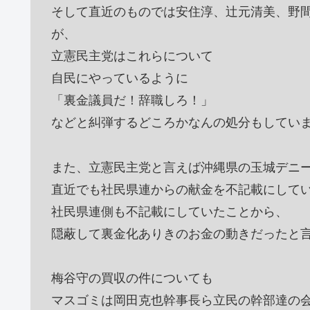
そして直近のものでは安住淳、辻元清美、野
が、
立憲民主党はこれらについて
自民にやっているように
「裏金議員だ！辞職しろ！」
などと糾弾するどころかなんの処分もしてい
また、立憲民主党と言えば沖縄県の玉城デニ
直近でも社民県連からの献金を不記載にして
社民県連側も不記載にしていたことから、
隠蔽して裏金化ありきのお金の動きだったと
梅谷守の買収の件についても
マスゴミは岡田克也幹事長ら立民の幹部達の