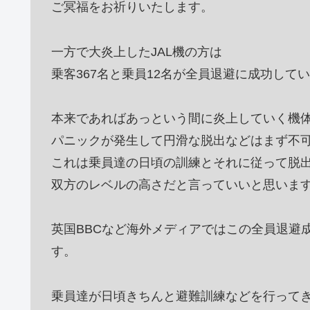
ご冥福をお祈りいたします。
一方で大炎上したJAL機の方は
乗客367名と乗員12名が全員退避に成功して
本来であればあっという間に炎上していく機
パニックが発生して円滑な脱出などはまず不
これは乗員達の日頃の訓練とそれに従って脱
双方のレベルの高さだと言っていいと思いま
英国BBCなど海外メディアではこの全員退避
す。
乗員達が日頃きちんと避難訓練などを行って