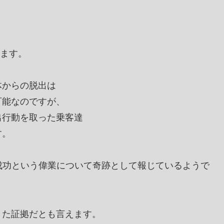
います。
体からの脱出は
可能なのですが、
出行動を取った乗客達
す。
成功という偉業について奇跡として報じているようで
きた証拠だとも言えます。