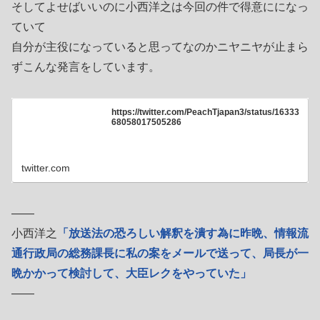
そしてよせばいいのに小西洋之は今回の件で得意にになっ
ていて
自分が主役になっていると思ってなのかニヤニヤが止まら
ずこんな発言をしています。
https://twitter.com/PeachTjapan3/status/16333
68058017505286
twitter.com
――
小西洋之
「放送法の恐ろしい解釈を潰す為に昨晩、情報流
通行政局の総務課長に私の案をメールで送って、局長が一
晩かかって検討して、大臣レクをやっていた」
――