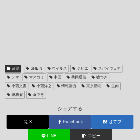
政治
SHEIN
ウイルス
ジビエ
スパイウェア
デマ
マスゴミ
中国
共同通信
嘘つき
小西文書
小西洋之
情報漏洩
東京新聞
生肉
総務省
食中毒
シェアする
X
Facebook
はてブ
LINE
コピー