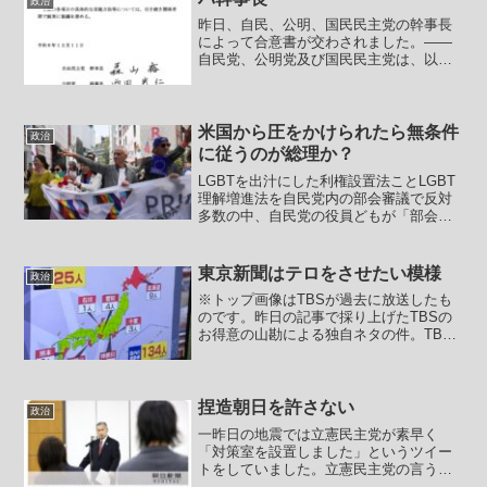
政治
昨日、自民、公明、国民民主党の幹事長
によって合意書が交わされました。――
自民党、公明党及び国民民主党は、以下
に合意する。一、いわゆる「103万円の
壁」は、国民民主党の主張する178万円を
目指して来年から引き上げる。一、いわ
ゆる「ガソリンの暫...
米国から圧をかけられたら無条件
政治
に従うのが総理か？
LGBTを出汁にした利権設置法ことLGBT
理解増進法を自民党内の部会審議で反対
多数の中、自民党の役員どもが「部会長
一任をしていただいた！」と勝手に言い
出して押し切ってなんとしてもサミット
前に拙速に国会提出をしようとしている
東京新聞はテロをさせたい模様
政治
LGBT理解増進法...
※トップ画像はTBSが過去に放送したも
のです。昨日の記事で採り上げたTBSの
お得意の山勘による独自ネタの件。TBS
は急いで「会談実施」と報じています
が、政府は会談と呼べる内容でなかった
ことから公式に「懇談」としています。
TBSとしては挨拶程...
捏造朝日を許さない
政治
一昨日の地震では立憲民主党が素早く
「対策室を設置しました」というツイー
トをしていました。立憲民主党の言う対
策室というのは設置を宣言したら仕事を