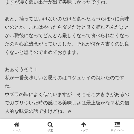
ますが凄く濃い出汁が出て美味しかったですね。
あと、捕ってはいけないのだけど食べたらべらぼうに美味
いのとか、これはやったらダメだけと良く捕れるんだよと
か…戦後になってどんどん厳しくなって食べられなくなっ
たのを心底残念がっていました。それが何かを書くのは良
くないと思うので止めておきます。
あぁそうそう！
私が一番美味しいと思うのはコジュケイの焼いたのです
ね。
ウズラの味によく似ていますが、そこそこ大きさがあるの
でガブリついた時の感じる美味しさは最上級かな？私の個
人的な味覚の話ですけどね。ｗ
>イタリアでカース・マルツゥ
ホーム
検索
トップ
サイドバー