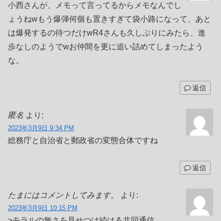
小西さんが、メモって言ってるからメモなんでし
ょうねwもう爆弾何個も置きすぎて袋小路になって、あと
は爆発するの待つだけwR4さんも久しぶりにみたら、進
歩なしのようでwお仲間を更に追い詰めてしまったよう
な。
返信
匿名
より:
2023年3月9日 9:34 PM
総務庁と自治省と郵政省の変態合体ですね
返信
たまにはコメントしてみます。
より:
2023年3月9日 10:15 PM
>モラルの無さを見せつけ続ける共同通信