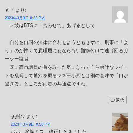
ＫＹ
より:
2023年3月9日 8:36 PM
＞彼はBTSに「合わせて」あげるとして
自分を自国の法律に合わせようともせずに、刑事に「会
う」のが怖くて屁理屈にもならない難癖付けて逃げ回るガ
ーシー議員。
既に高市議員の首を取った気になって自ら余計なツイー
トを乱発して墓穴を掘るクズ王小西とは別の意味で「口が
過ぎる」ところが両者の共通点ですね。
返信
茶請け
より:
2023年3月9日 8:58 PM
おお、変換ミス。修正しときました。