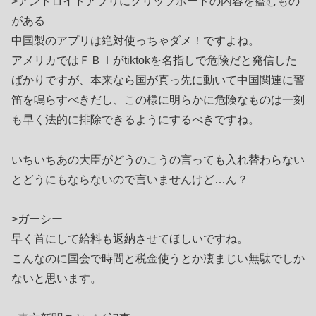
>アンドロイドアプリにクリップボードの内容を盗むもの
がある
中国製のアプリは絶対使っちゃダメ！ですよね。
アメリカではＦＢＩがtiktokを名指しで危険だと発信した
ばかりですが、本来なら国が真っ先に動いて中国関連に警
笛を鳴らすべきだし、この様に明らかに危険なものは一刻
も早く法的に排除できるようにするべきですね。
いちいちあの大臣がどうのこうの言っても入れ替わらない
とどうにもならないので言いませんけど…ん？
>ガーシー
早く首にして給料も返納させてほしいですね。
こんなのに国会で時間と税金使うとか凄まじい無駄でしか
ないと思います。