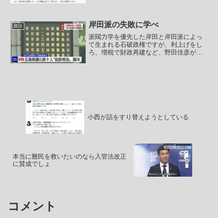
したことになるので枝野幸男も急いでツ
イートしたのでしょう。２００９年、北
朝鮮は日本に向けて繰り返し...
岸田派の失敗に学べ
政治
派閥力学を優先した岸田と岸田派によっ
て生まれる石破政権ですが、利上げをし
ろ、増税で財政再建など、野田佳彦が代
表になった立憲民主党の経済政策とほぼ
変わりません。マスゴミとしてはマスゴ
ミの意中の人が総理になった形でしょ
う。最後の最後までワイドシ...
小西が話をすり替えようとしている
本当に難民を救いたいのなら入管法改正
に賛成でしょ
コメント