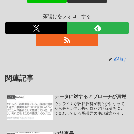
茶請けをフォローする
茶請け
関連記事
データに対するアプローチが真逆
政治
ウクライナが反転攻勢が明らかになって
からチャンネル桜がロシア陰謀論を吹い
てまわっている馬淵元大使の放言をその
まま垂れ流していたようです。曰く、ウ
クライナの反転攻勢はデマ。むしろウク
ライナは壊滅している。曰く、ロシア軍
の後退は嘘。全てはディー...
バ幹事長