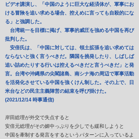
ビデオ講演し、「中国のように巨大な経済体が、軍事にお
ける冒険を追い求める場合、控えめに言っても自殺的にな
る」と強調した。
台湾統一を目標に掲げ、軍事的威圧を強める中国を再び
批判した。
安倍氏は、「中国に対しては、領土拡張を追い求めては
ならないと強く言うべきだ。隣国を挑発したり、しばしば
追い詰めたりする行いは控えるべきだと言うべきだ」と発
言。台湾や沖縄県の尖閣諸島、南シナ海の周辺で軍事活動
を活発化させている中国を強くけん制した。その上で、日
米台などの民主主義陣営の結束を呼び掛けた。
(2021/12/14 時事通信)
岸田総理が外交で失点すると
安倍元総理がその媚中っぷりを少しでも緩和しようと
中国を牽制する発言をするというパターンに入っているよ