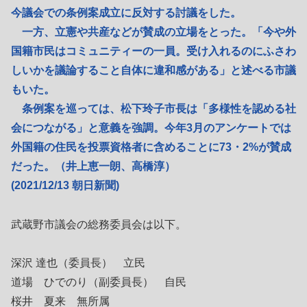
今議会での条例案成立に反対する討議をした。
一方、立憲や共産などが賛成の立場をとった。「今や外
国籍市民はコミュニティーの一員。受け入れるのにふさわ
しいかを議論すること自体に違和感がある」と述べる市議
もいた。
条例案を巡っては、松下玲子市長は「多様性を認める社
会につながる」と意義を強調。今年3月のアンケートでは
外国籍の住民を投票資格者に含めることに73・2%が賛成
だった。（井上恵一朗、高橋淳）
(2021/12/13 朝日新聞)
武蔵野市議会の総務委員会は以下。
深沢 達也（委員長） 立民
道場 ひでのり（副委員長） 自民
桜井 夏来 無所属