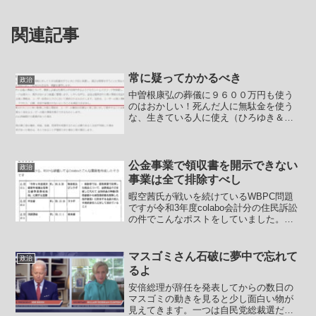
関連記事
常に疑ってかかるべき
政治
中曽根康弘の葬儀に９６００万円も使う
のはおかしい！死んだ人に無駄金を使う
な、生きている人に使え（ひろゆき＆村
本大輔）むしろ１億で済むなら安いもん
ですよ。弔問を理由に外交ができるんで
すから。中曽根康弘はなんだかんだで日
本の総理大臣としては有名...
公金事業で領収書を開示できない
政治
事業は全て排除すべし
暇空茜氏が戦いを続けているWBPC問題
ですが令和3年度colabo会計分の住民訴訟
の件でこんなポストをしていました。
――暇空茜@himasoraakane住民訴訟速
報R3年度のColabo住民訴訟で、東京都か
らこんな証拠がでてきましたわけが...
マスゴミさん石破に夢中で忘れて
政治
るよ
安倍総理が辞任を発表してからの数日の
マスゴミの動きを見ると少し面白い物が
見えてきます。一つは自民党総裁選だと