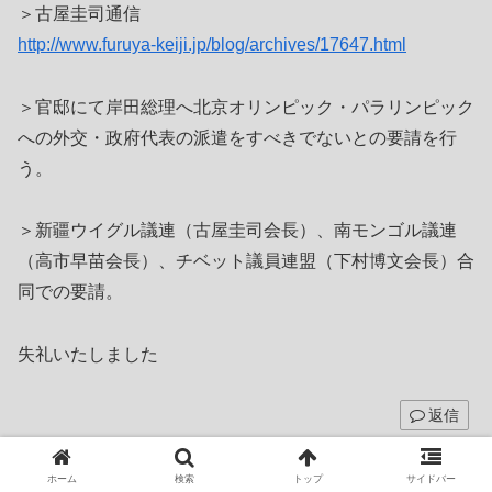
＞古屋圭司通信
http://www.furuya-keiji.jp/blog/archives/17647.html
＞官邸にて岸田総理へ北京オリンピック・パラリンピック
への外交・政府代表の派遣をすべきでないとの要請を行
う。
＞新疆ウイグル議連（古屋圭司会長）、南モンゴル議連
（高市早苗会長）、チベット議員連盟（下村博文会長）合
同での要請。
失礼いたしました
返信
nebula
より:
ホーム
検索
トップ
サイドバー