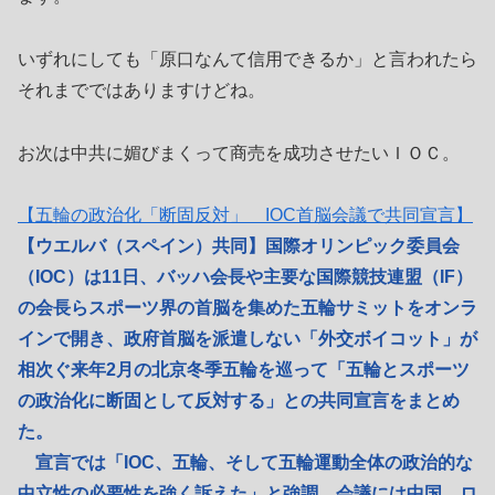
いずれにしても「原口なんて信用できるか」と言われたら
それまでではありますけどね。
お次は中共に媚びまくって商売を成功させたいＩＯＣ。
【五輪の政治化「断固反対」 IOC首脳会議で共同宣言】
【ウエルバ（スペイン）共同】国際オリンピック委員会
（IOC）は11日、バッハ会長や主要な国際競技連盟（IF）
の会長らスポーツ界の首脳を集めた五輪サミットをオンラ
インで開き、政府首脳を派遣しない「外交ボイコット」が
相次ぐ来年2月の北京冬季五輪を巡って「五輪とスポーツ
の政治化に断固として反対する」との共同宣言をまとめ
た。
宣言では「IOC、五輪、そして五輪運動全体の政治的な
中立性の必要性を強く訴えた」と強調。会議には中国、ロ