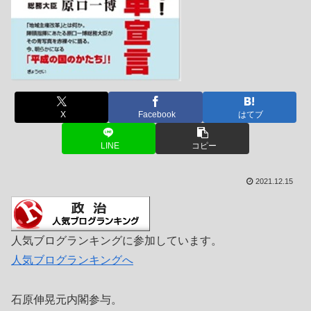
X
Facebook
はてブ
LINE
コピー
2021.12.15
人気ブログランキングに参加しています。
人気ブログランキングへ
石原伸晃元内閣参与。