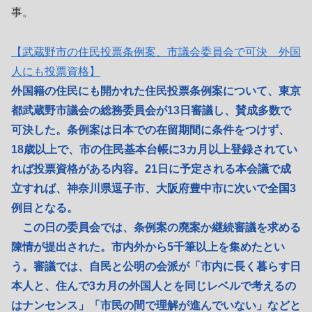
事。
【武蔵野市の住民投票条例案、市議会委員会で可決 外国
人にも投票資格】
外国籍の住民にも開かれた住民投票条例案について、東京
都武蔵野市議会の総務委員会が13日審議し、賛成多数で
可決した。条例案は日本での在留期間に条件をつけず、
18歳以上で、市の住民基本台帳に3カ月以上登録されてい
れば投票資格がある内容。21日に予定される本会議で成
立すれば、神奈川県逗子市、大阪府豊中市に次いで全国3
例目となる。
この日の委員会では、条例案の廃案か継続審議を求める
陳情が提出された。市内外から5千筆以上を集めたとい
う。審議では、自民と公明の会派が「市内に長く暮らす日
本人と、住んで3カ月の外国人とを同じレベルで考えるの
はナンセンス」「市民の間で理解が進んでいない」などと