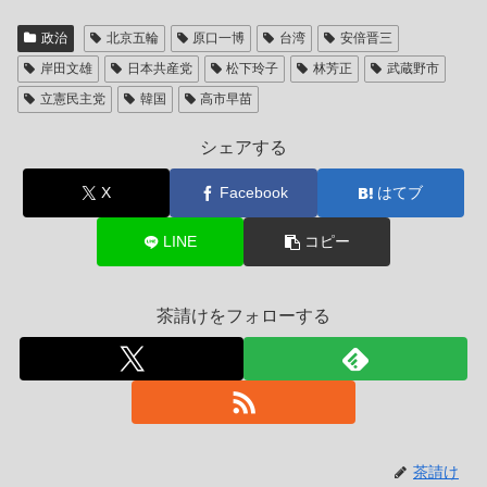
政治
北京五輪
原口一博
台湾
安倍晋三
岸田文雄
日本共産党
松下玲子
林芳正
武蔵野市
立憲民主党
韓国
高市早苗
シェアする
X
Facebook
はてブ
LINE
コピー
茶請けをフォローする
茶請け