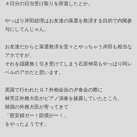
４日分の日当受け取りを辞退したとか。
やっぱり岸田総理はお友達の落選を救済する目的で内閣参
与にしてんじゃん。
お友達だからと落選救済を堂々とやっちゃう岸田も相当な
アホですが、
それを躊躇無く引き受けてしまう石原伸晃もやっぱり同レ
ベルのアホだと思います。
英国で行われたＧ７外相会合の夕食会の際に
林芳正外務大臣がピアノ演奏を披露していたところ、
韓国の外務大臣が寄ってきて
「慰安婦ガー！賠償がー！」
をやったようです。