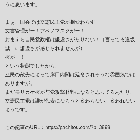
うに思います。
まぁ、国会では立憲民主党が相変わらず
文書管理がー！アベノマスクがー！
おまえら自民党政権は謙虚さがたりない！（言ってる逢坂
誠二に謙虚さが感じられませんが）
桜がー！
という状態でしたから、
立民の敵失によって岸田内閣は延命されそうな雰囲気では
ありますが。
まだモリカケ桜が与党攻撃材料になると思ってるあたり、
立憲民主党は誰が代表になろうと変わらない、変われない
ようです。
この記事のURL：https://pachitou.com/?p=3899