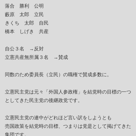
落合 勝利 公明
藪原 太郎 立民
きくち 太郎 自民
橋本 しげき 共産
自公３名 →反対
立憲共産無所属３名 →賛成
同数のため委員長（立民）の職権で賛成多数に。
立憲民主党は元々「外国人参政権」を結党時の目標の一つ
としてきた民主党の後継政党です。
立憲民主党の連中がどれほど言い訳をしようとも
売国政策を結党時の目標、つまりは党是として掲げてきた
集団です。