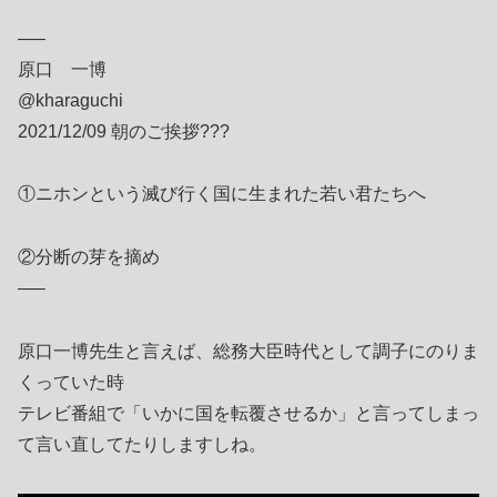
—–
原口 一博
@kharaguchi
2021/12/09 朝のご挨拶???
①ニホンという滅び行く国に生まれた若い君たちへ
②分断の芽を摘め
—–
原口一博先生と言えば、総務大臣時代として調子にのりま
くっていた時
テレビ番組で「いかに国を転覆させるか」と言ってしまっ
て言い直してたりしますしね。