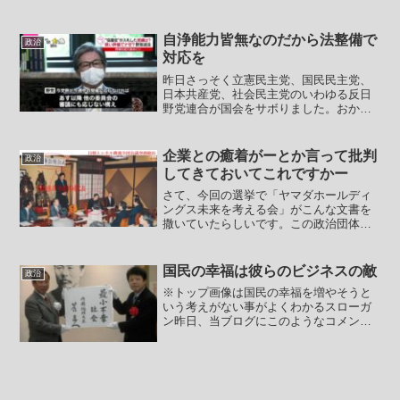
いうことになって安倍総理はまだ辞めて
いるわけではないわけですがマスゴミの
難癖がピタッととまってマスゴミがそろ
自浄能力皆無なのだから法整備で
政治
って総裁選挙の話題しか流...
対応を
昨日さっそく立憲民主党、国民民主党、
日本共産党、社会民主党のいわゆる反日
野党連合が国会をサボりました。おかげ
で今日の衆議院での審議予定が立ってい
ません。未曾有の国難に対して動的に対
応できるように予備費を10兆円を積むこ
企業との癒着がーとか言って批判
政治
とに反対して大幅削減し...
してきておいてこれですかー
さて、今回の選挙で「ヤマダホールディ
ングス未来を考える会」がこんな文書を
撒いていたらしいです。この政治団体は
ヤマダデンキの会長である山田昇が代表
を務める政治団体です。要するにヤマダ
デンキの政治活動用に作られた団体と言
国民の幸福は彼らのビジネスの敵
政治
って良いでしょう。改めて...
※トップ画像は国民の幸福を増やそうと
いう考えがない事がよくわかるスローガ
ン昨日、当ブログにこのようなコメント
をいただきました。――憂国者茶請け様
いつも素晴らしい記事をありがとうござ
います。さて、本日の記事について、マ
スゴミが、政府はお米の輸...