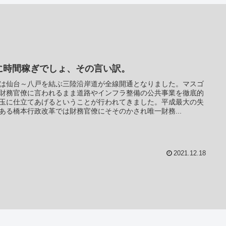
に時間稼ぎでしょ、その言い訳。
は仙台～八戸を結ぶ三陸沿岸道が全線開通となりました。マスゴ
財務官僚に言われるまま道路やインフラ整備の公共事業を徹底的
玉に仕立てあげるということが行われてきました。平成最大の失
ある橋本行政改革では財務官僚にそそのかされ唯一財務...
2021.12.18