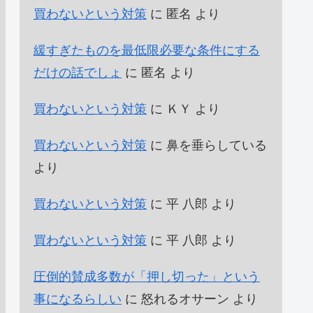
買わないという対策
に
匿名
より
緩すぎたものを最低限必要な条件にする
だけの話でしょ
に
匿名
より
買わないという対策
に
ＫＹ
より
買わないという対策
に
鼻を垂らしている
より
買わないという対策
に
平 八郎
より
買わないという対策
に
平 八郎
より
圧倒的賛成多数が「押し切った」という
事になるらしい
に
怒れるオサーン
より