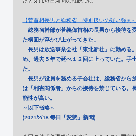
たとえば毎日新聞の社説では
【菅首相長男と総務省 特別扱いの疑い強ま
総務省幹部が菅義偉首相の長男から接待を
た構図が浮かび上がってきた。
長男は放送事業会社「東北新社」に勤める。
め、過去５年で延べ１２回に上っていた。手
た。
長男が役員を務める子会社は、総務省から放
は「利害関係者」からの接待を禁じている。
能性が高い。
～以下省略～
(2021/2/18 毎日「変態」新聞)