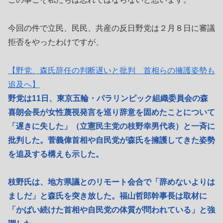
今回の件で立民、民民、共産の反日野党は２月８日に審議
拒否をやったわけですが、
【野党、森氏辞任の判断遅いと批判 首相らの擁護姿勢も
追及へ】
野党は11日、東京五輪・パラリンピック組織委員会の森
喜朗会長が女性蔑視発言を巡り辞意を固めたことについて
「遅きに失した」（立憲民主党の枝野幸男代表）と一斉に
批判した。菅義偉首相や自民党が森氏を擁護してきた姿勢
を追及する構えも示した。
枝野氏は、地方県議とのリモート会合で「辞めないよりは
ましだ」と森氏を突き放した。福山哲郎幹事長は取材に
「かばい続けた首相や自民党の体質が問われている」と強