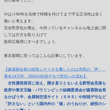
勢が露骨でした。
やはりNHKを法律で特権を付けてまで守る正当性は全く
無いと考えます。
完全民営化か廃止、今持っているチャンネルも地上波に関
しては片方を取り上げて
政府広報用にすべきでしょう。
東京新聞に至ってはこんな記事にしています。
【森喜朗会長の続投シナリオを覆したのは市民の「声」
署名14万件、SNSや街頭デモで辞任への流れ】
女性蔑視発言に加え、開き直りともいえる釈明会見後も
政府や東京五輪・パラリンピック組織委員会が森喜朗会長
をかばう中、会員制交流サイト（ＳＮＳ）や街頭デモなど
「許さない」という国内外の「個」のうねりが、続投のシ