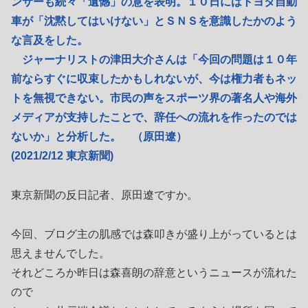
ンサーも続々「遺憾」の意を表明。１０日にはトヨタ自動
車が「沈黙してはいけない」とＳＮＳを意識したかのよう
な言及をした。
ジャーナリストの津田大介さんは「今回の問題は１０年
前ならすぐに収束したかもしれないが、今は権力者もネッ
トを無視できない。市民の声をスポーツ界の著名人や海外
メディアが支持したことで、辞任への流れを作ったのでは
ないか」と分析した。 （原田遼）
(2021/2/12 東京新聞)
東京新聞の反日記者、原田遼ですか。
今回、ブログ主の肌感では森叩きが盛り上がっているとは
思えませんでした。
それどころか昨日は森喜朗の辞意というニュースが流れた
ので