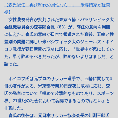
【森氏後任「再び80代の男性なら…」 米専門家が疑問
視】
女性蔑視発言が批判された東京五輪・パラリンピック大
会組織委員会の森喜朗会長（83）が、辞任の意向を周囲
に伝えた。森氏の意向が日本で報道された直後、五輪と性
差別の問題に詳しい米パシフィック大のジュールズ・ボイ
コフ教授が朝日新聞の取材に応じ、「世界中が気にしてい
た。早く辞めるべきだったが、辞めないよりはましだ」と
語った。
ボイコフ氏は元プロのサッカー選手で、五輪に関して4
冊の著作がある。米東部時間10日深夜に取材に応じ、森
氏の発言について「極めて攻撃的なものであり、スポーツ
界、21世紀の社会において容認できるものではない」と
非難した。
森氏の後任は、元日本サッカー協会会長の川淵三郎氏