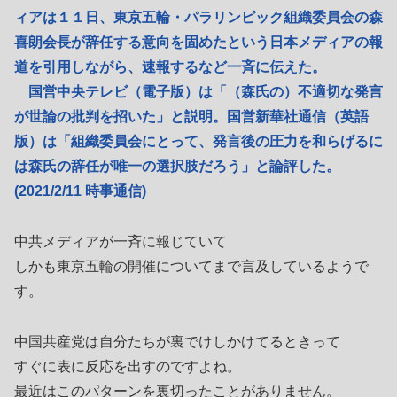
ィアは１１日、東京五輪・パラリンピック組織委員会の森
喜朗会長が辞任する意向を固めたという日本メディアの報
道を引用しながら、速報するなど一斉に伝えた。
国営中央テレビ（電子版）は「（森氏の）不適切な発言
が世論の批判を招いた」と説明。国営新華社通信（英語
版）は「組織委員会にとって、発言後の圧力を和らげるに
は森氏の辞任が唯一の選択肢だろう」と論評した。
(2021/2/11 時事通信)
中共メディアが一斉に報じていて
しかも東京五輪の開催についてまで言及しているようで
す。
中国共産党は自分たちが裏でけしかけてるときって
すぐに表に反応を出すのですよね。
最近はこのパターンを裏切ったことがありません。