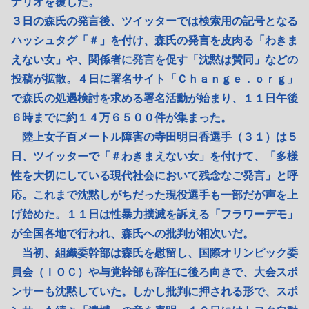
ナリオを覆した。
３日の森氏の発言後、ツイッターでは検索用の記号となる
ハッシュタグ「＃」を付け、森氏の発言を皮肉る「わきま
えない女」や、関係者に発言を促す「沈黙は賛同」などの
投稿が拡散。４日に署名サイト「Ｃｈａｎｇｅ．ｏｒｇ」
で森氏の処遇検討を求める署名活動が始まり、１１日午後
６時までに約１４万６５００件が集まった。
陸上女子百メートル障害の寺田明日香選手（３１）は５
日、ツイッターで「＃わきまえない女」を付けて、「多様
性を大切にしている現代社会において残念なご発言」と呼
応。これまで沈黙しがちだった現役選手も一部だが声を上
げ始めた。１１日は性暴力撲滅を訴える「フラワーデモ」
が全国各地で行われ、森氏への批判が相次いだ。
当初、組織委幹部は森氏を慰留し、国際オリンピック委
員会（ＩＯＣ）や与党幹部も辞任に後ろ向きで、大会スポ
ンサーも沈黙していた。しかし批判に押される形で、スポ