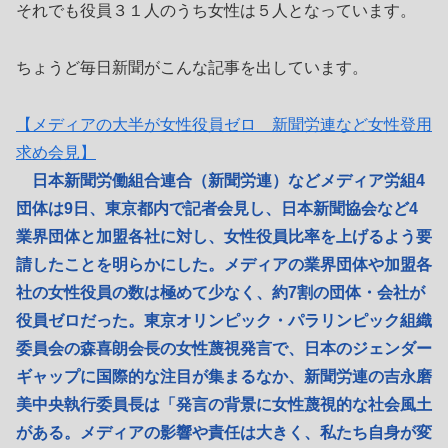
それでも役員３１人のうち女性は５人となっています。
ちょうど毎日新聞がこんな記事を出しています。
【メディアの大半が女性役員ゼロ 新聞労連など女性登用
求め会見】
日本新聞労働組合連合（新聞労連）などメディア労組4
団体は9日、東京都内で記者会見し、日本新聞協会など4
業界団体と加盟各社に対し、女性役員比率を上げるよう要
請したことを明らかにした。メディアの業界団体や加盟各
社の女性役員の数は極めて少なく、約7割の団体・会社が
役員ゼロだった。東京オリンピック・パラリンピック組織
委員会の森喜朗会長の女性蔑視発言で、日本のジェンダー
ギャップに国際的な注目が集まるなか、新聞労連の吉永磨
美中央執行委員長は「発言の背景に女性蔑視的な社会風土
がある。メディアの影響や責任は大きく、私たち自身が変