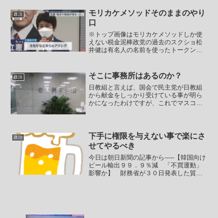
集まっている席からのヤジは演説を始め
る前から続けられていたからです。民主
モリカケメソッドそのままのやり
政治
党時代から変わらない学級...
口
※トップ画像はモリカケメソッドしか使
えない税金泥棒政党の過去のスクショ松
井健は有名人の名前を使ったトークンを
売って金を稼ぐということをやってきた
人物です。松井健は2018年に竹田恒泰氏
の名前を使ったり、本田圭佑氏とのツー
そこに事務所はあるのか？
政治
ショット写真を使って...
日教組と言えば、国会で民主党が日教組
から献金をしっかり受けている事が明ら
かになったわけですが、これでマスコミ
と民主党が日教組と民主党の関係につい
て国民に知られないように慌てて過剰反
応を示しているように見えます。民主党
議員、特に民主党の参議院...
下手に権限を与えない事で楽にさ
政治
せてやるべき
今日は朝日新聞の記事から-----【韓国向け
ビール輸出９９．９％減 「不買運動」
影響か】 財務省が３０日発表した貿易
統計の確報によると、９月の韓国向けビ
ールの輸出金額は前年同月より９９・
９％減った。９２・２％減だった８月よ
り減少幅が広がった...