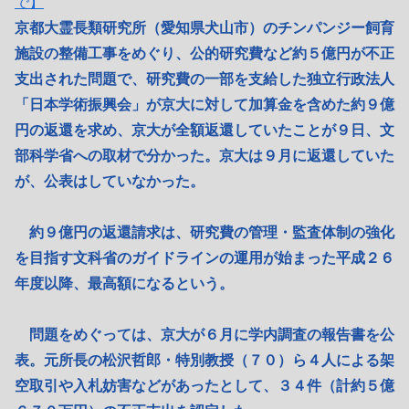
で】
京都大霊長類研究所（愛知県犬山市）のチンパンジー飼育
施設の整備工事をめぐり、公的研究費など約５億円が不正
支出された問題で、研究費の一部を支給した独立行政法人
「日本学術振興会」が京大に対して加算金を含めた約９億
円の返還を求め、京大が全額返還していたことが９日、文
部科学省への取材で分かった。京大は９月に返還していた
が、公表はしていなかった。
約９億円の返還請求は、研究費の管理・監査体制の強化
を目指す文科省のガイドラインの運用が始まった平成２６
年度以降、最高額になるという。
問題をめぐっては、京大が６月に学内調査の報告書を公
表。元所長の松沢哲郎・特別教授（７０）ら４人による架
空取引や入札妨害などがあったとして、３４件（計約５億