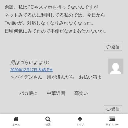
余談、私はPCやスマホを持ってないんですが
ネットみてるのに利用してる私のでは、今日から
Twitterが、対応しなくなりみれなくなった。
日頃何気にみてたので不便だなwまあ仕方ないか。
返信
男はづらいよ
より:
2020年12月17日 8:45 PM
＞バイデンさん 用が済んだら お払い箱よ
バカ殿に 中華近閉 高笑い
返信
ＰＨ
より:
ホーム
検索
トップ
サイドバー