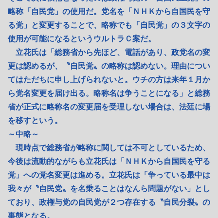
略称「自民党」の使用だ。党名を「ＮＨＫから自国民を守
る党」と変更することで、略称でも「自民党」の３文字の
使用が可能になるというウルトラＣ案だ。
立花氏は「総務省から先ほど、電話があり、政党名の変
更は認めるが、〝自民党〟の略称は認めない。理由につい
てはただちに申し上げられないと。ウチの方は来年１月か
ら党名変更を届け出る。略称名は争うことになる」と総務
省が正式に略称名の変更届を受理しない場合は、法廷に場
を移すという。
～中略～
現時点で総務省が略称に関しては不可としているため、
今後は流動的ながらも立花氏は「ＮＨＫから自国民を守る
党」への党名変更は進める。立花氏は「争っている最中は
我々が〝自民党〟を名乗ることはなんら問題がない」とし
ており、政権与党の自民党が２つ存在する〝自民分裂〟の
事態となる。