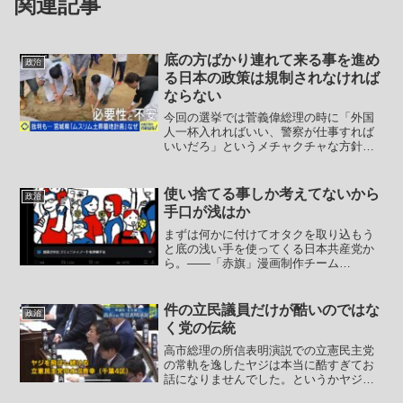
関連記事
底の方ばかり連れて来る事を進め
政治
る日本の政策は規制されなければ
ならない
今回の選挙では菅義偉総理の時に「外国
人一杯入れればいい、警察が仕事すれば
いいだろ」というメチャクチャな方針で
動き、岸田でさらに悪化して実質野放し
になってきた外国人問題。この部分が大
きな争点になっていると思います。宮城
使い捨てる事しか考えてないから
政治
県の知事のアレな記事から...
手口が浅はか
まずは何かに付けてオタクを取り込もう
と底の浅い手を使ってくる日本共産党か
ら。――「赤旗」漫画制作チーム
@Akahata_mangaオタクです。戦争反
対。「赤旗」漫画制作チーム
@Akahata_manga投稿にたくさんの反応
件の立民議員だけが酷いのではな
政治
ありがとうございま...
く党の伝統
高市総理の所信表明演説での立憲民主党
の常軌を逸したヤジは本当に酷すぎてお
話になりませんでした。というかヤジで
はなく「演説妨害」です。立憲民主党の