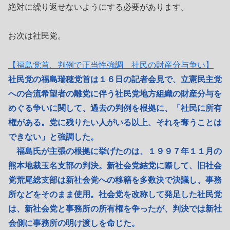
絶対に繰り返せないようにする必要があります。
お次は社民党。
【福島党首、判例で正当性強調 社民の財産分与争い】
社民党の福島瑞穂党首は１６日の記者会見で、立憲民主党
への合流希望者の離党に伴う社民党地方組織の財産分与を
めぐる争いに関して、過去の判例を根拠に、「社民に所有
権がある。党に残りたい人がいる以上、それを奪うことは
できない」と強調した。
福島氏が主張の根拠に挙げたのは、１９９７年１１月の
熊本地裁玉名支部の判決。新社会党結党に際して、旧社会
党荒尾総支部は新社会党への移籍を多数決で決議し、事務
所などをそのまま使用。社会党を改称して発足した社民党
は、新社会党と事務所の所有権を争ったが、判決では新社
会側に事務所の明け渡しを命じた。