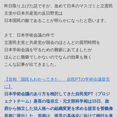
昨日取り上げた話ですが、改めて日本のマスゴミと立憲民
主党や日本共産党の反日野党は
日本国民の敵であることが明らかになったと思います。
さて、日本学術会議の件で
立憲民主党と共産党が国会のほとんどの質問時間を
日本学術会議を守るための難癖にあてましたが
ほんとに難癖でしかないのでなんの効果も無く
こんな記事が出てきました。
【首相「国民もわかってきた」 自民PTの学術会議提言
に】
日本学術会議のあり方を検討してきた自民党PT（プロジ
ェクトチーム）座長の塩谷立・元文部科学相は15日、政
府から独立した法人格への組織変更を求める提言を菅義偉
首相に提出した。首相は、提言の具体化に向けて検討を進