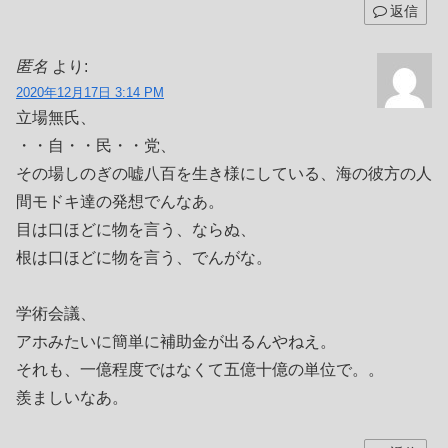
返信
匿名
より:
2020年12月17日 3:14 PM
立場無氏、
・・自・・民・・党、
その場しのぎの嘘八百を生き様にしている、海の彼方の人
間モドキ達の発想でんなあ。
目は口ほどに物を言う、ならぬ、
根は口ほどに物を言う、でんがな。
学術会議、
アホみたいに簡単に補助金が出るんやねえ。
それも、一億程度ではなくて五億十億の単位で。。
羨ましいなあ。