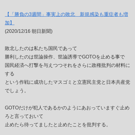
【「勝負の3週間」事実上の敗北 新規感染も重症者も増
加】
(2020/12/16 朝日新聞)
敗北したのは私たち国民であって
勝利したのは世論操作、世論誘導でGOTOを止める事で
国民経済へ打撃を与えつつそれをさらに政権批判の材料に
する
という作戦に成功したマスゴミと立憲民主党と日本共産党
でしょう。
GOTOだけが犯人であるかのようにあおっていますぐ止め
ろと言っておいて
止めたら待ってましたと止めたことを批判する。