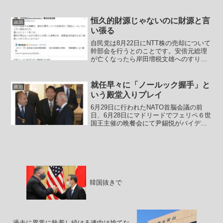
強い侮蔑の念抱く」】テレビ東京の前官
邸キャップの名物記者、篠原裕明氏
（43）が7日、自身のX（旧ツイッター）
恒久的財源じゃないのに財源と言
政治
を更新。「職業差別用語」に...
い張る
自民党は8月22日にNTT株の売却について
幹部会を行うとのことです。安倍元総理
が亡くなったら岸田増税文雄へのすり寄
りもかねてなのか増税を当然のこととし
てアピールし始めた甘利明が「相当長期
の安定財源」などとほざいている積極売
就任早々に「ノールック握手」と
政治
却派。萩生田政調会...
いう殿堂入りプレイ
6月29日に行われたNATO首脳会議の前
日、6月28日にマドリードでフェリペ６世
国王主催の晩餐会にて尹錫悦がバイデン
とノールック握手を行った事で韓国では
ちょっとした話題になっているようで
す。相変わらず韓国世論には「外交非礼
だ！」みたいなこと...
韓国抜きで
過去に異常に執着し続ける連中は捨てな