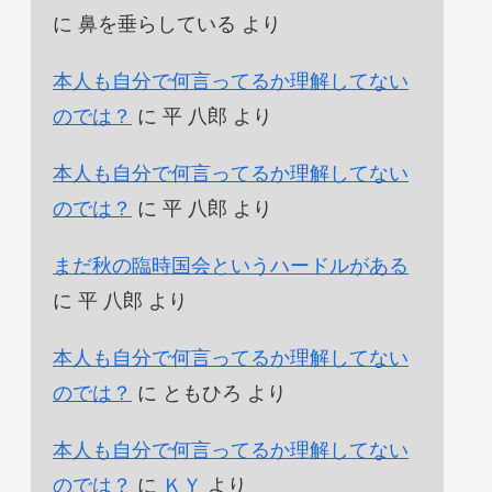
に
鼻を垂らしている
より
本人も自分で何言ってるか理解してない
のでは？
に
平 八郎
より
本人も自分で何言ってるか理解してない
のでは？
に
平 八郎
より
まだ秋の臨時国会というハードルがある
に
平 八郎
より
本人も自分で何言ってるか理解してない
のでは？
に
ともひろ
より
本人も自分で何言ってるか理解してない
のでは？
に
ＫＹ
より