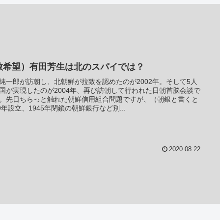
散希望）有田芳生は北のスパイでは？
純一郎が訪朝し、北朝鮮が拉致を認めたのが2002年。そして5人
国が実現したのが2004年、再び訪朝して行われた日朝首脳会談で
。先日ちらっと触れた朝鮮信用組合問題ですが、（朝銀と書くと
09年設立、1945年閉鎖の朝鮮銀行など別...
2020.08.22