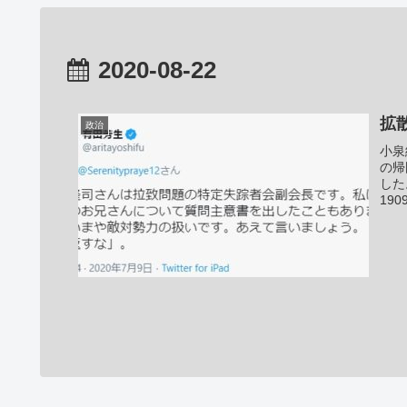
2020-08-22
拡
政治
小泉
の帰
した
19