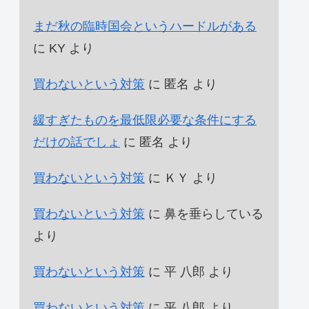
まだ秋の臨時国会というハードルがある
に
KY
より
買わないという対策
に
匿名
より
緩すぎたものを最低限必要な条件にする
だけの話でしょ
に
匿名
より
買わないという対策
に
ＫＹ
より
買わないという対策
に
鼻を垂らしている
より
買わないという対策
に
平 八郎
より
買わないという対策
に
平 八郎
より