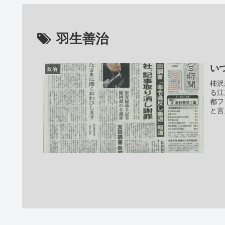
羽生善治
い
政治
柿沢
る江
都フ
と言