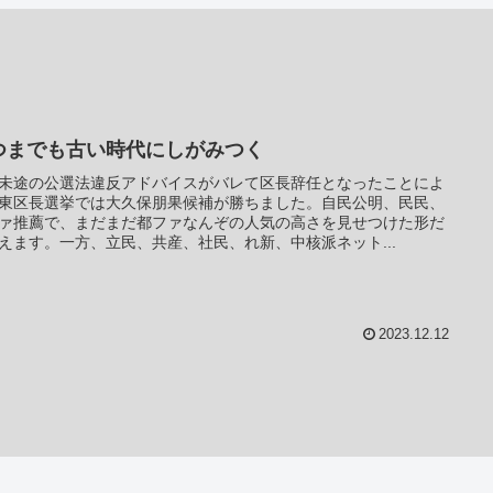
つまでも古い時代にしがみつく
未途の公選法違反アドバイスがバレて区長辞任となったことによ
東区長選挙では大久保朋果候補が勝ちました。自民公明、民民、
ァ推薦で、まだまだ都ファなんぞの人気の高さを見せつけた形だ
えます。一方、立民、共産、社民、れ新、中核派ネット...
2023.12.12