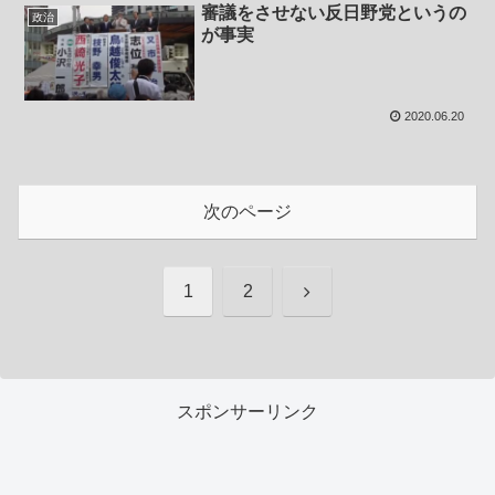
審議をさせない反日野党というの
政治
が事実
2020.06.20
次のページ
次
1
2
へ
スポンサーリンク