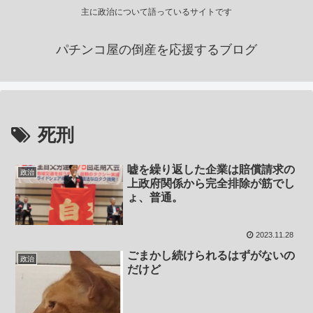
主に政治について語っているサイトです
パチンコ屋の倒産を応援するブログ
死刑
嘘を繰り返した企業は賠償請求の
政治
上政府関係から完全排除が筋でし
ょ、普通。
2023.11.28
ごまかし続けられるはずがないの
政治
だけど