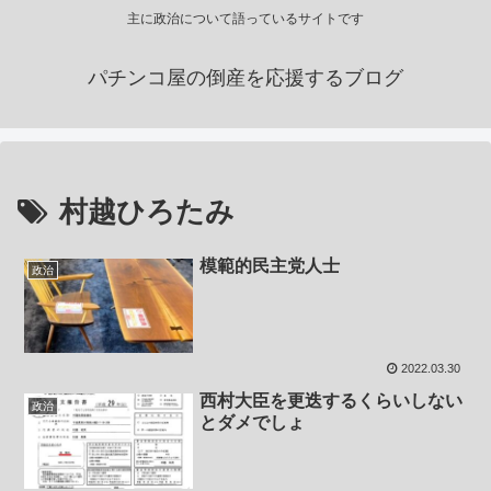
主に政治について語っているサイトです
パチンコ屋の倒産を応援するブログ
村越ひろたみ
模範的民主党人士
政治
2022.03.30
西村大臣を更迭するくらいしない
政治
とダメでしょ