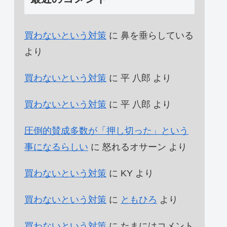
買わないという対策
に
鼻を垂らしている
より
買わないという対策
に
平 八郎
より
買わないという対策
に
平 八郎
より
圧倒的賛成多数が「押し切った」という
事になるらしい
に
怒れるオサーン
より
買わないという対策
に
KY
より
買わないという対策
に
ともひろ
より
買わないという対策
に
たまにはコメント