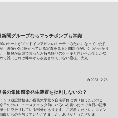
日新聞グループならマッチポンプも常識
屋のケーキがメイドインアビスのミーティみたいになっていた件
が、映像やXに転がっている写真を見ると問題点がいくつかわかり
。・梱包が店頭で買ったお持ち帰りのケーキと同レベルでしかな
めて雑（これは昨年から改善されていない模様。大丸...
2023.12.28
務省の集団感染発生装置を批判しないの？
：５３追記財務省が税務大学校を自宅研修に切り替えたとのこ
今日の分のニュースチェック前にいろいろ書いたので今日の記事
派手に空振りしている部分があります。ご容赦ください。コメン
面白いものを教えていただきました。ありがとうございま...