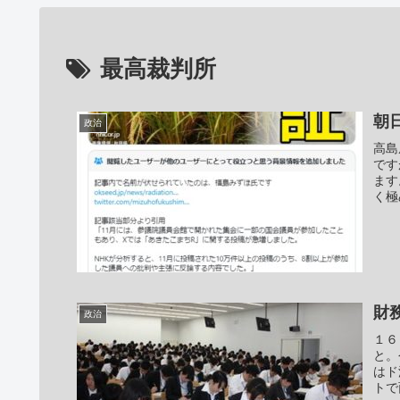
最高裁判所
朝
政治
高島
です
ます
く極
財
政治
１６
と。
はド
トで