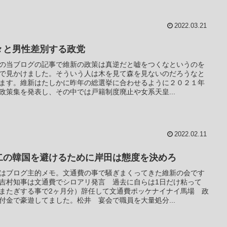
2022.03.21
々と男性差別する政党
の当ブログの記事で維新の政策は真逆だと嘘をつくなというのを
Sで見かけました。そういう人は木を見て森を見ないのだろうなと
ます。維新はたしかに昨年の総選挙に合わせるように２０２１年
政策集を発表し、その中では戸籍制度廃止や女系天皇...
2022.02.11
二の韓国を避けるために岸田は態度を決めろ
はブログ主的メモ。文通費の事で騒ぎまくってきた維新の会です
吉村知事は文通費でシロアリ発言 過去に自らは1日だけ粘って
またぎする事で2ヶ月分）辞任して文通費ポッケナイナイ馬場 政
付金で豪遊してました。松井 宴会で職員を大量処分...