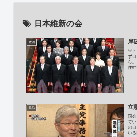
日本維新の会
岸
政治
※ト
ず自
ら。
住幹
立
政治
国会
てい
の自
いる