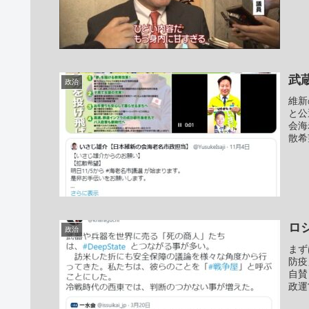
武
政治
維新
と公
会海
散希
ロ
政治
まず
防疫
自賛
政運