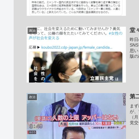
堂
政治
昨日
SN
思い
版の
第
政治
まず
が、
（月
党交