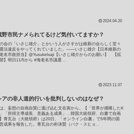
2024.04.20
蔵野市民ナメられてるけど気付いてますか？
の会の「いさじ雄介」とかいう人がさすがは維新の会らしく堂々
選法違反をやってくれていました。――いさじ雄介【日本維新の
老名市政担当】@YusukeIsaji【いさじ雄介からのお願い】 【拡
望】明日11/5から #海老名市議選 ...
2023.11.07
シアの非人道的行いを批判しないのはなぜ？
は、妄想の自画自賛に逃げ込む文在寅から。【「世界が感嘆したK
」「所得主導成長、意義ある成果」…韓国大統領府、白書で自画
】青瓦台（大統領府）は20日、「オンライン白書」で5年間の国
営成果を報告した。青瓦台の朴洙賢（パク・スヒョ...