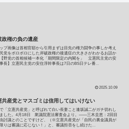
破政権の負の遺産
ップ画像は首相官邸から引用まずは目先の権力闘争の事しか考え
民党をボロボロにした岸破政権の後遺症の大きさがわかるお話か
【野党の首相候補一本化「期間限定の内閣を」 立憲民主党の安
事長】立憲民主党の安住淳幹事長は7日のBS日テレ番...
2025.10.09
憲共産党とマスゴミは信用してはいけない
で「立憲共産党」と呼ばれて白い長妻こと逢坂誠二がガチ切れし
ました。4月18日 衆議院憲法審査会より。――三木圭恵：2回目
由討議とのことですけど、（※立憲共産党が「自民の裏金議員が
限りは審議に応じない！」と、審議拒否をし続けた...