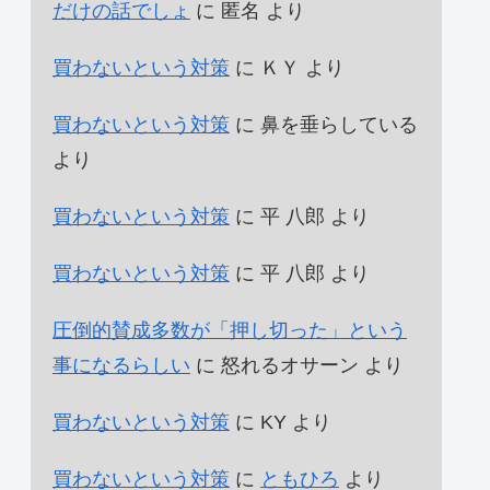
だけの話でしょ
に
匿名
より
買わないという対策
に
ＫＹ
より
買わないという対策
に
鼻を垂らしている
より
買わないという対策
に
平 八郎
より
買わないという対策
に
平 八郎
より
圧倒的賛成多数が「押し切った」という
事になるらしい
に
怒れるオサーン
より
買わないという対策
に
KY
より
買わないという対策
に
ともひろ
より