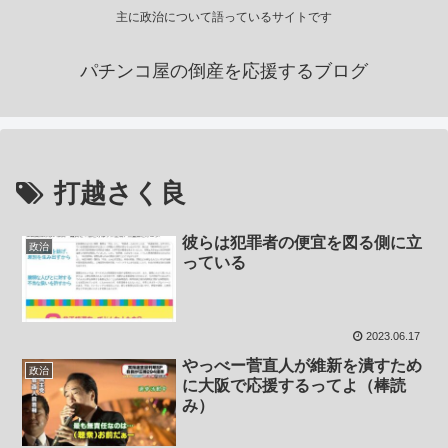
主に政治について語っているサイトです
パチンコ屋の倒産を応援するブログ
打越さく良
彼らは犯罪者の便宜を図る側に立
政治
っている
2023.06.17
やっべー菅直人が維新を潰すため
政治
に大阪で応援するってよ（棒読
み）