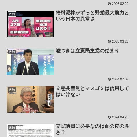
2026.02.20
給料泥棒がずっと野党最大勢力と
政治
いう日本の異常さ
2025.03.26
嘘つきは立憲民主党の始まり
政治
2024.07.07
立憲共産党とマスゴミは信用して
政治
はいけない
2024.04.20
立民議員に必要なのは面の皮の厚
政治
さ？