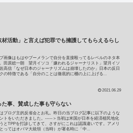
取材活動」と言えば犯罪でも擁護してもらえるらし
プ画像はもはやブーメランで自分を直接殴ってるレベルのネタ本
。田原総一朗 望月イソコ「嫌われるジャーナリスト」望月イソ
佐高信「なぜ日本のジャーナリズムは崩壊したのか」日本の反日
クの特徴である「自分のことは徹底的に棚の上に上げる...
2021.06.29
った事、賛成した事も守らない
はブログ主的反省会とお礼。昨日の当ブログ記事に以下のような
ントをいただきました。-----＞当初は米国が日本を経済植民地化
うとTPPを打診してきて、さすがにこれは認識違いです。アメリ
とってはオバマ大統領（当時）が署名時に「中...