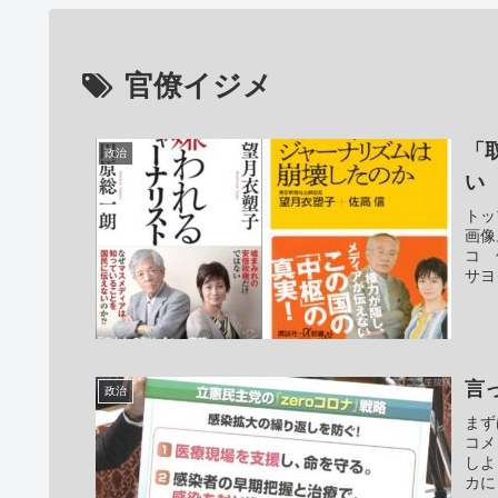
官僚イジメ
「
政治
い
トッ
画像
コ 
サヨ
言
政治
まず
コメ
しよ
カに