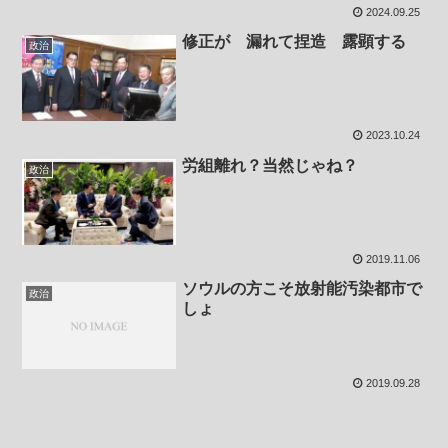
2024.09.25
修正が 漏れて捏造 露顕する
政治
2023.10.24
労組離れ？当然じゃね？
政治
2019.11.06
ソウルの方こそ放射能汚染都市で
政治
しょ
2019.09.28