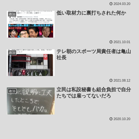
2024.03.20
低い取材力に裏打ちされた何か
政治
2021.10.01
テレ朝のスポーツ局責任者は亀山
政治
社長
2021.08.12
立民は私設秘書も組合負担で自分
政治
たちでは雇ってないだろ
2020.10.20