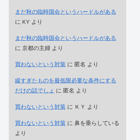
まだ秋の臨時国会というハードルがある
に
KY
より
まだ秋の臨時国会というハードルがある
に
京都の主婦
より
買わないという対策
に
匿名
より
緩すぎたものを最低限必要な条件にする
だけの話でしょ
に
匿名
より
買わないという対策
に
ＫＹ
より
買わないという対策
に
鼻を垂らしている
より