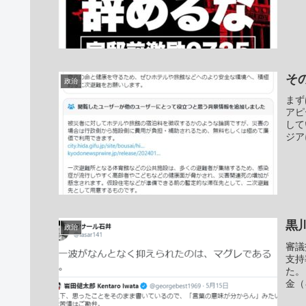
そ
政治
まず
アピ
して
ジア
黒
政治
審議
支持
た。
金（