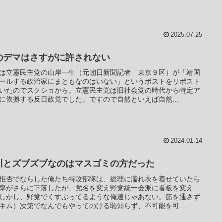
2025.07.25
のデマはさすがに許されない
は立憲民主党の山岸一生（元朝日新聞記者 東京９区）が「靖国
ールする政治家にまともなのはいない」というポストをリポスト
いたのでスクショから。立憲民主党は旧社会党の時代から特定ア
に依拠する反日政党でした。ですので自然といえば自然...
2024.01.14
川とズブズブなのはマスゴミの方だった
拒否でならした俺たち特攻部隊は、総理に濡れ衣を着せていたら
率がさらに下落したが、党名を変え野党統一会派に看板を変え
しかし、野党でくすぶってるような俺達じゃあない。筋を通さず
キム）次第でなんでもやってのける恥知らず、不可能を可...