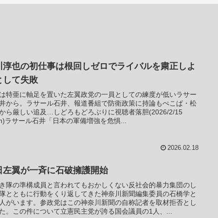
川淳也の初仕事は根回しゼロでライバルを粛正しよ
として失敗
は特亜に軸足を置いた左翼政党の一員としての練度が低いラサー
井から。ラサール石井、報道番組で防衛政策に持論もぺこぱ・松
から厳しい追及…しどろもどろぶりに視聴者落胆(2026/2/15
ash)ラサール石井「日本の軍備増強を危惧...
2026.02.18
日左翼が一斉に石破擁護開始
き隊の準構成員と言われてもおかしくない反社会的暴力集団のし
隊とともに行動をくり返してきた神奈川新聞編集委員の石橋学と
人がいます。参政党はこの神奈川新聞の自称記者を取材拒否とし
た。この件について立憲民主党が誇る国会議員の1人、...