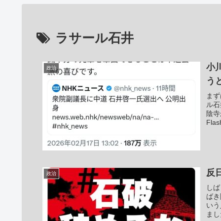
ラサール石井
小
政治
う
まず
ル石
陰寺
Fl
反
政治
しば
ばき
いう
まし