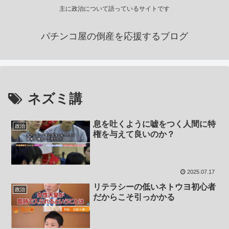
主に政治について語っているサイトです
パチンコ屋の倒産を応援するブログ
ネズミ講
息を吐くように嘘をつく人間に特
政治
権を与えて良いのか？
2025.07.17
リテラシーの低いネトウヨ初心者
政治
だからこそ引っかかる