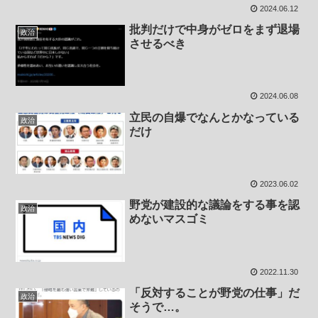
2024.06.12
批判だけで中身がゼロをまず退場
政治
させるべき
2024.06.08
立民の自爆でなんとかなっている
政治
だけ
2023.06.02
野党が建設的な議論をする事を認
政治
めないマスゴミ
2022.11.30
「反対することが野党の仕事」だ
政治
そうで…。