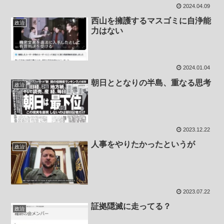
2024.04.09
西山を擁護するマスゴミに自浄能
政治
力はない
2024.01.04
朝日ととなりの半島、重なる思考
政治
2023.12.22
人事をやりたかったというが
政治
2023.07.22
証拠隠滅に走ってる？
政治