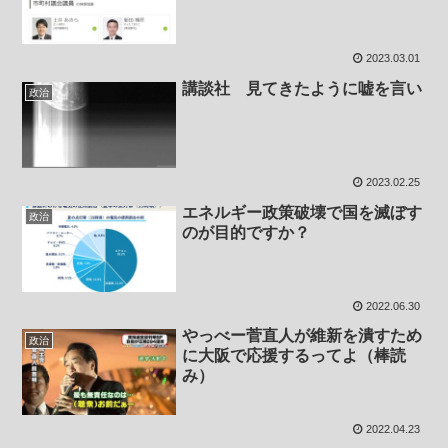
2023.03.01
講談社 見てきたように嘘を言い
政治
2023.02.25
エネルギー政策破壊で国を滅ぼす
政治
のが目的ですか？
2022.06.30
やっべー菅直人が維新を潰すため
政治
に大阪で応援するってよ（棒読
み）
2022.04.23