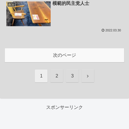
模範的民主党人士
政治
2022.03.30
次のページ
次
1
2
3
へ
スポンサーリンク