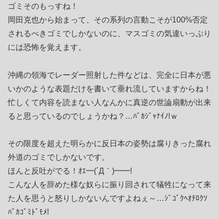
ゴミそのもっすね！
岡田克也から始まって、その系列の言動こそが100%否定
されるべきゴミでしかないのに、マスゴミの気違いっぷり
には恐怖を覚えます。
沖縄の領海でレーダー照射した件などは、完全に日本が悪
いかのような表題だけを書いて垂れ流していますからね！
忙しくて内容を読まない人なんかに真逆の世論扇動が出来
ると思っているのでしょうかね？…ﾊﾞｶｼﾞｬﾅｲﾉ!ｗ
その限度を超えた明らかに反日本の姿勢は腐りきった腐れ
外道のゴミでしかないです。
ほんと反吐がでる！ｵｴ━(´Д｀)━━!
こんな人を辞めた様な奴らに振り回されて犠牲になって来
た人を思うと怒りしかないんですよねぇ～…ｼﾞｺﾞｸﾍｵﾁﾛｸｿ
ﾊﾞｶｺﾞﾐﾄﾞﾓﾒ!