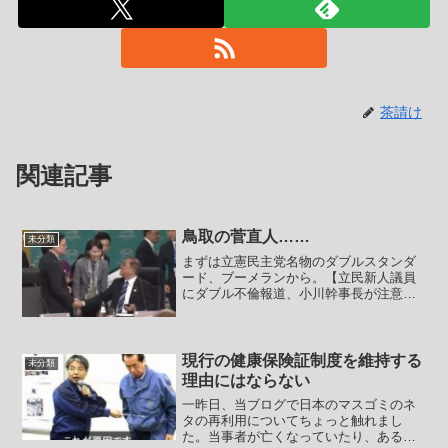
茶請け
関連記事
鳥取の菅直人……
未分類
まずは立憲民主党名物のダブルスタンダ
ード、ブーメランから。【立民新人議員
にダブル不倫報道、小川幹事長が注意
「自民のウミ出し切る」と訴え初当選】
当選前のダブル不倫について週刊誌で報
じられた立憲民主党の矢崎堅太郎衆院議
員（57）＝千葉5区＝に...
現行の健康保険証制度を維持する
未分類
理由にはならない
一昨日、当ブログで日本のマスゴミのネ
タの再利用についてちょっと触れまし
た。当事者が亡くなっていたり、あるい