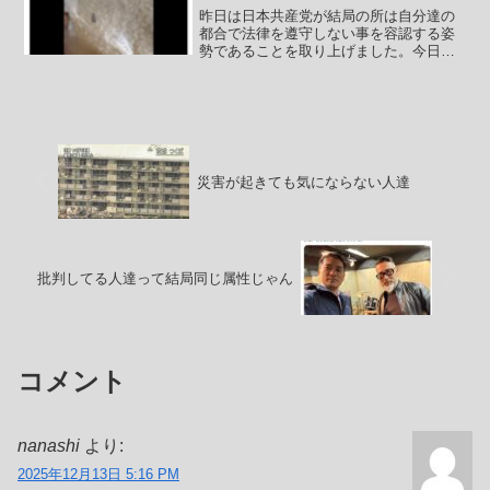
昨日は日本共産党が結局の所は自分達の
都合で法律を遵守しない事を容認する姿
勢であることを取り上げました。今日は
日本共産党と共闘を展開してきた立憲民
主党の方に触れたいと思います。通常国
会でも内閣不信任案をあえて出さないを
選択し、先の臨時会におい...
災害が起きても気にならない人達
批判してる人達って結局同じ属性じゃん
コメント
nanashi
より:
2025年12月13日 5:16 PM