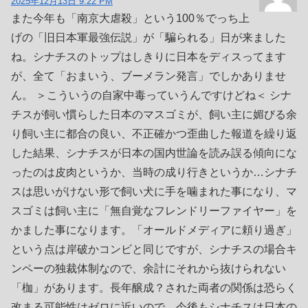
2025年12月13日 9:22 PM
また今年も「南京大虐殺」という100％でっち上
げの「旧日本軍最強伝説」が「騙られる」日が来ました
ね。シナチスのトップはしきりに日本をディスってます
が、全て「おまいう、ブーメラン発言」でしかありませ
ん。 ＞こういうの自家中毒っていうんですけどね＜ シナ
チスが飼い慣らした日本のマスゴミが、飼い主に媚びる余
り飼い主に都合の良い、不正確かつ歪曲した報道を繰り返
した結果、シナチスが日本の国内世論を読み誤る傾向にな
ったのは皮肉というか、当時の成り行きというか…シナチ
スは思いがけない形で飼い犬に手を噛まれた事になり、マ
スゴミは飼い主に「無自覚なフレンドリーファイヤー」を
かました事になります。「オールドメディアに頼り過ぎ」
という点は岸破かコンビと同じですが、シナチスの場合キ
ンペーの独裁体制なので、余計にそれから抜けられない
「枷」があります。長年醸成？された両者の関係は恐らく
改まる可能性はゼロに近いので、今後もシナチスは日本の