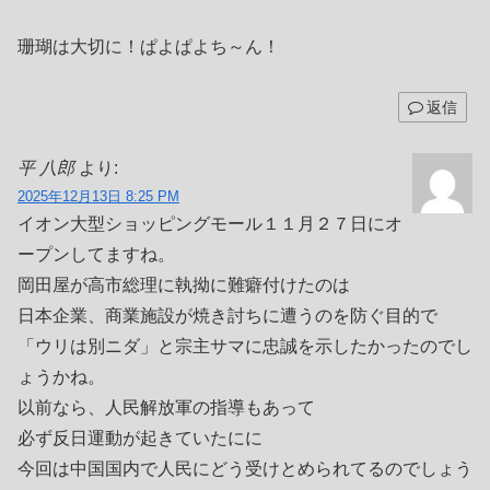
珊瑚は大切に！ぱよぱよち～ん！
返信
平 八郎
より:
2025年12月13日 8:25 PM
イオン大型ショッピングモール１１月２７日にオ
ープンしてますね。
岡田屋が高市総理に執拗に難癖付けたのは
日本企業、商業施設が焼き討ちに遭うのを防ぐ目的で
「ウリは別ニダ」と宗主サマに忠誠を示したかったのでし
ょうかね。
以前なら、人民解放軍の指導もあって
必ず反日運動が起きていたにに
今回は中国国内で人民にどう受けとめられてるのでしょう