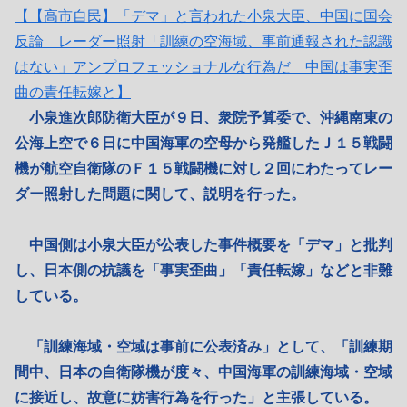
【【高市自民】「デマ」と言われた小泉大臣、中国に国会
反論 レーダー照射「訓練の空海域、事前通報された認識
はない」アンプロフェッショナルな行為だ 中国は事実歪
曲の責任転嫁と】
小泉進次郎防衛大臣が９日、衆院予算委で、沖縄南東の
公海上空で６日に中国海軍の空母から発艦したＪ１５戦闘
機が航空自衛隊のＦ１５戦闘機に対し２回にわたってレー
ダー照射した問題に関して、説明を行った。
中国側は小泉大臣が公表した事件概要を「デマ」と批判
し、日本側の抗議を「事実歪曲」「責任転嫁」などと非難
している。
「訓練海域・空域は事前に公表済み」として、「訓練期
間中、日本の自衛隊機が度々、中国海軍の訓練海域・空域
に接近し、故意に妨害行為を行った」と主張している。