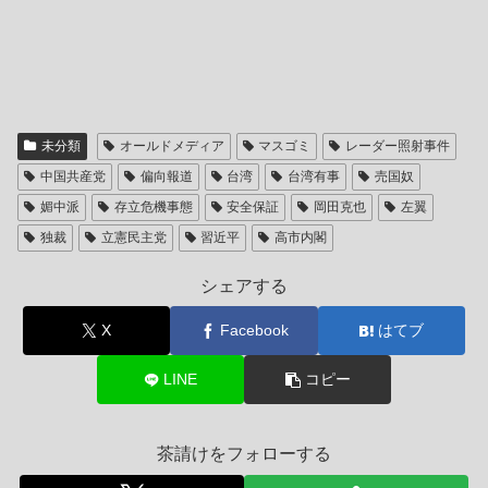
未分類
オールドメディア
マスゴミ
レーダー照射事件
中国共産党
偏向報道
台湾
台湾有事
売国奴
媚中派
存立危機事態
安全保証
岡田克也
左翼
独裁
立憲民主党
習近平
高市内閣
シェアする
X
Facebook
はてブ
LINE
コピー
茶請けをフォローする