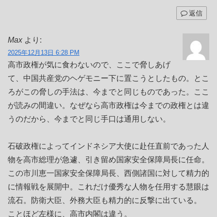
返信
Max
より:
2025年12月13日 6:28 PM
高市政権が気に食わないので、ここで脅しあげ
て、中国共産党のヘゲモニー下に置こうとしたもの。とこ
ろがこの脅しの手法は、今までと同じものであった。ここ
が読みの間違い。なぜなら高市政権は今までの政権とは違
うのだから、今までと同じ手口は通用しない。
石破政権によってインドネシア大使に赴任直前であった人
物を高市総理が急遽、引き留め国家安全保障局長に任命。
この市川恵一国家安全保障局長、西側諸国に対して精力的
に情報戦を展開中。これだけ優秀な人物を任用する慧眼は
流石。防衛大臣、外務大臣も精力的に反撃に出ている。
ことほど左様に、高市内閣は違う。