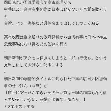
岡田克也が予算委員会で高市総理から
中共による台湾有事の際に日本は動かないと言質を取ろう
と
台湾、バシー海峡など具体名まで出してしつこく粘る
↓
高市総理は従来通りの政府見解から台湾有事は日本の存立
危機事態になり得るとの答弁を行う
↓
朝日新聞がアクセス稼ぎをしようと「武力行使も」という
見出しにして大げさに記事にする
↓
朝日新聞の扇情的タイトルに釣られた中国の駐日大阪総領
事のせつけん（薛剣）が
【勝手に突っ込んできたその汚い首は一瞬の躊躇もなく斬
ってやるしかない。覚悟が出来ているのか。】
とXでポストする