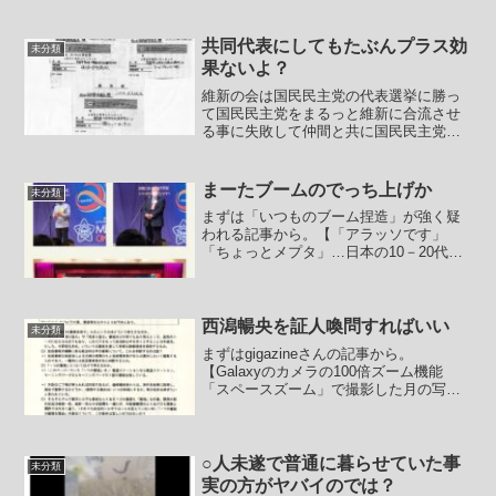
は失脚していたりする場合は特に相手か
ら反論されないのをいいことに過去を書
き換えようとして過去の話に味付けして
共同代表にしてもたぶんプラス効
未分類
再利用するというのも日本の...
果ないよ？
維新の会は国民民主党の代表選挙に勝っ
て国民民主党をまるっと維新に合流させ
る事に失敗して仲間と共に国民民主党に
後ろ足で砂を掛けて出て行った前原誠司
を共同代表にしたようです。共同代表に
なった前原誠司はさっそくその器を見せ
まーたブームのでっち上げか
未分類
つけているようです。【「...
まずは「いつものブーム捏造」が強く疑
われる記事から。【「アラッソです」
「ちょっとメプタ」…日本の10－20代の
半数が韓日ミックス語を使用】 7月26日
午後、東京・原宿駅から徒歩5分の竹下通
り。あるラーメン店の前に立てられてい
た看板に、夏限定...
西潟暢央を証人喚問すればいい
未分類
まずはgigazineさんの記事から。
【Galaxyのカメラの100倍ズーム機能
「スペースズーム」で撮影した月の写真
は「AIによる偽造」という指摘】2020年
に登場したSamsungの「Galaxy S20
Ultra 5G」をはじめとする...
○人未遂で普通に暮らせていた事
未分類
実の方がヤバイのでは？