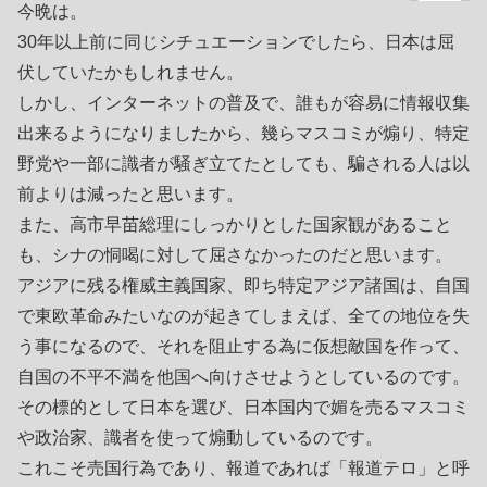
今晩は。
30年以上前に同じシチュエーションでしたら、日本は屈
伏していたかもしれません。
しかし、インターネットの普及で、誰もが容易に情報収集
出来るようになりましたから、幾らマスコミが煽り、特定
野党や一部に識者が騒ぎ立てたとしても、騙される人は以
前よりは減ったと思います。
また、高市早苗総理にしっかりとした国家観があること
も、シナの恫喝に対して屈さなかったのだと思います。
アジアに残る権威主義国家、即ち特定アジア諸国は、自国
で東欧革命みたいなのが起きてしまえば、全ての地位を失
う事になるので、それを阻止する為に仮想敵国を作って、
自国の不平不満を他国へ向けさせようとしているのです。
その標的として日本を選び、日本国内で媚を売るマスコミ
や政治家、識者を使って煽動しているのです。
これこそ売国行為であり、報道であれば「報道テロ」と呼