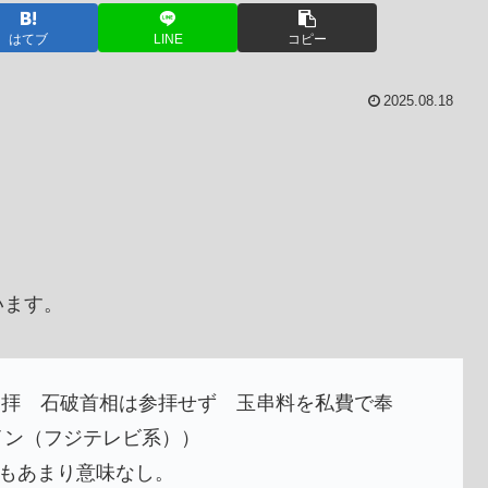
はてブ
LINE
コピー
2025.08.18
います。
参拝 石破首相は参拝せず 玉串料を私費で奉
イン（フジテレビ系））
てもあまり意味なし。