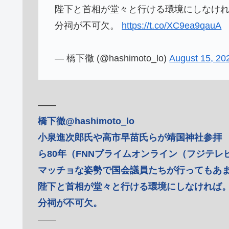
陛下と首相が堂々と行ける環境にしなけ
分祠が不可欠。
https://t.co/XC9ea9qauA
— 橋下徹 (@hashimoto_lo)
August 15, 20
――
橋下徹@hashimoto_lo
小泉進次郎氏や高市早苗氏らが靖国神社参拝
ら80年（FNNプライムオンライン（フジテレ
マッチョな姿勢で国会議員たちが行ってもあ
陛下と首相が堂々と行ける環境にしなければ
分祠が不可欠。
――