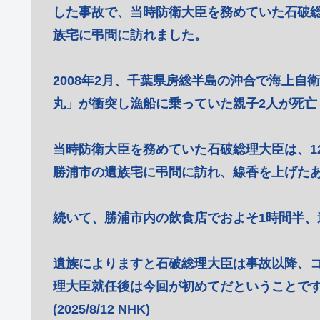
した事故で、当時防衛大臣を務めていた石破総
族宅に弔問に訪れました。
2008年2月、千葉県房総半島の沖合で海上
丸」が衝突し漁船に乗っていた親子2人が死亡
当時防衛大臣を務めていた石破総理大臣は、1
勝浦市の遺族宅に弔問に訪れ、線香を上げた
続いて、勝浦市内の飲食店でおよそ1時間半、
遺族によりますと石破総理大臣は事故以降、
理大臣就任後は今回が初めてだということで
(2025/8/12 NHK)