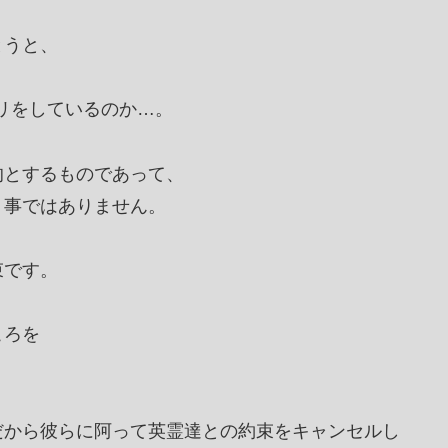
とうと、
。
フリをしているのか…。
的とするものであって、
う事ではありません。
束です。
ころを
だから彼らに阿って英霊達との約束をキャンセルし