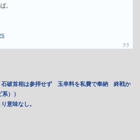
れば。
25
 石破首相は参拝せず 玉串料を私費で奉納 終戦か
ビ系））
まり意味なし。
。