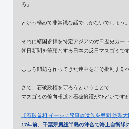
ろ」
という極めて非常識な話でしかないでしょう
それに靖国参拝を特定アジアの対日歴史カー
朝日新聞を筆頭とする日本の反日マスゴミで
むしろ問題を作ってきた連中をこそ批判する
さて、石破政権を守ろうということで
マスゴミの偏向報道と石破擁護がひどいです
【石破首相 イージス艦事故遺族を弔問 総理
17年前、千葉県房総半島の沖合で海上自衛隊