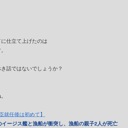
。
ドに仕立て上げたのは
す。
べき話ではないでしょうか？
ね。
大臣就任後は初めて】
のイージス艦と漁船が衝突し、漁船の親子2人が死亡