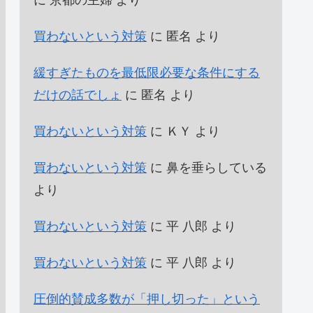
に
京都の主婦
より
買わないという対策
に
匿名
より
緩すぎたものを最低限必要な条件にする
だけの話でしょ
に
匿名
より
買わないという対策
に
ＫＹ
より
買わないという対策
に
鼻を垂らしている
より
買わないという対策
に
平 八郎
より
買わないという対策
に
平 八郎
より
圧倒的賛成多数が「押し切った」という