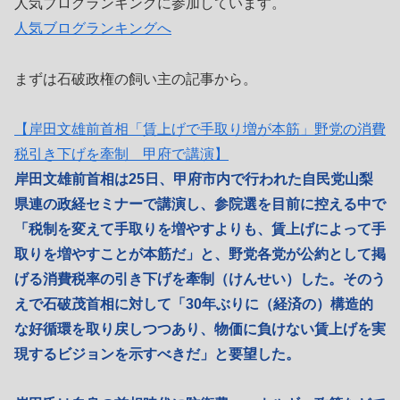
人気ブログランキングに参加しています。
人気ブログランキングへ
まずは石破政権の飼い主の記事から。
【岸田文雄前首相「賃上げで手取り増が本筋」野党の消費
税引き下げを牽制 甲府で講演】
岸田文雄前首相は25日、甲府市内で行われた自民党山梨
県連の政経セミナーで講演し、参院選を目前に控える中で
「税制を変えて手取りを増やすよりも、賃上げによって手
取りを増やすことが本筋だ」と、野党各党が公約として掲
げる消費税率の引き下げを牽制（けんせい）した。そのう
えで石破茂首相に対して「30年ぶりに（経済の）構造的
な好循環を取り戻しつつあり、物価に負けない賃上げを実
現するビジョンを示すべきだ」と要望した。