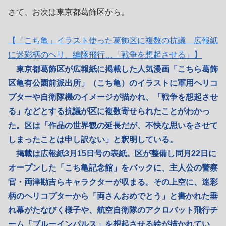
さて、お次は東京都葛飾区から。
【「こち亀」イラスト使った葛飾区に複数の抗議 広報紙
に迷彩柄のヘリ、編隊飛行…「戦争を想起させる」】
東京都葛飾区が広報紙に掲載した人気漫画「こちら葛飾
区亀有公園前派出所」（こち亀）のイラストに軍用ヘリコ
プターや自衛隊機のイメージが描かれ、「戦争を想起させ
る」などとする抗議が区に複数寄せられたことがわかっ
た。区は「作品の世界観の延長だが、不快な思いをさせて
しまったことは申し訳ない」と釈明している。
掲載は広報紙3月15日号の表紙。区が整備し同月22日に
オープンした「こち亀記念館」をバックに、主人公の警察
官・両津勘吉らキャラクターが収まる。その上空に、迷彩
柄のヘリコプターから「両さんおめでとう」と書かれた垂
れ幕がたなびく様子や、航空自衛隊のアクロバット飛行チ
ーム「ブルーインパルス」を想起させる絵が描かれてい