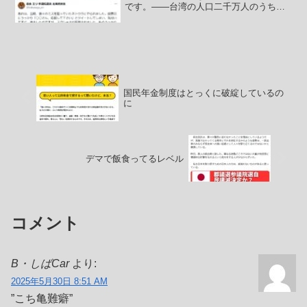
です。――台湾の人口二千万人のうち四
百万人が薬物中毒。小学校の給食にまで
麻薬を混ぜるのが、中国共産党の戦略で
それに加担してるのが台湾暴力団青幇だ
と報じてます。シャープを...
国民年金制度はとっくに破綻しているの
に
デマで飯食ってるレベル
コメント
B・しばCar
より:
2025年5月30日 8:51 AM
”こち亀難癖”