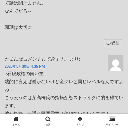
て話は聞きません。
なんでだろ～
珊瑚は大切に
返信
たまにはコメントしてみます。
より:
2025年5月30日 4:35 PM
>石破政権の飼い主
端的に言えば働かないけど金クレと同じレベルなんですよ
ね…
こう云うのは某高橋氏の指摘が怒ストライクに的を得てい
ます。
彼が指摘した通り民間需要は伸びていないんです！
ホーム
検索
トップ
サイドバー