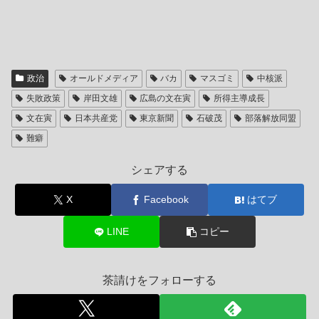
政治
オールドメディア
バカ
マスゴミ
中核派
失敗政策
岸田文雄
広島の文在寅
所得主導成長
文在寅
日本共産党
東京新聞
石破茂
部落解放同盟
難癖
シェアする
X
Facebook
はてブ
LINE
コピー
茶請けをフォローする