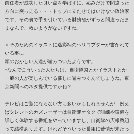
前任者が成功した良い点を学ばずに、妬みだけで間違った
方向に突っ走る・・・トップに立たせてはいけない政治家
です。その裏で手を引いている財務省がずっと間違ったま
まなんで、救いようがないですね。
＞そのためのイラストに迷彩柄のヘリコプターが書かれて
いる事に
頭のおかしい人達が噛みついたようです。
↑なんでこういった人たちは、自衛隊祭とかイラストとか
一般の人が楽しんでいる催しに嚙みつくんでしょうね。東
京新聞へのネタ提供ですかね？
テレビはご覧にならない方も多いかもしれませんが、例え
ばタレントのカズレーザーは自衛隊オタクで訓練や設備を
詳しく体験する番組をやっていますし、自衛隊の広報番組
って結構あります。けれどそういった番組に苦情が来たっ