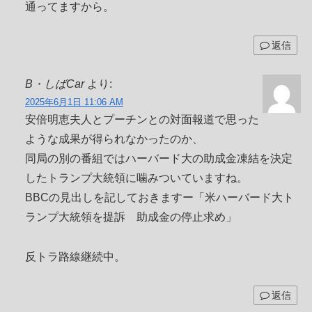
通ってますから。
返信
B・しばCar
より:
2025年6月1日 11:06 AM
安倍明恵夫人とプーチンとの対面報道で思った
ような成果が得られなかったのか、
同局の別の番組ではハーバード大の助成金凍結を決定
したトランプ大統領に噛みついていますね。
BBCの見出しを記しておきますー「米ハーバード大ト
ランプ大統領を提訴 助成金の停止求め」
反トラ路線継続中。
返信