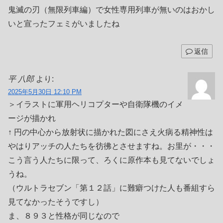
鬼滅の刃（無限列車編）で女性専用列車が無いのはおかし
いと宣ったフェミがいましたね
返信
平 八郎
より:
2025年5月30日 12:10 PM
＞イラストに軍用ヘリコプターや自衛隊機のイメ
ージが描かれ
↑ 円の中心から放射状に描かれた図にさえ火病る精神性は
やはりアッチの人たちを彷彿とさせますね。お里が・・・
こう言う人たちに限って、ろくに原作本も見てないでしょ
うね。
（ウルトラセブン「第１２話」に難癖つけた人も番組すら
見てなかったそうですし）
ま、８９３と性格が同じなので