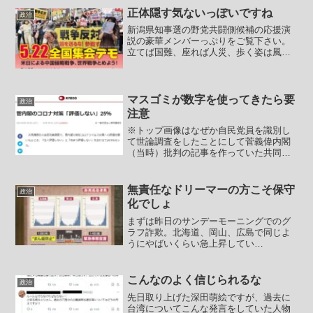
ないと、大臣だって...
正体隠す気ないっぽいですね
政治
新潟県知事選の野党共闘側候補の応援演
説の豪華メンバーっぷりをご覧下さい。
立てば国難、座れば人災、歩く姿は風評
被害一貫して反ワク陰謀論ミス・パワハ
ラ東日本大震災の被害の中ジャカルタで
エステに買い物をエンジョイハッピーメ
ール……胸焼けだけで済め...
マスゴミが数字を使ってきたら要
政治
注意
※トップ画像はなぜか自民党員を識別し
て世論調査をしたことにして菅義偉内閣
（当時）批判の記事を作っていた共同通
信中国軍機による火器管制レーダー照射
事件が起きました。【外務次官、中国大
使呼び出し「強く抗議」 レーダー照射
無責任なドリーマーの方こそ保守
政治
で】【AFP＝時事】中国...
化でしょ
まずは昨日のサンデーモーニングでのグ
ラフ詐欺。北海道、岡山、広島で同じよ
うにやばいくらい急上昇してい
る・・・。という印象操作のためにどの
グラフも縦軸のスケールが全く違うメチ
ャクチャなグラフ。パヨっている人達は
こんなのよく信じられるな
政治
こういうのを見て「ジミンガー」を...
先日取り上げた深田萌絵ですが、過去に
台湾についてこんな発言をしていた人物