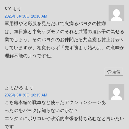
KY
より:
2025年5月30日 10:10 AM
軍用機や迷彩服を見ただけで火病るパヨクの性癖
は、旭日旗と半島ケダモノのそれと共通の遺伝子の為せる
業でしょう。そのパヨクのお仲間たる共産党も賃上げ云々
していますが、相変わらず「先ず隗より始めよ」の意味が
理解不能のようですね。
返信
ともひろ
より:
2025年5月30日 10:15 AM
こち亀本編で戦車など使ったアクションシーンあ
ったのをパヨクは知らないのかな？
エンタメにポリコレや政治的主張を持ち込むなと言いたい
です