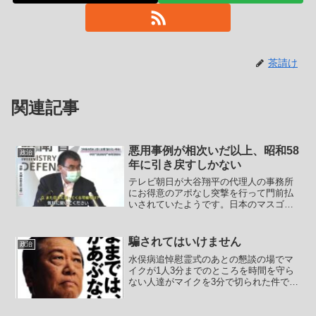
茶請け
関連記事
悪用事例が相次いだ以上、昭和58
政治
年に引き戻すしかない
テレビ朝日が大谷翔平の代理人の事務所
にお得意のアポなし突撃を行って門前払
いされていたようです。日本のマスゴミ
の取材能力の低さは群を抜いてますね。
記者クラブによる情報独占と捏造やりた
い放題こそが日本のマスゴミを過剰に守
騙されてはいけません
政治
り続けてきたのだろうと思...
水俣病追悼慰霊式のあとの懇談の場でマ
イクが1人3分までのところを時間を守ら
ない人達がマイクを3分で切られた件でマ
スゴミは政府批判一色のようですが、こ
れが民主党政権だったら「いろいろ言い
たいのはわかるけど3分の制限時間を守ら