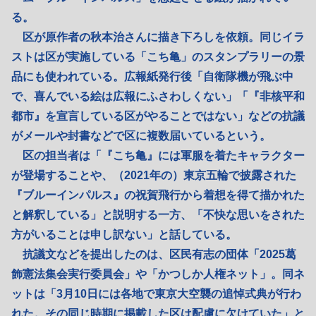
る。
区が原作者の秋本治さんに描き下ろしを依頼。同じイラ
ストは区が実施している「こち亀」のスタンプラリーの景
品にも使われている。広報紙発行後「自衛隊機が飛ぶ中
で、喜んでいる絵は広報にふさわしくない」「『非核平和
都市』を宣言している区がやることではない」などの抗議
がメールや封書などで区に複数届いているという。
区の担当者は「『こち亀』には軍服を着たキャラクター
が登場することや、（2021年の）東京五輪で披露された
『ブルーインパルス』の祝賀飛行から着想を得て描かれた
と解釈している」と説明する一方、「不快な思いをされた
方がいることは申し訳ない」と話している。
抗議文などを提出したのは、区民有志の団体「2025葛
飾憲法集会実行委員会」や「かつしか人権ネット」。同ネ
ットは「3月10日には各地で東京大空襲の追悼式典が行わ
れた。その同じ時期に掲載した区は配慮に欠けていた」と