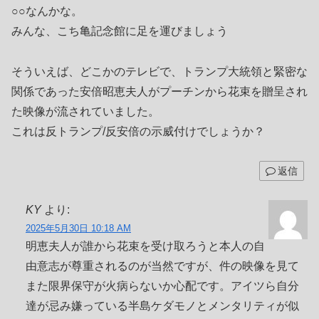
○○なんかな。
みんな、こち亀記念館に足を運びましょう
そういえば、どこかのテレビで、トランプ大統領と緊密な
関係であった安倍昭恵夫人がプーチンから花束を贈呈され
た映像が流されていました。
これは反トランプ/反安倍の示威付けでしょうか？
返信
KY
より:
2025年5月30日 10:18 AM
明恵夫人が誰から花束を受け取ろうと本人の自
由意志が尊重されるのが当然ですが、件の映像を見て
また限界保守が火病らないか心配です。アイツら自分
達が忌み嫌っている半島ケダモノとメンタリティが似