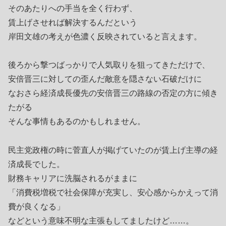
そのあたりへの手当を全く行わず、
賃上げさせれば解決するんだという
岸田文雄の考えが色濃く反映されていると言えます。
後ろから撃つばっかりで人気取りを狙ってきただけで、
安倍晋三に対しての歪んだ敵意を隠さない石破だけに
なおさら経済成長優先の安倍晋三の路線の否定の方に傾き
たがる
そんな事情もあるのかもしれません。
民主党政権の時に菅直人が掲げていたのが賃上げ主導の経
済成長でした。
財務キャリアに洗脳されるがままに
「消費税増税で社会保障が充実し、安心感からかえって消
費が良くなる」
などという意味不明な主張もしてましたけど……。