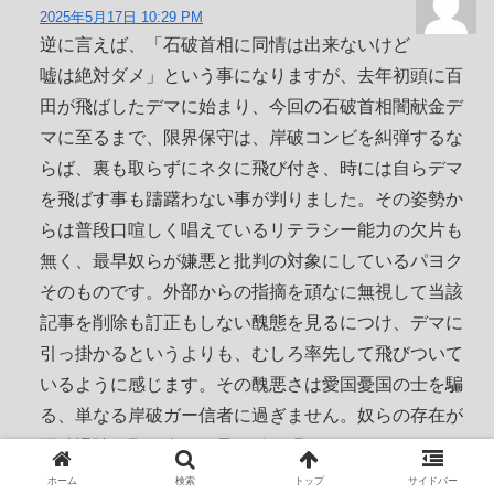
2025年5月17日 10:29 PM
逆に言えば、「石破首相に同情は出来ないけど
嘘は絶対ダメ」という事になりますが、去年初頭に百
田が飛ばしたデマに始まり、今回の石破首相闇献金デ
マに至るまで、限界保守は、岸破コンビを糾弾するな
らば、裏も取らずにネタに飛び付き、時には自らデマ
を飛ばす事も躊躇わない事が判りました。その姿勢か
らは普段口喧しく唱えているリテラシー能力の欠片も
無く、最早奴らが嫌悪と批判の対象にしているパヨク
そのものです。外部からの指摘を頑なに無視して当該
記事を削除も訂正もしない醜態を見るにつけ、デマに
引っ掛かるというよりも、むしろ率先して飛びついて
いるように感じます。その醜悪さは愛国憂国の士を騙
る、単なる岸破ガー信者に過ぎません。奴らの存在が
石破退陣を願う人々の足を引っ張っているのですが、
当然奴らにその自覚は無いようです。自覚があるなら
ホーム
検索
トップ
サイドバー