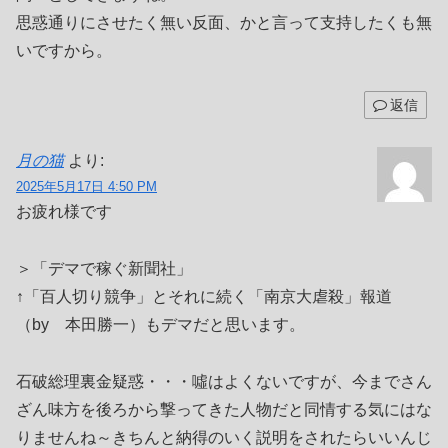
思惑通りにさせたく無い反面、かと言って支持したくも無
いですから。
返信
月の猫
より:
2025年5月17日 4:50 PM
お疲れ様です
＞「デマで稼ぐ新聞社」
↑「百人切り競争」とそれに続く「南京大虐殺」報道
（by 本田勝一）もデマだと思います。
石破総理裏金疑惑・・・噓はよくないですが、今までさん
ざん味方を後ろから撃ってきた人物だと同情する気にはな
りませんね～きちんと納得のいく説明をされたらいいんじ