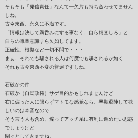
そもそも「発信責任」なんて一欠片も持ち合わせてません
しね。
古今東西、永久に不潔です。
「情報は決して鵜呑みにする事なく、自ら精査しろ」と
自らの職業意識すら欠如してます。
正確性、根拠など一切不問で・・・
まぁ、それでも騙される人は何度でも騙されるが如く
それも古今東西不変の普遍ですしね。
石破かの件
石破か（自民政権）サゲ目的かもしれませんけど
右に偏った人に限らずマトモな感覚なら、早期退陣して欲
しいのは本音なので
そう言う人も含め、煽ってアッチ系に有利に進めたい思惑
でしょうけど
悶々としてきますね。