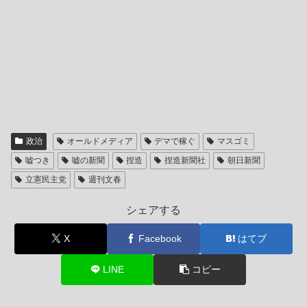
政治
オールドメディア
デマで稼ぐ
マスゴミ
嘘つき
嘘の新聞
捏造
捏造新聞社
朝日新聞
立憲民主党
週刊文春
シェアする
X
Facebook
はてブ
LINE
コピー