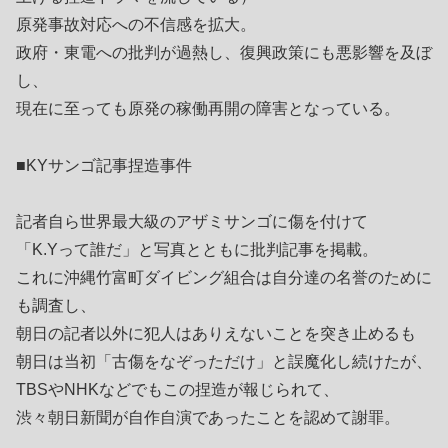
原発事故対応への不信感を拡大。
政府・東電への批判が過熱し、復興政策にも悪影響を及ぼ
し、
現在に至っても原発の稼働再開の障害となっている。
■KYサンゴ記事捏造事件
記者自ら世界最大級のアザミサンゴに傷を付けて
「K.Yって誰だ」と写真とともに批判記事を掲載。
これに沖縄竹富町ダイビング組合は自分達の名誉のために
も調査し、
朝日の記者以外に犯人はありえないことを突き止めるも
朝日は当初「古傷をなぞっただけ」と誤魔化し続けたが、
TBSやNHKなどでもこの捏造が報じられて、
渋々朝日新聞が自作自演であったことを認めて謝罪。