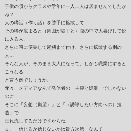
子供の頃からクラスや学年に一人二人は居ませんでしたか
ね？
人の噂話（作り話）を勝手に拡散して
その噂が広まると（周囲が騒ぐと）腹の中で大喜びして悦
に入る人。
さらに噂に便乗して尾鰭まで付け、さらに拡散する別の
人…
そんな人が、そのまま大人になって、しかも職業にすると
こうなる
と言う例でしょうか。
元々、メディアなんて発信者の「主観と憶測」でしかない
のに
そこに「妄想（願望）」と「（誘導したい方向への）捏
造」で
垂れ流してるだけですからね。
ま、「信じるか信じないかは貴方次第」なんて