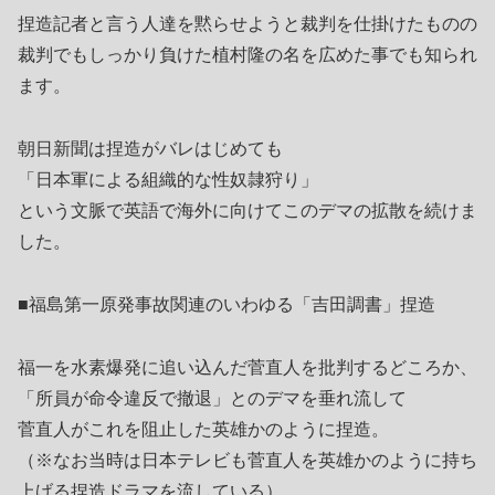
捏造記者と言う人達を黙らせようと裁判を仕掛けたものの
裁判でもしっかり負けた植村隆の名を広めた事でも知られ
ます。
朝日新聞は捏造がバレはじめても
「日本軍による組織的な性奴隷狩り」
という文脈で英語で海外に向けてこのデマの拡散を続けま
した。
■福島第一原発事故関連のいわゆる「吉田調書」捏造
福一を水素爆発に追い込んだ菅直人を批判するどころか、
「所員が命令違反で撤退」とのデマを垂れ流して
菅直人がこれを阻止した英雄かのように捏造。
（※なお当時は日本テレビも菅直人を英雄かのように持ち
上げる捏造ドラマを流している）