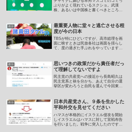
チャイナに媚びる本邦マスゴミのゴミっ
ぷりがよく現れているスクショ。武漢
株、あるいは中国株と書くべきところを
「従来株」そして他国の名前がついてい
るものについては遠慮無く他国の名称を
使う・・・と。NHKの方でも同じ事をや
最重要人物に堂々と逃亡させる程
政治
っていたようですが、その...
度が今の日本
TBSが特にひどいですが、高市総理を画
面に映すときは民放各社は画面を揺らし
て、度の過ぎた手ぶれをやっています。
映像でわざと手ぶれのように画面を揺ら
すのは精神的な不安定さなどを表現し、
視聴者に対して一時的に不安やストレス
思いつきの政策だから責任者だっ
政治
を与える映像効果と言わ...
て理解してないですよ
民主党の共産党への接近から長島昭久は
民主党系と袂を分かち、あえて自分の選
挙区が変わろうと自民を選んで今回東京
１８区で反日政治家の代表格の一人、菅
直人と戦っています。同じく民主党内で
自分が保守政治家であることをアピール
日本共産党さん、９条を生かした
政治
し続けてきた政治家が松原...
平和外交を見せてください
ハマスが本格的にイスラエル侵攻を開始
しイスラエルはハマスに対して宣戦布告
を行いました。戦争に突入したのです。
ところが外務省が相変わらず余計な配慮