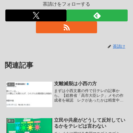
茶請けをフォローする
茶請け
関連記事
支離滅裂は小西の方
政治
まずは小西文書の件で日テレの記事か
ら。【総務省「高市大臣レク」メモの作
成者を確認 レクがあったかは精査中と
説明】放送法の「政治的公平性」に関す
る総務省の行政文書をめぐり、総務省
は、きょうまでに精査・確認できたとす
る内容を発表した。立憲民主党...
立民や共産がどうして反対してい
政治
るかをテレビは言わない