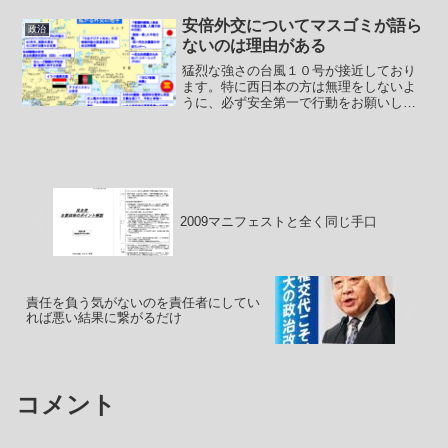
なのか危機感がゼロなのか、１０月８日
に【イスラエル：ガザ地区情勢等につい
安倍外交についてマスゴミが語ら
政治
ての注意喚起】という情報...
ないのは理由がある
猛烈な強さの台風１０号が接近しており
ます。特に西日本の方は無理をしないよ
うに、必ず安全第一で行動をお願いしま
す。まずはNHKの記事から。【新たな安
全保障戦略 来週後半にも安倍首相の談話
発表へ】ミサイル防衛体制のあり方を含
む新たな安全保障戦略...
2009マニフェストと全く同じ手口
責任を負う気がないのを責任者にしてい
れば悪い結果に繋がるだけ
コメント