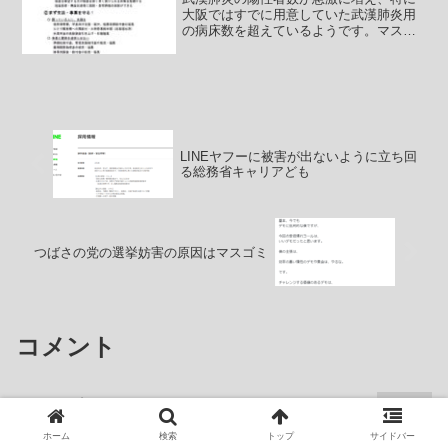
大阪ではすでに用意していた武漢肺炎用
の病床数を超えているようです。マスゴ
ミと日本医師会と東京都医師会などがせ
っせとGOTOトラベルを犯人にしようと
して騒いでいますが、次のマスゴミのス
テップは「世論調査でG...
LINEヤフーに被害が出ないように立ち回
る総務省キャリアども
つばさの党の選挙妨害の原因はマスゴミ
コメント
クマのプータロー
より:
2024年5月18日 7:32 AM
ホーム
検索
トップ
サイドバー