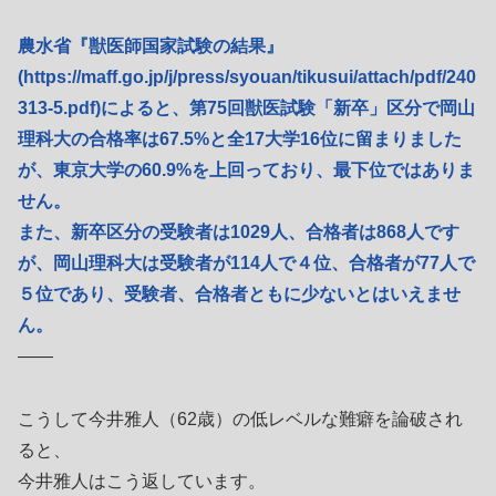
農水省『獣医師国家試験の結果』
(https://maff.go.jp/j/press/syouan/tikusui/attach/pdf/240
313-5.pdf)によると、第75回獣医試験「新卒」区分で岡山
理科大の合格率は67.5%と全17大学16位に留まりました
が、東京大学の60.9%を上回っており、最下位ではありま
せん。
また、新卒区分の受験者は1029人、合格者は868人です
が、岡山理科大は受験者が114人で４位、合格者が77人で
５位であり、受験者、合格者ともに少ないとはいえませ
ん。
――
こうして今井雅人（62歳）の低レベルな難癖を論破され
ると、
今井雅人はこう返しています。