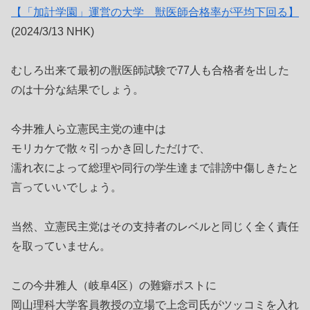
【「加計学園」運営の大学 獣医師合格率が平均下回る】
(2024/3/13 NHK)
むしろ出来て最初の獣医師試験で77人も合格者を出した
のは十分な結果でしょう。
今井雅人ら立憲民主党の連中は
モリカケで散々引っかき回しただけで、
濡れ衣によって総理や同行の学生達まで誹謗中傷しきたと
言っていいでしょう。
当然、立憲民主党はその支持者のレベルと同じく全く責任
を取っていません。
この今井雅人（岐阜4区）の難癖ポストに
岡山理科大学客員教授の立場で上念司氏がツッコミを入れ