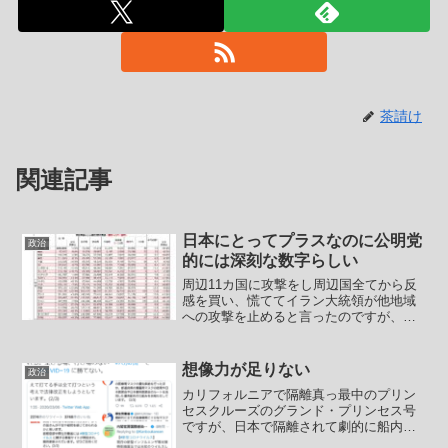
茶請け
関連記事
日本にとってプラスなのに公明党
政治
的には深刻な数字らしい
周辺11カ国に攻撃をし周辺国全てから反
感を買い、慌ててイラン大統領が他地域
への攻撃を止めると言ったのですが、イ
スラム革命防衛隊は止められないようで
さっそくバーレーンへの海水淡水化プラ
ントへドローン攻撃が行われています。
想像力が足りない
政治
イランに於いては宗教指...
カリフォルニアで隔離真っ最中のプリン
セスクルーズのグランド・プリンセス号
ですが、日本で隔離されて劇的に船内の
食事が良くなったダイヤモンドプリンセ