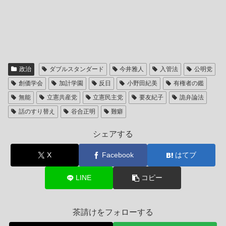
政治
ダブルスタンダード
今井雅人
入管法
公明党
創価学会
加計学園
反日
小野田紀美
有権者の鑑
無能
立憲共産党
立憲民主党
要友紀子
詭弁論法
話のすり替え
谷合正明
難癖
シェアする
X
Facebook
はてブ
LINE
コピー
茶請けをフォローする