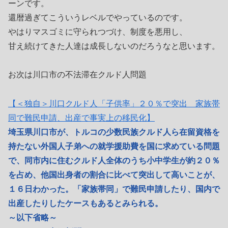
ーンです。
還暦過ぎてこういうレベルでやっているのです。
やはりマスゴミに守られつづけ、制度を悪用し、
甘え続けてきた人達は成長しないのだろうなと思います。
お次は川口市の不法滞在クルド人問題
【＜独自＞川口クルド人「子供率」２０％で突出 家族帯
同で難民申請、出産で事実上の移民化】
埼玉県川口市が、トルコの少数民族クルド人ら在留資格を
持たない外国人子弟への就学援助費を国に求めている問題
で、同市内に住むクルド人全体のうち小中学生が約２０％
を占め、他国出身者の割合に比べて突出して高いことが、
１６日わかった。「家族帯同」で難民申請したり、国内で
出産したりしたケースもあるとみられる。
～以下省略～