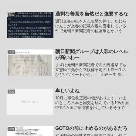
ス号とは違って食事かかなりひどい状況
らしいです。以下、比較用に日本で隔離
されてからのダイプリの食...
過剰な善意を当然だと強要するな
政治
週刊文春の松本人志攻撃の件で、たむら
けんじが文春の記載内容を否定している
件で元朝日新聞記者の佐藤章とかいうの
がXでこんな一方的なポストをしていまし
た。いきなり知り合いでもないジャーナ
リストを自称しているオッサンが引用RT
で質問を一方的に投げ...
朝日新聞グループは人罪のレベル
政治
が高いわー
まずは元朝日新聞記者で次の総選挙でも
立憲民主党から立候補予定の山岸一生の
ひどいツイートから。-----山岸一生 衆議
院 東京9区 立憲民主党 総支部長（立候補
予定者）@isseiyamagishi急募【100日で
国会を変える新人（仮）】とい...
卑しいよね
政治
10月に即位礼正殿の儀があります。いま
のところ日本と国交を結んでいる195カ国
中194カ国に招待状を出しているそうで
す。出してない1国ってどこかなー？（棒
読み）さて、共産党と言えば災害に便乗
して募金集めをして共産党の活動費に回
すという善意を...
GOTOの前に止めるのがあるだろ
政治
武漢肺炎の陽性者数が急激に増え、特に