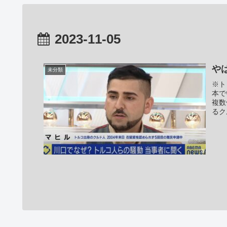
2023-11-05
や
未分類
※ト
本で
複数
るク