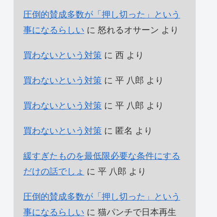
圧倒的賛成多数が「押し切った」という
事になるらしい
に
怒れるオサーン
より
買わないという対策
に
西
より
買わないという対策
に
平 八郎
より
買わないという対策
に
平 八郎
より
買わないという対策
に
匿名
より
緩すぎたものを最低限必要な条件にする
だけの話でしょ
に
平 八郎
より
圧倒的賛成多数が「押し切った」という
事になるらしい
に
猫パンチで日本再生