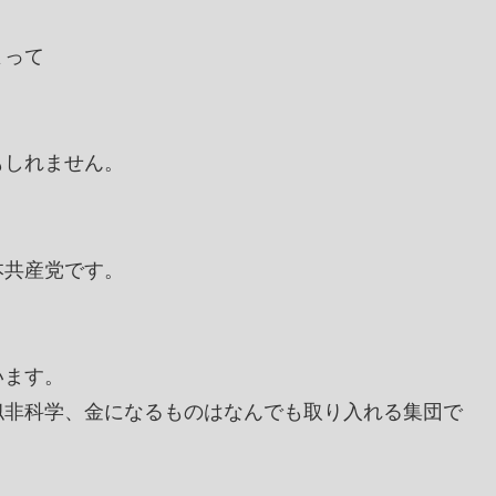
よって
もしれません。
本共産党です。
います。
似非科学、金になるものはなんでも取り入れる集団で