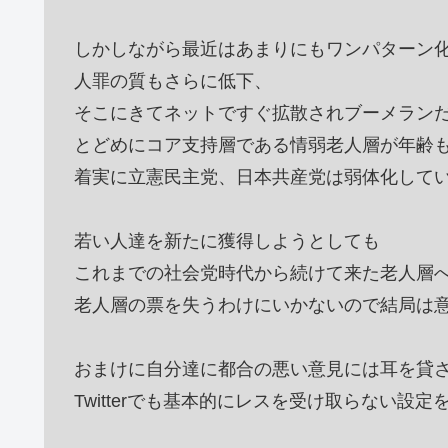
しかしながら最近はあまりにもワンパターン
人罪の質もさらに低下、
そこにきてネットですぐ拡散されブーメラン
とどめにコア支持層である情弱老人層が年齢
着実に立憲民主党、日本共産党は弱体化して
若い人達を新たに獲得しようとしても
これまでの社会党時代から続けて来た老人層
老人層の票を失うわけにいかないので結局は
おまけに自分達に都合の悪い意見には耳を貸
Twitterでも基本的にレスを受け取らない設