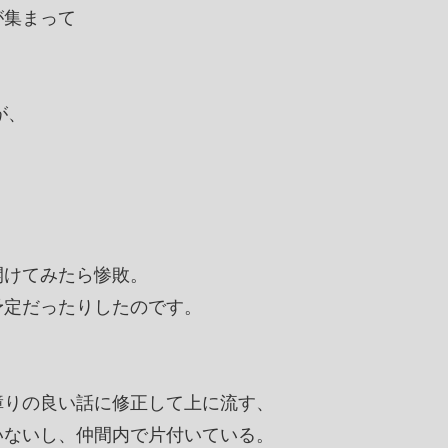
が集まって
が、
。
。
開けてみたら惨敗。
予定だったりしたのです。
障りの良い話に修正して上に流す、
いないし、仲間内で片付いている。