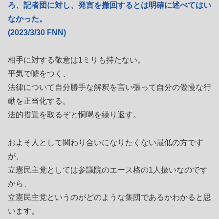
ろ、記者団に対し、発言を撤回するとは明確に述べてはい
なかった。
(2023/3/30 FNN)
相手に対する敬意は1ミリも持たない。
平気で嘘をつく、
法律について自分勝手な解釈を言い張って自分の傲慢な行
動を正当化する。
法的措置を取るぞと恫喝を繰り返す。
およそ人として関わり合いになりたくない最低の方です
が、
立憲民主党としては参議院のエース格の1人扱いなのです
から、
立憲民主党というのがどのような集団であるかわかると思
います。