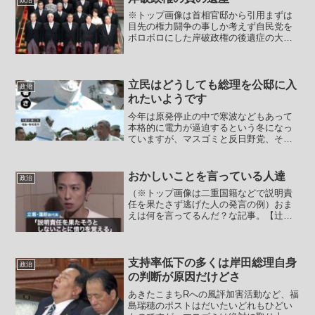
政府も対策が遅れかねま...
※トップ画像は首相官邸から引用まずは
目先の権力闘争の事しか考えず自民党を
ボロボロにした岸破政権の後遺症の大き
さがわかるお話から。【野党の首相候補
一本化「期間限定の内閣を」 立憲民主
党の安住幹事長】立憲民主党の安住淳幹
事長は7日のBS日テレ番...
立民はどうしても総理を公邸に入
政治
れたいようです
今年は原発停止の中で寒波などもあって
本格的に電力が逼迫するという冬になっ
ていますが、マスゴミと反日野党、そし
てそのシンパの主張をちょっと整理する
と彼らの主張の素晴らしさがわかりま
す。・自然エネルギーの買い取り価格を
おかしいことを言っている人達
政治
電気料金に上乗せさせていな...
（※トップ画像は二重国籍などで説明責
任を果たさず逃げた人の発言の例）おま
えは何を言ってるんだ？な記事。【辻元
清美氏「プーチン大統領に戦争をやめろ
と言うてほしい」安倍元総理を特使に“提
案”】立憲民主党の前副代表で今夏の参院
選に同党の比例代表で...
支持率低下の多くは岸田総理自身
政治
の判断が原因だけどさ
あきたこまちRへの風評加害活動など、福
島瑞穂のポストはだいたいどれもひどい