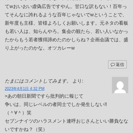
てwおいおい虚偽広告ですやん。甘口な訳もない！百年っ
てそんなに誇れるような百年じゃないでwということで、
新年度も主様、皆様よろしくお願いします。元ネタの看板
も若い人は、知らんやろ。集会の観たら、若い人いなかっ
たからもう若者獲得諦めたのかしらね？企画会議では、盛
り上がったのかな。オツカレーw
返信
たまにはコメントしてみます。
より:
2023年4月1日 4:32 PM
>あの朝日新聞ですら批判的に報じて
争いは、同じレベルの者同士でしか発生しない!!
（＾∀＾）笑
セブンナイツのハラスメント連呼おじさんといい勝負なな
いですかね？（笑）