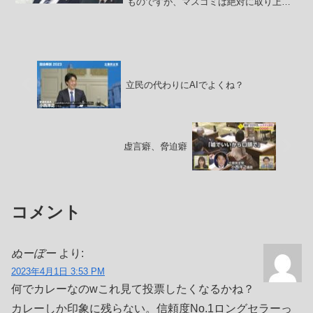
ものですが、マスゴミは絶対に取り上げ
ないのですよね。彼女の今年8月4日のポ
ストも安定の酷さでした。――福島みず
ほ 参議院議員 社民党党首
@mizuhofukushi...
立民の代わりにAIでよくね？
虚言癖、脅迫癖
コメント
ぬーぼー
より:
2023年4月1日 3:53 PM
何でカレーなのwこれ見て投票したくなるかね？
カレーしか印象に残らない。信頼度No.1ロングセラーっ