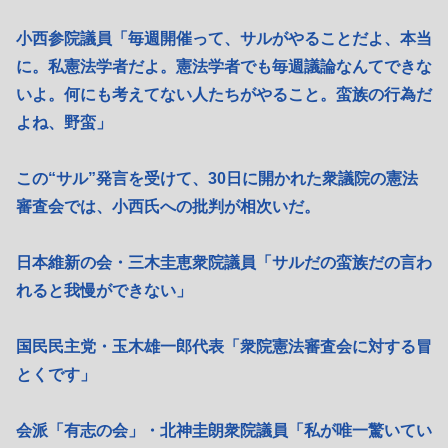
小西参院議員「毎週開催って、サルがやることだよ、本当
に。私憲法学者だよ。憲法学者でも毎週議論なんてできな
いよ。何にも考えてない人たちがやること。蛮族の行為だ
よね、野蛮」
この“サル”発言を受けて、30日に開かれた衆議院の憲法
審査会では、小西氏への批判が相次いだ。
日本維新の会・三木圭恵衆院議員「サルだの蛮族だの言わ
れると我慢ができない」
国民民主党・玉木雄一郎代表「衆院憲法審査会に対する冒
とくです」
会派「有志の会」・北神圭朗衆院議員「私が唯一驚いてい