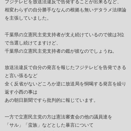
フジテレビを放送法違反で告発することが出来るなど、
相変わらずの自分勝手ななんの根拠も無いデタラメ法律論
を主張していました。
千葉県の立憲民主党支持者が支え続けているので彼は3位
で当選し続けてますけど、
千葉県の立憲民主党支持者の鑑が彼なのでしょうね。
放送法違反で自分の発言を報じたフジテレビを告発できる
と言い張るなど
全く反省がないどころか逆に放送局を恫喝する発言を繰り
返す小西の事は
あの朝日新聞ですら批判的に報じています。
一方で立憲民主党の方は憲法審査会の他の議員達を
「サル」「蛮族」などとした暴言について