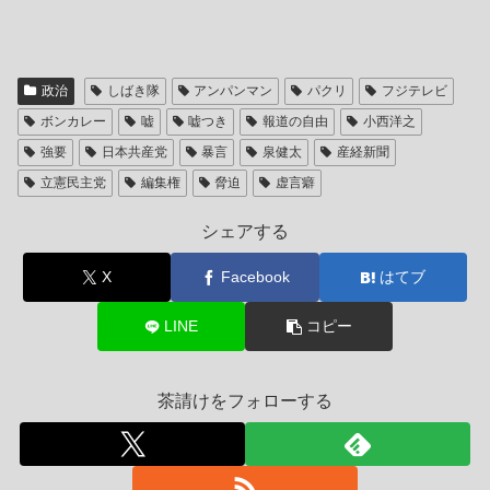
政治
しばき隊
アンパンマン
パクリ
フジテレビ
ボンカレー
嘘
嘘つき
報道の自由
小西洋之
強要
日本共産党
暴言
泉健太
産経新聞
立憲民主党
編集権
脅迫
虚言癖
シェアする
X
Facebook
はてブ
LINE
コピー
茶請けをフォローする