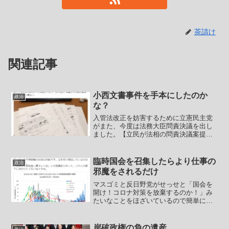
茶請け
関連記事
小西文書事件を手本にしたのか
政治
な？
入管法改正を妨害するために立憲民主党
がまた、今度は法務大臣問責決議を出し
ました。【立民が法相の問責決議案提
出 参院、入管法採決先送り】 立憲民
主党は6日、参院法務委員会での同日の入
管難民法改正案採決を阻止するため、斎
臨時国会を召集したらより仕事の
政治
藤健法相の問責決議案を参...
邪魔をされるだけ
マスゴミと反日野党がせっせと「国会を
開け！コロナ対策を放棄するのか！」み
たいなことをほざいているので簡単に。
Q：臨時国会を召集すればコロナ対策に
なりますか？A：ならないでしょう。かえ
って国会にリソースを割かれて厚労省も
岸破政権の負の遺産
政治