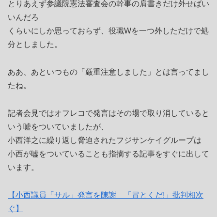
とりあえず参議院憲法審査会の幹事の肩書きだけ外せばい
いんだろ
くらいにしか思っておらず、役職Wを一つ外しただけで処
分としました。
ああ、あといつもの「厳重注意しました」とは言ってまし
たね。
記者会見ではオフレコで発言はその場で取り消していると
いう嘘をついていましたが、
小西洋之に繰り返し脅迫されたフジサンケイグループは
小西が嘘をついていることも指摘する記事をすぐに出して
います。
【小西議員「サル」発言を陳謝 「冒とくだ!」批判相次
ぐ】