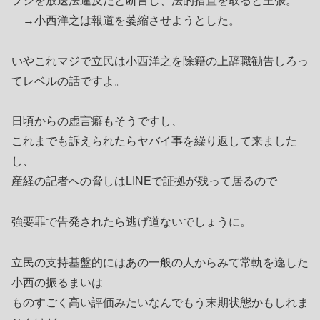
フジを放送法違反だと断言し、法的措置を取ると主張。
→小西洋之は報道を萎縮させようとした。
いやこれマジで立民は小西洋之を除籍の上辞職勧告しろっ
てレベルの話ですよ。
日頃からの虚言癖もそうですし、
これまでも訴えられたらヤバイ事を繰り返して来ました
し、
産経の記者への脅しはLINEで証拠が残って居るので
強要罪で告発されたら逃げ道ないでしょうに。
立民の支持基盤的にはあの一般の人からみて常軌を逸した
小西の振るまいは
ものすごく高い評価みたいなんでもう末期状態かもしれま