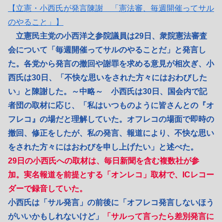
【立憲・小西氏が発言陳謝 「憲法審、毎週開催ってサル
のやること」】
立憲民主党の小西洋之参院議員は29日、衆院憲法審査
会について「毎週開催ってサルのやることだ」と発言し
た。各党から発言の撤回や謝罪を求める意見が相次ぎ、小
西氏は30日、「不快な思いをされた方々にはおわびした
い」と陳謝した。～中略～ 小西氏は30日、国会内で記
者団の取材に応じ、「私はいつものように皆さんとの『オ
フレコ』の場だと理解していた。オフレコの場面で即時の
撤回、修正をしたが、私の発言、報道により、不快な思い
をされた方々にはおわびを申し上げたい」と述べた。
29日の小西氏への取材は、毎日新聞を含む複数社が参
加。実名報道を前提とする「オンレコ」取材で、ICレコー
ダーで録音していた。
小西氏は「サル発言」の前後に「オフレコ発言しないほう
がいいかもしれないけど」
「サルって言ったら差別発言に