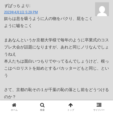
ずばっち
より:
2023年4月1日 5:29 PM
奴らは息を吸うように人の物をパクり、屁をこく
ように嘘をこく
まあなんというか京都大学様で毎年のように卒業式のコス
プレ大会が話題になりますが、あれと同じノリなんでしょ
うねえ
本人たちは面白いつもりでやってるんでしょうけど、根っ
こはペロリストを始めとするバカッターどもと同じ、とい
う
さて、京都の恥その１が千葉の恥の落とし前をどうつける
のか？
これで除名でもできたらちっとは見直してやるんですが、
まああのヘタレには無理やろうなあ
ホーム
検索
トップ
サイドバー