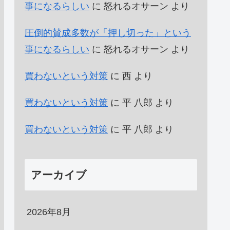
事になるらしい
に
怒れるオサーン
より
圧倒的賛成多数が「押し切った」という
事になるらしい
に
怒れるオサーン
より
買わないという対策
に
西
より
買わないという対策
に
平 八郎
より
買わないという対策
に
平 八郎
より
アーカイブ
2026年8月