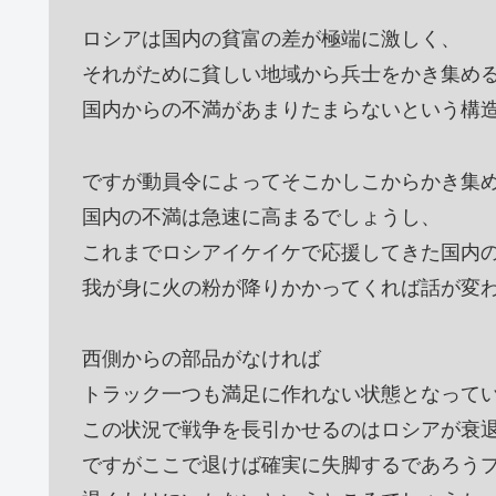
ロシアは国内の貧富の差が極端に激しく、
それがために貧しい地域から兵士をかき集め
国内からの不満があまりたまらないという構
ですが動員令によってそこかしこからかき集
国内の不満は急速に高まるでしょうし、
これまでロシアイケイケで応援してきた国内
我が身に火の粉が降りかかってくれば話が変
西側からの部品がなければ
トラック一つも満足に作れない状態となって
この状況で戦争を長引かせるのはロシアが衰
ですがここで退けば確実に失脚するであろう