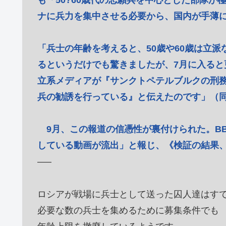
も「50?60歳代の志願兵を中心とした部隊
ナに兵力を集中させる必要から、国内が手薄
「兵士の年齢を考えると、50歳や60歳は立派
るというだけでも驚きましたが、7月に入る
立系メディアが『サンクトペテルブルクの刑
兵の勧誘を行っている』と伝えたのです」（
9月、この報道の信憑性が裏付けられた。B
している動画が流出」と報じ、《検証の結果
—–
ロシアが戦場に兵士として送った囚人達はす
必要な数の兵士を集めるために募集条件でも