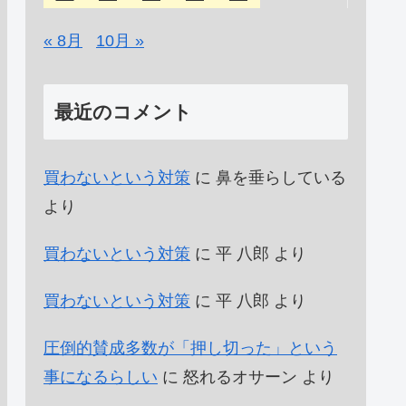
« 8月
10月 »
最近のコメント
買わないという対策
に
鼻を垂らしている
より
買わないという対策
に
平 八郎
より
買わないという対策
に
平 八郎
より
圧倒的賛成多数が「押し切った」という
事になるらしい
に
怒れるオサーン
より