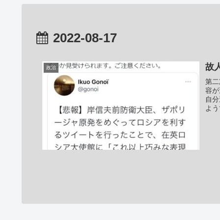
2022-08-17
故
政治
第二
容が
自分
よう