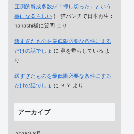
圧倒的賛成多数が「押し切った」という
事になるらしい
に
猫パンチで日本再生：
nanashi様に質問
より
緩すぎたものを最低限必要な条件にする
だけの話でしょ
に
鼻を垂らしている
よ
り
緩すぎたものを最低限必要な条件にする
だけの話でしょ
に
ＫＹ
より
アーカイブ
2026年8月