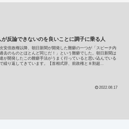
人が反論できないのを良いことに調子に乗る人
次安倍政権以降、朝日新聞が開発した難癖の一つが「スピーチ内
過去のものとほとんど同じだ！」という難癖でした。朝日新聞は
達が開発したこの難癖手法がうまく行っていると思い込んでいる
で繰り返してきています。【首相式辞、前政権と８割超...
2022.08.17