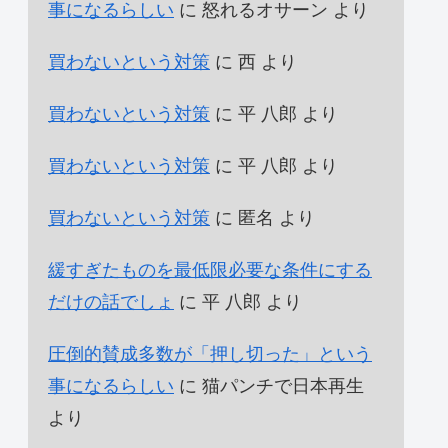
事になるらしい
に
怒れるオサーン
より
買わないという対策
に
西
より
買わないという対策
に
平 八郎
より
買わないという対策
に
平 八郎
より
買わないという対策
に
匿名
より
緩すぎたものを最低限必要な条件にする
だけの話でしょ
に
平 八郎
より
圧倒的賛成多数が「押し切った」という
事になるらしい
に
猫パンチで日本再生
より