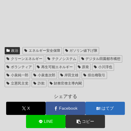
政治
エネルギー安全保障
ガソリン値下げ隊
クリーンエネルギー
テクノシステム
デジタル田園都市構想
ボランティア
再生可能エネルギー
原発
小川淳也
小泉純一郎
小泉進次郎
岸田文雄
排出権取引
立憲民主党
詐欺
財務官僚主導内閣
シェアする
X
Facebook
はてブ
LINE
コピー