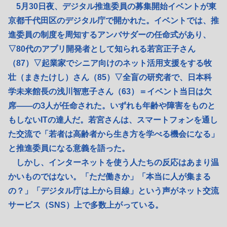
5月30日夜、デジタル推進委員の募集開始イベントが東
京都千代田区のデジタル庁で開かれた。イベントでは、推
進委員の制度を周知するアンバサダーの任命式があり、
▽80代のアプリ開発者として知られる若宮正子さん
（87）▽起業家でシニア向けのネット活用支援をする牧
壮（まきたけし）さん（85）▽全盲の研究者で、日本科
学未来館長の浅川智恵子さん（63）＝イベント当日は欠
席――の3人が任命された。いずれも年齢や障害をものと
もしないITの達人だ。若宮さんは、スマートフォンを通し
た交流で「若者は高齢者から生き方を学べる機会になる」
と推進委員になる意義を語った。
しかし、インターネットを使う人たちの反応はあまり温
かいものではない。「ただ働きか」「本当に人が集まる
の？」「デジタル庁は上から目線」という声がネット交流
サービス（SNS）上で多数上がっている。