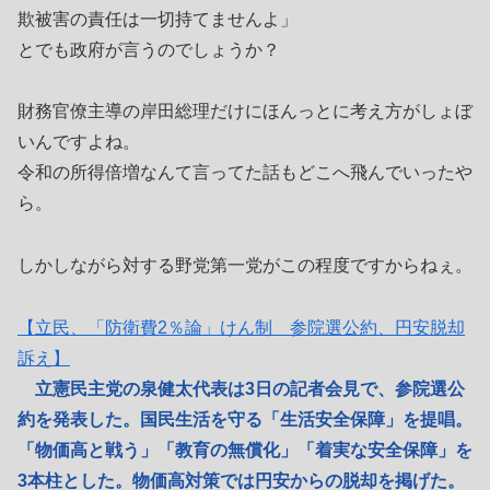
欺被害の責任は一切持てませんよ」
とでも政府が言うのでしょうか？
財務官僚主導の岸田総理だけにほんっとに考え方がしょぼ
いんですよね。
令和の所得倍増なんて言ってた話もどこへ飛んでいったや
ら。
しかしながら対する野党第一党がこの程度ですからねぇ。
【立民、「防衛費2％論」けん制 参院選公約、円安脱却
訴え】
立憲民主党の泉健太代表は3日の記者会見で、参院選公
約を発表した。国民生活を守る「生活安全保障」を提唱。
「物価高と戦う」「教育の無償化」「着実な安全保障」を
3本柱とした。物価高対策では円安からの脱却を掲げた。