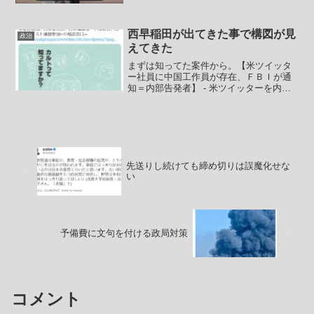
でしょうけど、そこから今度はバイトの
面接を受けるとか、少しでも自分のニー
ト環境から変わる事、スト...
西早稲田が出てきた事で構図が見
政治
えてきた
まずは知ってた案件から。【米ツイッタ
ー社員に中国工作員が存在、ＦＢＩが通
知＝内部告発者】 - 米ツイッターを内部
告発した元セキュリティー責任者で著名
ハッカーのピーター・ザトコ氏が１３
日、上院司法委員会の公聴会に出席し
た。証言では、米連邦捜査...
先送りし続けても締め切りは誤魔化せな
い
予備費に文句を付ける政局対策
コメント