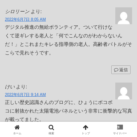
シロリーン
より:
2022年6月7日 8:05 AM
デジタル推進の無給ボランティア。ついて行けな
くて逆ギレする老人と「何でこんなのがわからないん
だ！」とこれまたキレる指導側の老人。高齢者バトルがそ
こらで見れそうです。
返信
けい
より:
2022年6月7日 9:14 AM
正しい歴史認識さんのブログに、ひょうにボコボ
コに射抜かれた太陽電池パネルという非常に衝撃的な写真
が載ってました。
機関砲に蜂の巣にされた装甲板みたいで、もう「ダメだこ
ホーム
検索
トップ
サイドバー
りゃ」の一言しかありません。