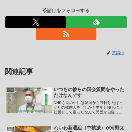
茶請けをフォローする
茶請け
関連記事
いつもの彼らの国会質問をやった
政治
だけなんです
NHKさんの中には韓国から来日したばっ
かりの韓国人を（しかも中年）NHKに正
社員として雇ったなんて民団が自慢して
いたほどなぜかNHKさんはかの国の人と
特別に雇う癖があるようなのですが、国
会で外国人の職員数を頑なに答えようと
れいわ新選組（中核派）が河野太
政治
しなかったりしてい...