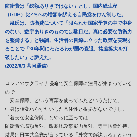
防衛費は「総額ありきではない」とし、国内総生産
（GDP）比2％への増額を訴える自民党をけん制した。
泉氏は、防衛費について「限られた国家予算の中で中身
のない、数字ありきのものでは駄目だ。真に必要な防衛力
を整備する」と強調。生活者の目線に立った政策を実現す
ることで「30年間にわたるわが国の衰退、格差拡大を打
破したい」と訴えた。
(2022/6/3 共同通信)
ロシアのウクライナ侵略で安全保障に注目が集まっている
ので
「安全保障」という言葉を使ってみたというだけで、
中身は相変わらずたいした具体性と根拠がないですし、
「着実な安全保障」とやらに至っては
防衛費の増額反対、敵基地攻撃能力反対、専守防衛維持。
結局は日本共産党が言っている「外交で解決しろ」という