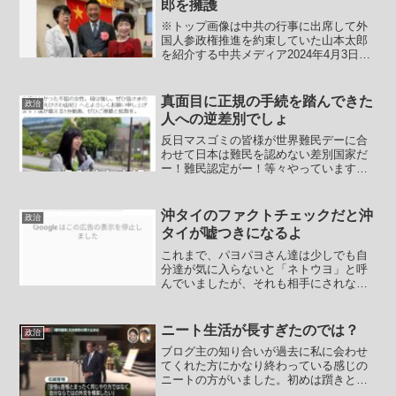
郎を擁護
※トップ画像は中共の行事に出席して外
国人参政権推進を約束していた山本太郎
を紹介する中共メディア2024年4月3日
衆議院内閣委員会より。――れいわ新選
組 大石あきこ：セキュリティクリアラ
ンス法案について、高市大臣、与党自民
真面目に正規の手続を踏んできた
政治
党の裏金問題が解決...
人への逆差別でしょ
反日マスゴミの皆様が世界難民デーに合
わせて日本は難民を認めない差別国家だ
ー！難民認定がー！等々やっています
ね。このブログで繰り返し書いてきまし
たが、そもそもが不法入国者や不法滞在
者はまず犯罪者です。ところが民主党政
沖タイのファクトチェックだと沖
政治
権では難民申請を出せば審査...
タイが嘘つきになるよ
これまで、パヨパヨさん達は少しでも自
分達が気に入らないと「ネトウヨ」と呼
んでいましたが、それも相手にされなく
なってきたところに統一教会ネタが出て
きてマスゴミがあらたなモリカケメソッ
ドアイテムにしてしまったこともあり、
ニート生活が長すぎたのでは？
政治
パヨパヨさん達は少しでも...
ブログ主の知り合いが過去に私に会わせ
てくれた方にかなり終わっている感じの
ニートの方がいました。初めは躓きとい
うか何か理由があってニートになったの