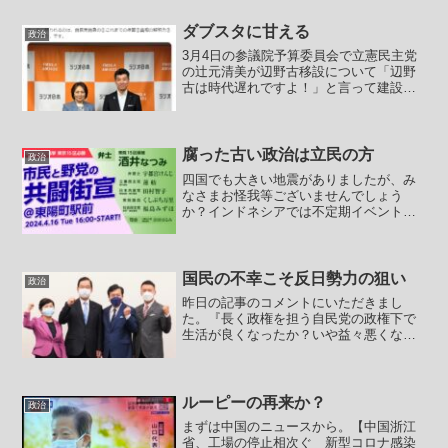
量に流れます。このくだらないご注進報
道は記者クラブ、マスゴミ仲間として産
ダブスタに甘える
政治
経も参加しています。先日...
3月4日の参議院予算委員会で立憲民主党
の辻元清美が辺野古移設について「辺野
古は時代遅れですよ！」と言って建設を
止めろとか要求していました。先日もタ
クシー議連会長としてタクシーの利権を
も守る立場からライドシェアについて批
判をするにあたって「時...
腐った古い政治は立民の方
政治
四国でも大きい地震がありましたが、み
なさまお怪我等ございませんでしょう
か？インドネシアでは不定期イベントの
噴火が起きていますし、近年妙に地球さ
んがやる気を出しちゃっているように思
います。こんなときに立民政権だったら
と思うと恐ろしいです。自社...
国民の不幸こそ反日勢力の狙い
政治
昨日の記事のコメントにいただきまし
た。『長く政権を担う自民党の政権下で
生活が良くなったか？いや益々悪くなっ
ている』というのが自民党以外に投票す
る理由だというものについてですが、第
二次安倍政権では着実に雇用を回復させ
ていました。本格的な景気回...
ルーピーの再来か？
政治
まずは中国のニュースから。【中国浙江
省、工場の停止相次ぐ 新型コロナ感染