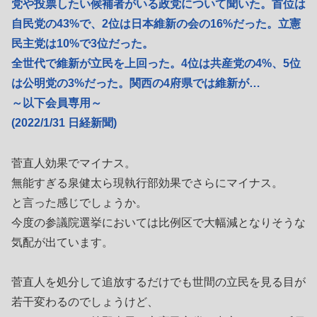
党や投票したい候補者がいる政党について聞いた。首位は
自民党の43%で、2位は日本維新の会の16%だった。立憲
民主党は10%で3位だった。
全世代で維新が立民を上回った。4位は共産党の4%、5位
は公明党の3%だった。関西の4府県では維新が…
～以下会員専用～
(2022/1/31 日経新聞)
菅直人効果でマイナス。
無能すぎる泉健太ら現執行部効果でさらにマイナス。
と言った感じでしょうか。
今度の参議院選挙においては比例区で大幅減となりそうな
気配が出ています。
菅直人を処分して追放するだけでも世間の立民を見る目が
若干変わるのでしょうけど、