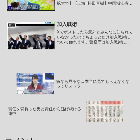
拡大で】【上海=松田直樹】中国浙江省で
新型コロナウイルスの感染が拡大し、企
業の工場の稼働が停止するなど影響が広
がっている。13日までに少なくとも上場
企業の10社以上が工...
加入戦術
政治
Xでポストしたら意外とみんなに知られて
いなかったのでちょっとだけ加入戦術に
ついて触れます。警察庁は加入戦術につ
いて以下のように解説していました。
―― 加入戦術とは、トロツキストが自
らの組織を作るに当たって、初めから一
つの党派を標ぼうしても多...
嫌なら見るな→本当に見てもらえなくな
ってリストラ
責任を背負った男と責任から逃げ続ける
連中