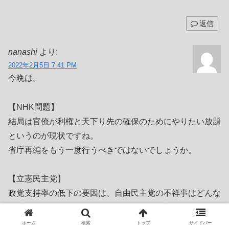
返信
nanashi
より:
2022年2月5日 7:41 PM
今晩は。
【NHK問題】
結局は官僚が利権と天下り先の確保のためにやりたい放題
というのが現状ですね。
省庁再編をもう一度行うべきではないでしょうか。
【立憲民主党】
政党支持率の低下の要因は、自由民主党の不祥事はどんな
に小さな事であっても説明責任を求めて、挙げ句の果てに
は総理大臣に対して辞職を要求しますが、自党の不祥事に
ホーム
検索
トップ
サイドバー