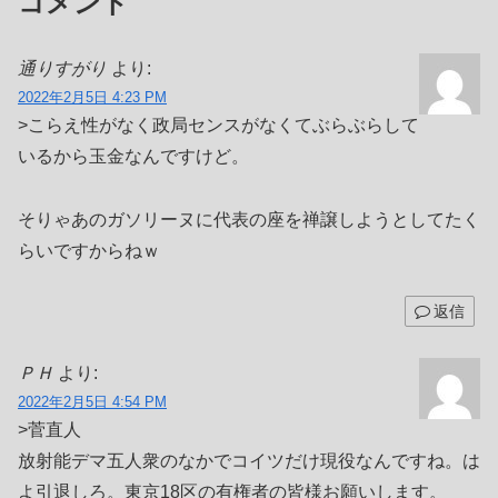
コメント
通りすがり
より:
2022年2月5日 4:23 PM
>こらえ性がなく政局センスがなくてぶらぶらして
いるから玉金なんですけど。
そりゃあのガソリーヌに代表の座を禅譲しようとしてたく
らいですからねｗ
返信
ＰＨ
より:
2022年2月5日 4:54 PM
>菅直人
放射能デマ五人衆のなかでコイツだけ現役なんですね。は
よ引退しろ。東京18区の有権者の皆様お願いします。