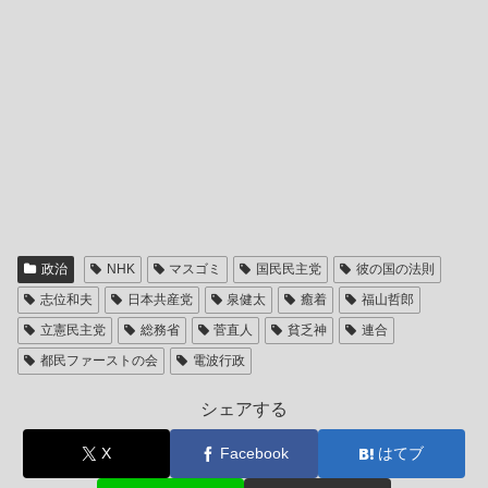
政治
NHK
マスゴミ
国民民主党
彼の国の法則
志位和夫
日本共産党
泉健太
癒着
福山哲郎
立憲民主党
総務省
菅直人
貧乏神
連合
都民ファーストの会
電波行政
シェアする
X
Facebook
はてブ