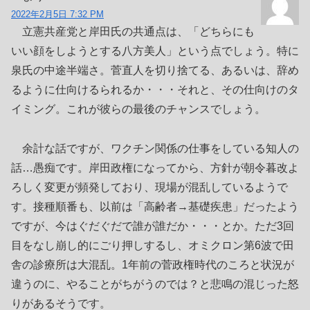
2022年2月5日 7:32 PM
立憲共産党と岸田氏の共通点は、「どちらにも
いい顔をしようとする八方美人」という点でしょう。特に
泉氏の中途半端さ。菅直人を切り捨てる、あるいは、辞め
るように仕向けるられるか・・・それと、その仕向けのタ
イミング。これが彼らの最後のチャンスでしょう。
余計な話ですが、ワクチン関係の仕事をしている知人の
話…愚痴です。岸田政権になってから、方針が朝令暮改よ
ろしく変更が頻発しており、現場が混乱しているようで
す。接種順番も、以前は「高齢者→基礎疾患」だったよう
ですが、今はぐだぐだで誰が誰だか・・・とか。ただ3回
目をなし崩し的にごり押しするし、オミクロン第6波で田
舎の診療所は大混乱。1年前の菅政権時代のころと状況が
違うのに、やることがちがうのでは？と悲鳴の混じった怒
りがあるそうです。