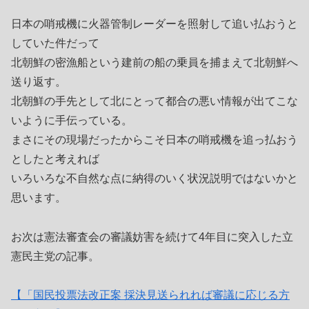
日本の哨戒機に火器管制レーダーを照射して追い払おうと
していた件だって
北朝鮮の密漁船という建前の船の乗員を捕まえて北朝鮮へ
送り返す。
北朝鮮の手先として北にとって都合の悪い情報が出てこな
いように手伝っている。
まさにその現場だったからこそ日本の哨戒機を追っ払おう
としたと考えれば
いろいろな不自然な点に納得のいく状況説明ではないかと
思います。
お次は憲法審査会の審議妨害を続けて4年目に突入した立
憲民主党の記事。
【「国民投票法改正案 採決見送られれば審議に応じる方