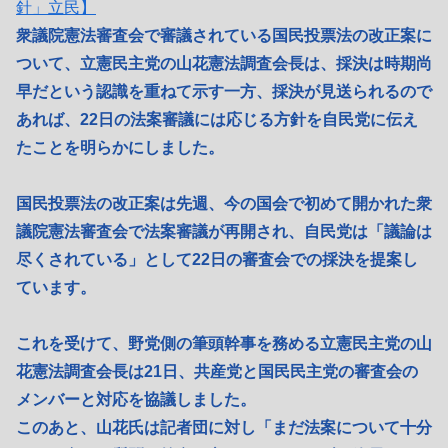
針」立民】
衆議院憲法審査会で審議されている国民投票法の改正案に
ついて、立憲民主党の山花憲法調査会長は、採決は時期尚
早だという認識を重ねて示す一方、採決が見送られるので
あれば、22日の法案審議には応じる方針を自民党に伝え
たことを明らかにしました。
国民投票法の改正案は先週、今の国会で初めて開かれた衆
議院憲法審査会で法案審議が再開され、自民党は「議論は
尽くされている」として22日の審査会での採決を提案し
ています。
これを受けて、野党側の筆頭幹事を務める立憲民主党の山
花憲法調査会長は21日、共産党と国民民主党の審査会の
メンバーと対応を協議しました。
このあと、山花氏は記者団に対し「まだ法案について十分