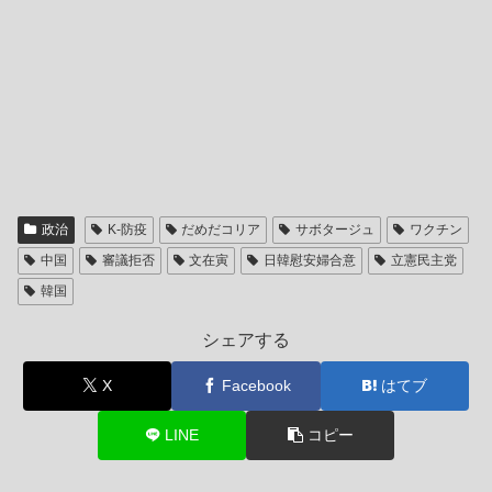
政治
K-防疫
だめだコリア
サボタージュ
ワクチン
中国
審議拒否
文在寅
日韓慰安婦合意
立憲民主党
韓国
シェアする
X
Facebook
はてブ
LINE
コピー