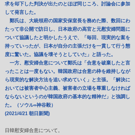
求を却下した判決が出たのとほぼ同じころ、討論会に参加
して発言した。
鄭氏は、大統領府の国家安保室長を務めた際、数回にわ
たって非公開で訪日し、日本政府の高官と元慰安婦問題に
ついて協議したと明かしたうえで、「毎回、現実的な案を
持っていったが、日本が自分の主張だけを一貫して行う態
度に驚いた。協議を壊そうとしていた」と語った。
一方、慰安婦合意について鄭氏は「合意を破棄したと言
ったことは一度もない。韓国政府は合意の枠を維持しなが
ら現実的な解決方法を追い求めていく」と主張。「解決に
おいては被害者中心主義、被害者の立場を尊重しなければ
ならないというのが韓国政府の基本的な精神だ」と強調し
た。（ソウル=神谷毅）
(2021/4/21 朝日新聞)
日韓慰安婦合意について。