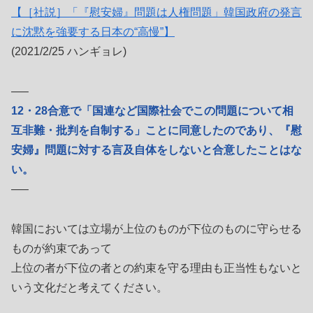
【［社説］「『慰安婦』問題は人権問題」韓国政府の発言
に沈黙を強要する日本の“高慢”】
(2021/2/25 ハンギョレ)
—–
12・28合意で「国連など国際社会でこの問題について相
互非難・批判を自制する」ことに同意したのであり、『慰
安婦』問題に対する言及自体をしないと合意したことはな
い。
—–
韓国においては立場が上位のものが下位のものに守らせる
ものが約束であって
上位の者が下位の者との約束を守る理由も正当性もないと
いう文化だと考えてください。