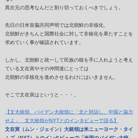
異次元の思考なんだと割り切っておくべきでしょう。
先日の日米首脳共同声明では北朝鮮の非核化、
北朝鮮がきちんと国際社会に対して非核化を果たすことを
求めていく事が確認されています。
しかし、北朝鮮と統一して民族の核を手に入れようと考え
ている文在寅やその仲間達にとっては
北朝鮮の非核化を進めさせるわけにはいきません。
そこで文在寅はというと・・・。
【文大統領、バイデン大統領に「北と対話し、中国と協力
せよ」 文大統領がNYTとのインタビューで語る】
文在寅（ムン・ジェイン）大統領は米ニューヨーク・タイ
ムズ（NYT）とのインタビューで「米国のバイデン大統