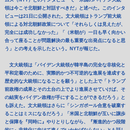
領は今こそ北朝鮮と対話すべきだ」と述べた。このインタ
ビューは21日に公開された。文大統領はトランプ前大統
領による対北朝鮮政策について「それらしくは見えたが、
完全には成功しなかった」「（米朝が）一日も早く向かい
合って座ることが問題解決の最も重要な出発点になると思
う」との考えを示したという。NYTが報じた。
文大統領は「バイデン大統領が韓半島の完全な非核化と
平和定着のために、実際的かつ不可逆的な進展を達成する
歴史的な大統領になることを願う」とした上で「トランプ
前政権の成果とその土台の上でより進展させていけば、そ
の結実をバイデン政権が手にすることができるだろう」と
も訴えた。文大統領はさらに「シンガポール合意を破棄す
ることはミスになるだろう」「米国と北朝鮮が互いに譲歩
と保障を『同時に』やりとりしながら、『漸進的かつ段階
的に』非核化に向けて進んでいかねばならない」とも話し