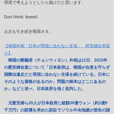
理屈で考えようとしたら負けだと思います。
Don’t think. feeeel!
お次も引き続き韓国ネタ。
【韓国外相「日本が理屈に合わない主張」 慰安婦合意巡
り】
韓国の鄭義溶（チョンウィヨン）外相は21日、2015年
の慰安婦合意について「日本政府は、韓国が合意を守らず
国際法違反だと理屈に合わない主張を続けている。日本に
そのような資格があるのか。問題の根本はどこにあるの
か」などと述べ、日本政府を強く批判した。
元慰安婦ら20人が日本政府に総額30億ウォン（約2億9
千万円）の賠償を求めた訴訟でソウル中央地裁が原告の請