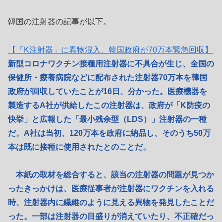
韓国の注射器の記事が以下。
【「K注射器」に異物混入、韓国政府が70万本緊急回収】
新型コロナワクチン接種用注射器に不具合が生じ、全国の
保健所・療養病院などに配布された注射器70万本を韓国
政府が回収していたことが16日、分かった。医療機器を
製造するA社が供給したこの注射器は、政府が「K防疫の
快挙」と広報した「最小残余型（LDS）」注射器の一種
だ。A社は当初、120万本を政府に納品し、そのうち50万
本は既に接種に使用されたとのことだ。
本紙の取材を総合すると、該当の注射器の問題が見つか
ったきっかけは、医療従事者が注射器にワクチンを入れる
時、注射器内に繊維のように見える異物を発見したことだ
った。一部は注射器の目盛りが消えていたり、不正確だっ