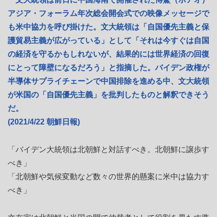
アジア・フォーラム年次総会開会式での映像メッセージで
も米中協力を呼び掛けた。文大統領は「自国優先主義と保
護貿易主義が広がっている」として「それは今すぐは自国
の経済を守るかもしれないが、結果的には世界経済の回復
にとって障壁になるだろう」と指摘した。バイデン政権が
半導体サプライチェーンで中国排除を進める中、文大統領
が米国の「自国優先主義」を批判したものと解釈できそう
だ。
(2021/4/22 朝鮮日報)
「バイデン大統領は北朝鮮と対話すべき。北朝鮮に譲歩す
べき」
「北朝鮮や気候変動など数々の世界的懸案に米中は協力す
べき」