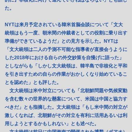
た。
NYTは来月予定されている韓米首脳会談について「文大
統領はもう一度、朝米間の仲裁者としての役割に乗り出す
準備ができているようだ」との見方を示した。NYTは
「文大統領は二人の予測不可能な指導者が直接会うように
した2018年における自らの外交妙策を自慢げに語った」
としながらも「しかし文大統領は、韓半島で非核化と平和
を引き出すための自らの作業がおかしくなり始めているこ
とを認めた」とも評した。
文大統領は米中対立についても「北朝鮮問題や気候変動
を含む数々の世界的な懸案について、米国は中国と協力す
べきだ」とも指摘した。文大統領は「もし米中間の対立が
激しくなれば、北朝鮮がその対立を有利に活用あるいは利
用しようとするかもしれない」とも述べた。
文大統領は前日に中国海南で開催された博鰲（ボアオ）