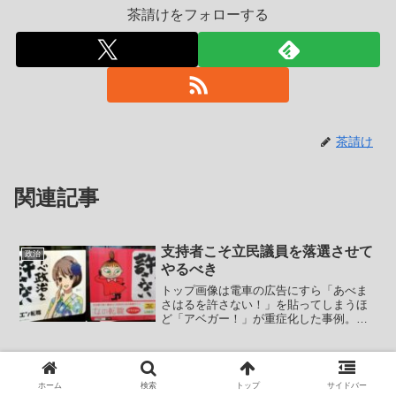
茶請けをフォローする
茶請け
関連記事
支持者こそ立民議員を落選させて
政治
やるべき
トップ画像は電車の広告にすら「あべま
さはるを許さない！」を貼ってしまうほ
ど「アベガー！」が重症化した事例。ま
ずは自身についての周りの評価を理解す
らできない玉川徹の記事から。【玉川徹
氏「ぼくは寂しい」自分を目指す後輩お
動物愛護ではなく自分に酔ってる
政治
らず「いい仕事だと思って...
だけでしょ
ホーム
検索
トップ
サイドバー