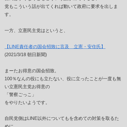
党もこういう話が出てくれば動いて政府に要求を出しま
す。
一方、立憲民主党はというと、
【LINE責任者の国会招致に言及 立憲・安住氏】
(2021/3/18 朝日新聞)
まーたお得意の国会招致。
100％なんの役にも立たない、役に立ったことが一度も無
い立憲民主党お得意の
「警察ごっこ」
をやりたいようです。
自民党側はLINE以外についてもを含めての対策を取るた
めに