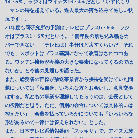
14・5％、ラジオはマイナス16・4％だとし「いずれもリ
ーマンの時を超えている。過去最大の落ち込みで厳しい状
況です」。
21年度も同研究所の予測はテレビはプラス6・9％、ラジ
オはプラス1・5％だという。「前年度の落ち込み幅をカ
バーできない。（テレビは）半分ほど戻すくらいだ。それ
でも、スポットはプラス基調になって改善はされつつあ
る。ワクチン接種が今後の大きな要素になってくるのでは
ないか」と今後の見通しを語った。
また、総務省の官僚が放送事業者から接待を受けていた問
題については「私自身、いろんな方とお会いし、意見交換
はする。私どもの事業を理解してもらうのは、会長として
の役割だと思う。ただ、個別の会合については具体的には
控えたい」。会費を払っているかについても「いろいろな
形があるので一律には答えられない」とした。
また、日本テレビ系情報番組「スッキリ」で、アイヌ民族