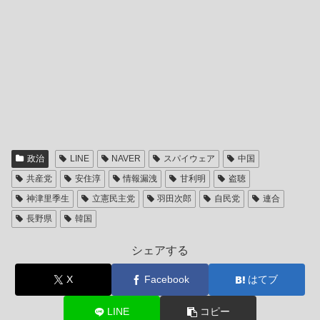
政治
LINE
NAVER
スパイウェア
中国
共産党
安住淳
情報漏洩
甘利明
盗聴
神津里季生
立憲民主党
羽田次郎
自民党
連合
長野県
韓国
シェアする
X
Facebook
はてブ
LINE
コピー