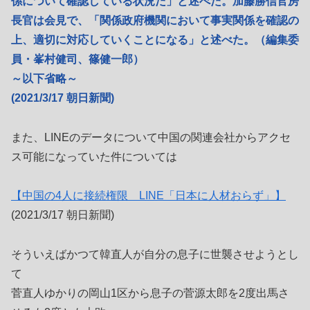
係について確認している状況だ」と述べた。加藤勝信官房
長官は会見で、「関係政府機関において事実関係を確認の
上、適切に対応していくことになる」と述べた。（編集委
員・峯村健司、篠健一郎）
～以下省略～
(2021/3/17 朝日新聞)
また、LINEのデータについて中国の関連会社からアクセ
ス可能になっていた件については
【中国の4人に接続権限 LINE「日本に人材おらず」】
(2021/3/17 朝日新聞)
そういえばかつて韓直人が自分の息子に世襲させようとし
て
菅直人ゆかりの岡山1区から息子の菅源太郎を2度出馬さ