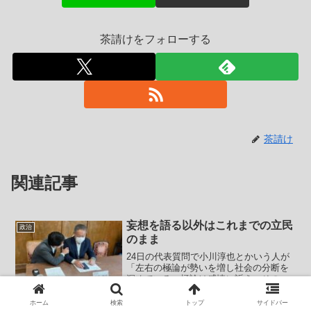
茶請けをフォローする
茶請け
関連記事
妄想を語る以外はこれまでの立民
政治
のまま
24日の代表質問で小川淳也とかいう人が
「左右の極論が勢いを増し社会の分断を
深めている。極論は感情に訴え、その魔
力の先には対話の断絶、社会の分断、そ
して最終的には戦争だ」「政治家の仕事
ホーム
検索
トップ
サイドバー