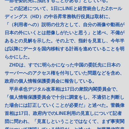
一部を委託先に預託することがある」としている。
この記述について、1日にLINEと経営統合したZホール
ディングス（HD）の中谷昇常務執行役員は取材に、
「（利用者への）説明の仕方として、自分の画像や動画が
日本の外にいくとは想像しがたいと思う」と述べ、不備が
あるとの見解を示した。その上で、指針を見直し、今年半
ば以降にデータを国内移転する計画を進めていることを明
らかにした。
ZHDは、すでに明らかになった中国の委託先に日本の
サーバーへのアクセス権を付与していた問題などを含め、
政府の個人情報保護委員会に報告している。
平井卓也デジタル改革相は17日の衆院内閣委員会で、
「個人情報保護委員会で十分に調査をし、不適切と判断し
た場合には訂正していくことが必要だ」と述べた。菅義偉
首相は17日、政府内でのLINE利用の見直しについて記者
団に問われ、「見直しということではなくて、まず事実関