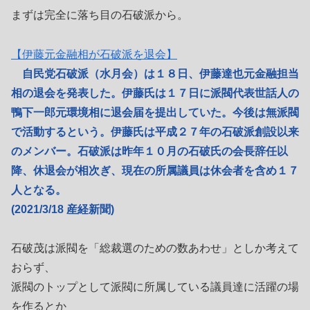
まずは完全に落ち目の石破派から。
【伊藤元金融相が石破派を退会】
自民党石破派（水月会）は１８日、伊藤達也元金融担当
相の退会を発表した。伊藤氏は１７日に派閥代表世話人の
鴨下一郎元環境相に退会届を提出していた。今後は無派閥
で活動するという。伊藤氏は平成２７年の石破派創設以来
のメンバー。石破派は昨年１０月の石破氏の会長辞任以
降、休退会が相次ぎ、現在の所属議員は休会者を含め１７
人となる。
(2021/3/18 産経新聞)
石破茂は派閥を「総裁選のための数あわせ」としか考えて
おらず、
派閥のトップとして派閥に所属している議員達に活躍の場
を作るとか