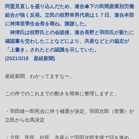
同盟見直しを盛り込んだため、連合傘下の民間産業別労働
組合が強く反発。立民の枝野幸男代表は１７日、連合本部
に神津里季生会長を尋ね、陳謝した。
神津氏は枝野氏との会談後、連合長野と羽田氏が新たに
確認書を交わしたことなどにより、共産などとの協定が
「上書き」されたとの認識を示していた。
(2021/3/18 産経新聞)
産経新聞、わかってますなー。
この件でのこれまでの動きを簡単に整理しますと、
・羽田雄一郎死去に伴う補選が決定、羽田次郎（世襲）が
立民から出馬決定
・立民、民民、社民、共産らで羽田次郎支援で話を進め