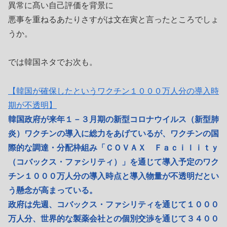
異常に髙い自己評価を背景に
悪事を重ねるあたりさすがは文在寅と言ったところでしょ
うか。
では韓国ネタでお次も。
【韓国が確保したというワクチン１０００万人分の導入時
期が不透明】
韓国政府が来年１－３月期の新型コロナウイルス（新型肺
炎）ワクチンの導入に総力をあげているが、ワクチンの国
際的な調達・分配枠組み「ＣＯＶＡＸ Ｆａｃｉｌｉｔｙ
（コバックス・ファシリティ）」を通じて導入予定のワク
チン１０００万人分の導入時点と導入物量が不透明だとい
う懸念が高まっている。
政府は先週、コバックス・ファシリティを通じて１０００
万人分、世界的な製薬会社との個別交渉を通じて３４００