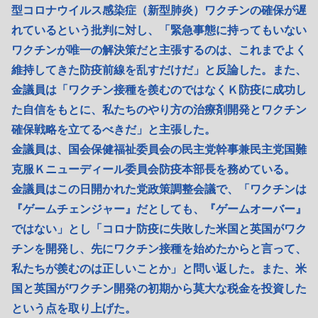
型コロナウイルス感染症（新型肺炎）ワクチンの確保が遅
れているという批判に対し、「緊急事態に持ってもいない
ワクチンが唯一の解決策だと主張するのは、これまでよく
維持してきた防疫前線を乱すだけだ」と反論した。また、
金議員は「ワクチン接種を羨むのではなくＫ防疫に成功し
た自信をもとに、私たちのやり方の治療剤開発とワクチン
確保戦略を立てるべきだ」と主張した。
金議員は、国会保健福祉委員会の民主党幹事兼民主党国難
克服Ｋニューディール委員会防疫本部長を務めている。
金議員はこの日開かれた党政策調整会議で、「ワクチンは
『ゲームチェンジャー』だとしても、『ゲームオーバー』
ではない」とし「コロナ防疫に失敗した米国と英国がワク
チンを開発し、先にワクチン接種を始めたからと言って、
私たちが羨むのは正しいことか」と問い返した。また、米
国と英国がワクチン開発の初期から莫大な税金を投資した
という点を取り上げた。