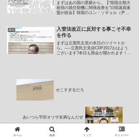
まずはあの国の悪癖から。【“韓国次期大
統領の就任契機に関係改善を”日韓議員連
盟が総会】韓国のユン・ソギョル（尹錫
悦）次期大統領が来月就任するのを前
に、超党派の国会議員でつくる日韓議員
連盟の総会が開かれ、政権交代をきっか
入管法改正に反対する事こそ不幸
政治
けに両国の関係改善に向...
を作る
まずは立憲民主党の本日のツイートか
ら。-----立憲民主党@CDP2017おはよう
ございます?本日も国会が開かれます！ぜ
ひテレワークのおともにお聞きください
握った手 #国会2021-----さすが立憲民主党
立憲民主党の国会活動ってこんなとこ...
せこすぎるだろ
あいつら平田オリザ未満なんだぜ
ホーム
検索
トップ
サイドバー