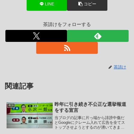
LINE
コピー
茶請けをフォローする
茶請け
関連記事
昨年に引き続き不公正な選挙報道
政治
をする宣言
当ブログの記事に片っ端から誹謗中傷だ
とGoogleにクレーム入れて広告を全てス
トップさせようとするのが湧いてきまし
た。選挙のシーズンに入ったんだなと再