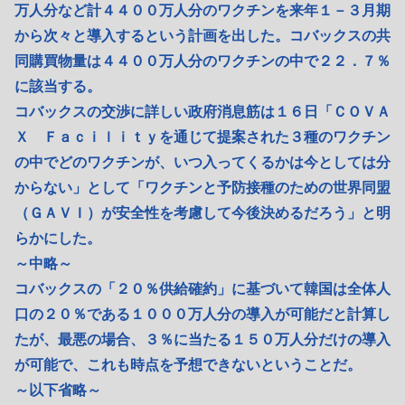
万人分など計４４００万人分のワクチンを来年１－３月期
から次々と導入するという計画を出した。コバックスの共
同購買物量は４４００万人分のワクチンの中で２２．７％
に該当する。
コバックスの交渉に詳しい政府消息筋は１６日「ＣＯＶＡ
Ｘ Ｆａｃｉｌｉｔｙを通じて提案された３種のワクチン
の中でどのワクチンが、いつ入ってくるかは今としては分
からない」として「ワクチンと予防接種のための世界同盟
（ＧＡＶＩ）が安全性を考慮して今後決めるだろう」と明
らかにした。
～中略～
コバックスの「２０％供給確約」に基づいて韓国は全体人
口の２０％である１０００万人分の導入が可能だと計算し
たが、最悪の場合、３％に当たる１５０万人分だけの導入
が可能で、これも時点を予想できないということだ。
～以下省略～