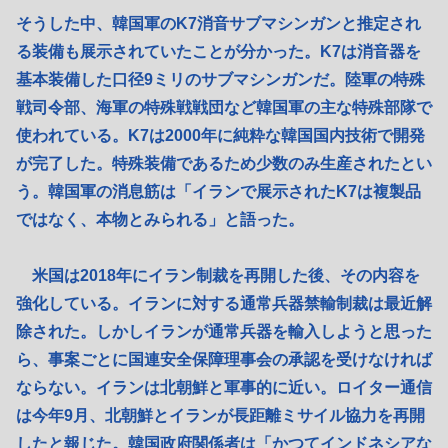
そうした中、韓国軍のK7消音サブマシンガンと推定され
る装備も展示されていたことが分かった。K7は消音器を
基本装備した口径9ミリのサブマシンガンだ。陸軍の特殊
戦司令部、海軍の特殊戦戦団など韓国軍の主な特殊部隊で
使われている。K7は2000年に純粋な韓国国内技術で開発
が完了した。特殊装備であるため少数のみ生産されたとい
う。韓国軍の消息筋は「イランで展示されたK7は複製品
ではなく、本物とみられる」と語った。
米国は2018年にイラン制裁を再開した後、その内容を
強化している。イランに対する通常兵器禁輸制裁は最近解
除された。しかしイランが通常兵器を輸入しようと思った
ら、事案ごとに国連安全保障理事会の承認を受けなければ
ならない。イランは北朝鮮と軍事的に近い。ロイター通信
は今年9月、北朝鮮とイランが長距離ミサイル協力を再開
したと報じた。韓国政府関係者は「かつてインドネシアな