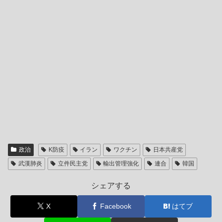
政治
K防疫
イラン
ワクチン
日本共産党
武漢肺炎
立件民主党
輸出管理強化
連合
韓国
シェアする
X
Facebook
はてブ