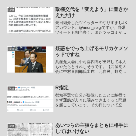
認識させてくれますね。広告を止める嫌
がらせを行っていればブログの更新を諦
政権交代を「変えよう」に置きか
政治
めると考えるらしい...
えただけ
先日紹介したツイッターのなりすましJK
アカウント。@rinon_seigiですが、自爆
ツイートも相当多く、またツッコミが多
数なされたこともあってかいったんアカ
ウントを消去してからまた復活していま
す。なにせJKという設定だったのにこん
疑惑をでっち上げるモリカケメソ
政治
なツイー...
ッドですね
共産党大会に中村喜四郎が出席して本人
もやたらとうれしそうです。【共産党大
会に中村喜四郎氏出席 元自民、野党連
携に特別招待】 共産党は14日開幕した
党大会に、元自民党で無所属の中村喜四
郎衆院議員を「特別ゲスト」として招待
R指定
政治
した。昨年の高知県知事...
都知事選で自分が惨敗したことに納得で
きず蓮舫が方々に噛みつきまくって問題
を起こしています。その件について立憲
共産党とその支持者たちが蓮舫へのバッ
シングは女性差別だ！みたいなことを主
張して蓮舫批判を片っ端から「差別主義
者」として黙らせようとし...
あいつらの主張をまともに相手に
政治
してはいけない