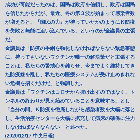
成功が可能だったのは、国民は政府を信頼し、政府は国民
を信じたからだが、最近、冬の第３波が始まって感染者数
が増えると、『国民の力』が待っていたかのようにＫ防疫
を失敗と無能に追い込んでいる」というのが金議員の主張
だ。
金議員は「防疫の手綱を強化しなければならない緊急事態
に、持ってもいないワクチンが唯一の解決策だと主張する
ことは、私たちの警戒心を鈍らせ、今までよく維持してき
た防疫線を乱し、私たちの医療システムが受け止めきれな
い危機を招くだけだ」と強調した。
金議員は「ワクチンはコロナから抜け出すのではなく、ト
ンネルの終わりが見え始めていることを意味する」とし
「当分の間、Ｋ防疫を徹底しながら感染者数を大幅に落と
し、生活治療センターを大幅に拡充して病床の確保に注力
しなければならならない」と述べた。
(2020/12/17 中央日報)