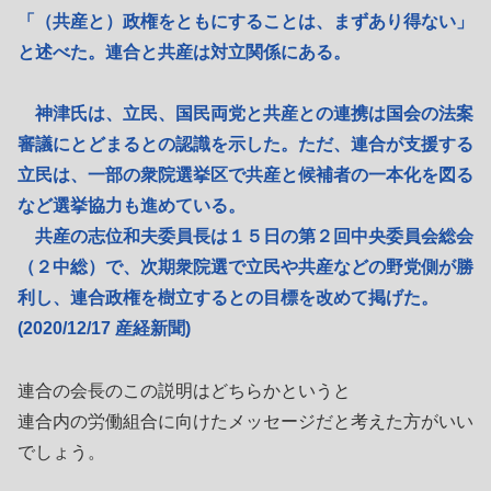
「（共産と）政権をともにすることは、まずあり得ない」
と述べた。連合と共産は対立関係にある。
神津氏は、立民、国民両党と共産との連携は国会の法案
審議にとどまるとの認識を示した。ただ、連合が支援する
立民は、一部の衆院選挙区で共産と候補者の一本化を図る
など選挙協力も進めている。
共産の志位和夫委員長は１５日の第２回中央委員会総会
（２中総）で、次期衆院選で立民や共産などの野党側が勝
利し、連合政権を樹立するとの目標を改めて掲げた。
(2020/12/17 産経新聞)
連合の会長のこの説明はどちらかというと
連合内の労働組合に向けたメッセージだと考えた方がいい
でしょう。