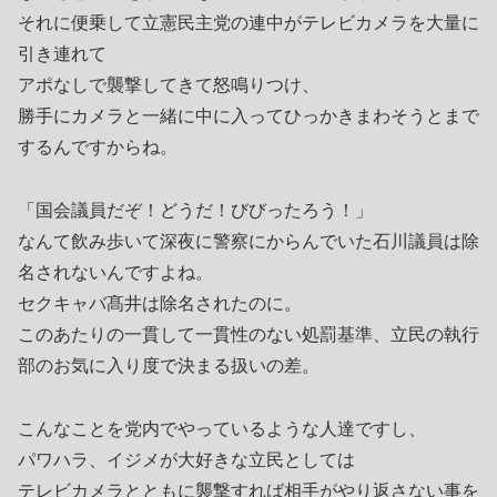
それに便乗して立憲民主党の連中がテレビカメラを大量に
引き連れて
アポなしで襲撃してきて怒鳴りつけ、
勝手にカメラと一緒に中に入ってひっかきまわそうとまで
するんですからね。
「国会議員だぞ！どうだ！びびったろう！」
なんて飲み歩いて深夜に警察にからんでいた石川議員は除
名されないんですよね。
セクキャバ髙井は除名されたのに。
このあたりの一貫して一貫性のない処罰基準、立民の執行
部のお気に入り度で決まる扱いの差。
こんなことを党内でやっているような人達ですし、
パワハラ、イジメが大好きな立民としては
テレビカメラとともに襲撃すれば相手がやり返さない事を