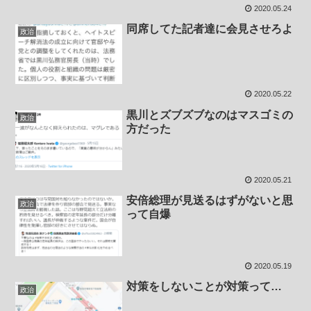
2020.05.24
同席してた記者達に会見させろよ
政治
2020.05.22
黒川とズブズブなのはマスゴミの
政治
方だった
2020.05.21
安倍総理が見送るはずがないと思
政治
って自爆
2020.05.19
対策をしないことが対策って…
政治