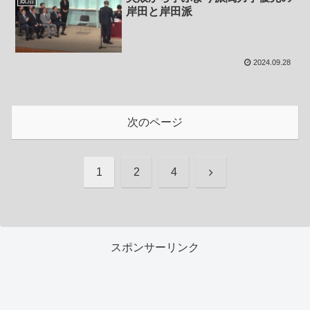
政治
岸田と岸田派
2024.09.28
次のページ
次
1
2
4
へ
スポンサーリンク