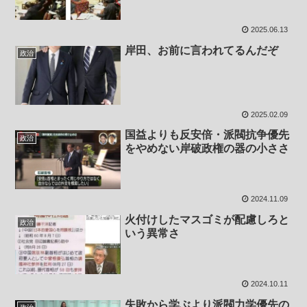
2025.06.13
岸田、お前に言われてるんだぞ
政治
2025.02.09
国益よりも反安倍・派閥抗争優先
政治
をやめない岸破政権の器の小ささ
2024.11.09
火付けしたマスゴミが配慮しろと
政治
いう異常さ
2024.10.11
失敗から学ぶより派閥力学優先の