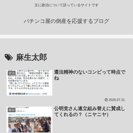
主に政治について語っているサイトです
パチンコ屋の倒産を応援するブログ
麻生太郎
遵法精神のないコンビって時点で
政治
ね
2026.07.31
公明党さん連立組み替えに賛成し
政治
てくれるの？（ニヤニヤ）