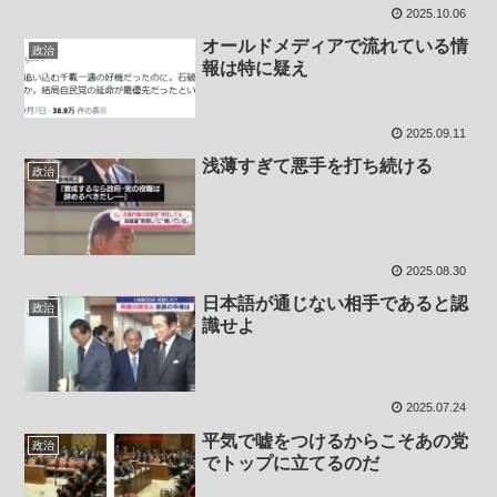
2025.10.06
オールドメディアで流れている情
政治
報は特に疑え
2025.09.11
浅薄すぎて悪手を打ち続ける
政治
2025.08.30
日本語が通じない相手であると認
政治
識せよ
2025.07.24
平気で嘘をつけるからこそあの党
政治
でトップに立てるのだ